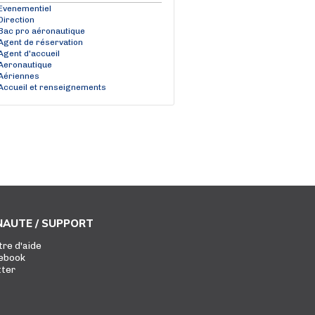
Evenementiel
Direction
Bac pro aéronautique
Agent de réservation
Agent d'accueil
Aeronautique
Aériennes
Accueil et renseignements
AUTE / SUPPORT
tre d'aide
ebook
tter