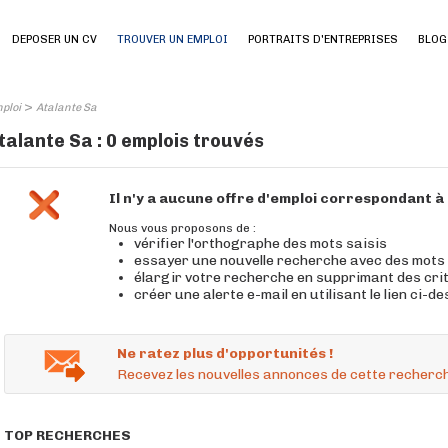
DEPOSER UN CV
TROUVER UN EMPLOI
PORTRAITS D'ENTREPRISES
BLOG
>
ploi
Atalante Sa
talante Sa : 0 emplois trouvés
Il n'y a aucune offre d'emploi correspondant 
Nous vous proposons de :
vérifier l'orthographe des mots saisis
essayer une nouvelle recherche avec des mots
élargir votre recherche en supprimant des cri
créer une alerte e-mail en utilisant le lien ci-d
Ne ratez plus d'opportunités !
Recevez les nouvelles annonces de cette recherch
TOP RECHERCHES