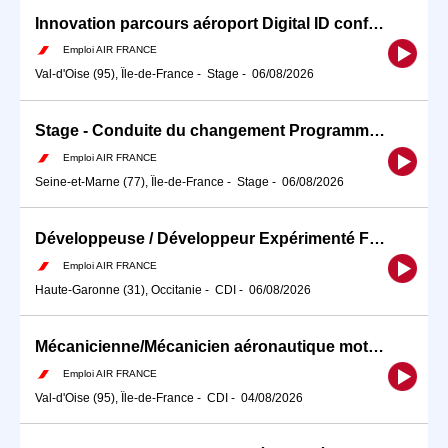
Innovation parcours aéroport Digital ID conformité voyage F/H
Emploi AIR FRANCE
Val-d'Oise (95), Île-de-France
-
Stage
-
06/08/2026
Stage - Conduite du changement Programme ECLAIR F/H
Emploi AIR FRANCE
Seine-et-Marne (77), Île-de-France
-
Stage
-
06/08/2026
Développeuse / Développeur Expérimenté Full Stack (Angular / Springboot) Air France Toulouse
Emploi AIR FRANCE
Haute-Garonne (31), Occitanie
-
CDI
-
06/08/2026
Mécanicienne/Mécanicien aéronautique moteurs Banc d'Essai Réacteur F/H
Emploi AIR FRANCE
Val-d'Oise (95), Île-de-France
-
CDI
-
04/08/2026