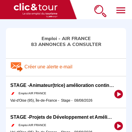
menu
Emploi - AIR FRANCE
83 ANNONCES A CONSULTER
Créer une alerte e-mail
STAGE -Animateur(trice) amélioration continue / Déploiement 5S Atelier F/H
Emploi AIR FRANCE
Val-d'Oise (95), Île-de-France
-
Stage
-
08/08/2026
STAGE -Projets de Développement et Amélioration Continue H/F F/H
Emploi AIR FRANCE