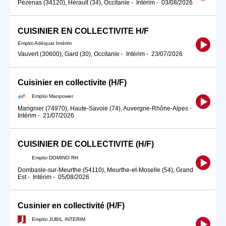
Pézenas (34120), Hérault (34), Occitanie
-
Intérim
-
03/08/2026
CUISINIER EN COLLECTIVITE H/F
Emploi Adéquat Intérim
Vauvert (30600), Gard (30), Occitanie
-
Intérim
-
23/07/2026
Cuisinier en collectivite (H/F)
Emploi Manpower
Marignier (74970), Haute-Savoie (74), Auvergne-Rhône-Alpes
-
Intérim
-
21/07/2026
CUISINIER DE COLLECTIVITE (H/F)
Emploi DOMINO RH
Dombasle-sur-Meurthe (54110), Meurthe-et-Moselle (54), Grand
Est
-
Intérim
-
05/08/2026
Cusinier en collectivité (H/F)
Emploi JUBIL INTERIM