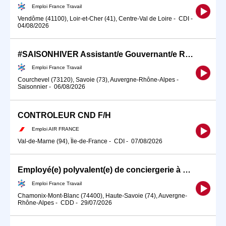
Emploi France Travail
Vendôme (41100), Loir-et-Cher (41), Centre-Val de Loire
-
CDI
-
04/08/2026
#SAISONHIVER Assistant/e Gouvernant/e Résidence - COURCHEVEL 1850 (H/F)
Emploi France Travail
Courchevel (73120), Savoie (73), Auvergne-Rhône-Alpes
-
Saisonnier
-
06/08/2026
CONTROLEUR CND F/H
Emploi AIR FRANCE
Val-de-Marne (94), Île-de-France
-
CDI
-
07/08/2026
Employé(e) polyvalent(e) de conciergerie à mi-temps (H/F)
Emploi France Travail
Chamonix-Mont-Blanc (74400), Haute-Savoie (74), Auvergne-
Rhône-Alpes
-
CDD
-
29/07/2026