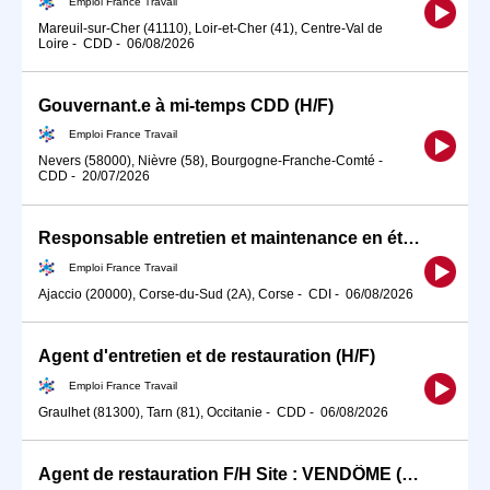
Emploi France Travail
Mareuil-sur-Cher (41110), Loir-et-Cher (41), Centre-Val de
Loire
-
CDD
-
06/08/2026
Gouvernant.e à mi-temps CDD (H/F)
Emploi France Travail
Nevers (58000), Nièvre (58), Bourgogne-Franche-Comté
-
CDD
-
20/07/2026
Responsable entretien et maintenance en établissement touristique (H/F)
Emploi France Travail
Ajaccio (20000), Corse-du-Sud (2A), Corse
-
CDI
-
06/08/2026
Agent d'entretien et de restauration (H/F)
Emploi France Travail
Graulhet (81300), Tarn (81), Occitanie
-
CDD
-
06/08/2026
Agent de restauration F/H Site : VENDÔME (H/F)