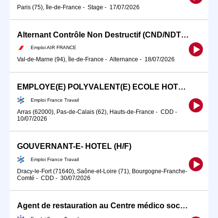
Paris (75), Île-de-France
-
Stage
-
17/07/2026
Alternant Contrôle Non Destructif (CND/NDT) H/F F/H
Emploi AIR FRANCE
Val-de-Marne (94), Île-de-France
-
Alternance
-
18/07/2026
EMPLOYE(E) POLYVALENT(E) ECOLE HOTELIERE (H/F)
Emploi France Travail
Arras (62000), Pas-de-Calais (62), Hauts-de-France
-
CDD
-
10/07/2026
GOUVERNANT-E- HOTEL (H/F)
Emploi France Travail
Dracy-le-Fort (71640), Saône-et-Loire (71), Bourgogne-Franche-
Comté
-
CDD
-
30/07/2026
Agent de restauration au Centre médico social (H/F)