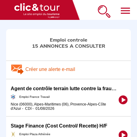
menu
Emploi controle
15 ANNONCES A CONSULTER
Créer une alerte e-mail
Agent de contrôle terrain lutte contre la fraude F/H
Emploi France Travail
Nice (06000), Alpes-Maritimes (06), Provence-Alpes-Côte
d'Azur
-
CDI
-
01/08/2026
Stage Finance (Cost Control/ Recette) H/F
Emploi Plaza Athénée