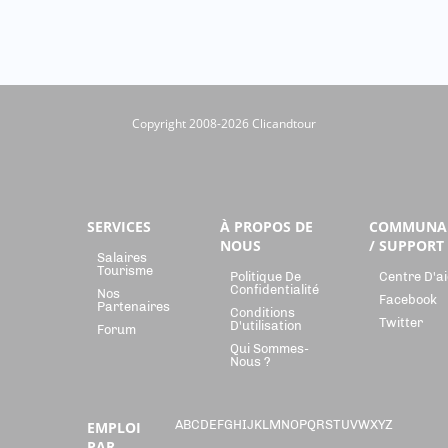
Copyright 2008-2026 Clicandtour
SERVICES
À PROPOS DE
COMMUNA
NOUS
/ SUPPORT
Salaires
Tourisme
Politique De
Centre D'a
Confidentialité
Nos
Facebook
Partenaires
Conditions
Twitter
D'utilisation
Forum
Qui Sommes-
Nous ?
A
B
C
D
E
F
G
H
I
J
K
L
M
N
O
P
Q
R
S
T
U
V
W
X
Y
Z
EMPLOI
PAR