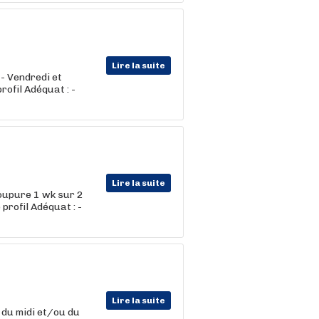
Lire la suite
 - Vendredi et
rofil Adéquat : -
Lire la suite
coupure 1 wk sur 2
profil Adéquat : -
Lire la suite
s du midi et/ou du