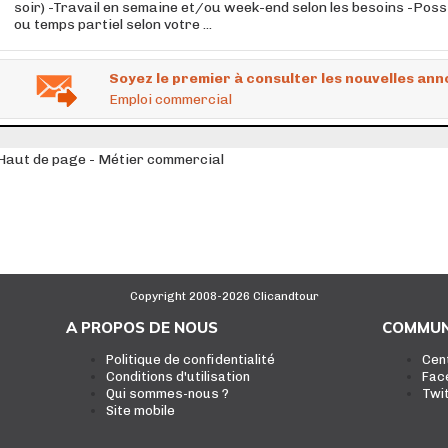
soir) -Travail en semaine et/ou week-end selon les besoins -Possi
ou temps partiel selon votre ...
Soyez le premier à consulter les nouvelles ann
Emploi commercial
Haut de page - Métier commercial
Copyright 2008-2026 Clicandtour
A PROPOS DE NOUS
COMMUN
Politique de confidentialité
Cen
Conditions d'utilisation
Fac
Qui sommes-nous ?
Twi
Site mobile