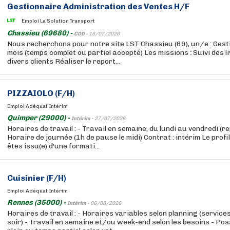
Gestionnaire Administration des Ventes H/F
Emploi La Solution Transport
Chassieu (69680) -
CDD -
16/07/2026
Nous recherchons pour notre site LST Chassieu (69), un/e : Ges
mois (temps complet ou partiel accepté) Les missions : Suivi des 
divers clients Réaliser le report...
PIZZAIOLO (F/H)
Emploi Adéquat Intérim
Quimper (29000) -
Intérim -
27/07/2026
Horaires de travail : - Travail en semaine, du lundi au vendredi (r
Horaire de journée (1h de pause le midi) Contrat : intérim Le profi
êtes issu(e) d'une formati...
Cuisinier (F/H)
Emploi Adéquat Intérim
Rennes (35000) -
Intérim -
06/08/2026
Horaires de travail : - Horaires variables selon planning (service
soir) - Travail en semaine et/ou week-end selon les besoins - Pos