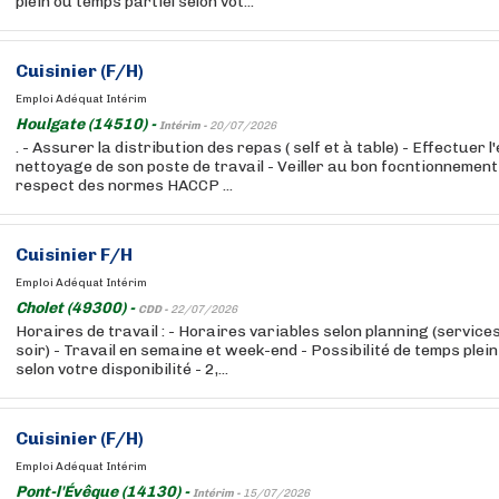
plein ou temps partiel selon vot...
Cuisinier (F/H)
Emploi Adéquat Intérim
Houlgate (14510) -
Intérim -
20/07/2026
. - Assurer la distribution des repas ( self et à table) - Effectuer l'
nettoyage de son poste de travail - Veiller au bon focntionnement 
respect des normes HACCP ...
Cuisinier F/H
Emploi Adéquat Intérim
Cholet (49300) -
CDD -
22/07/2026
Horaires de travail : - Horaires variables selon planning (service
soir) - Travail en semaine et week-end - Possibilité de temps plei
selon votre disponibilité - 2,...
Cuisinier (F/H)
Emploi Adéquat Intérim
Pont-l'Évêque (14130) -
Intérim -
15/07/2026