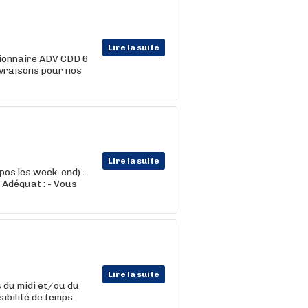
Lire la suite
tionnaire ADV CDD 6
livraisons pour nos
Lire la suite
epos les week-end) -
l Adéquat : - Vous
Lire la suite
s du midi et/ou du
sibilité de temps