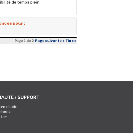
bilité de temps plein
onces pour :
Page suivante >
Fin >>
Page 1 de 2
AUTE / SUPPORT
tre d'aide
ebook
tter