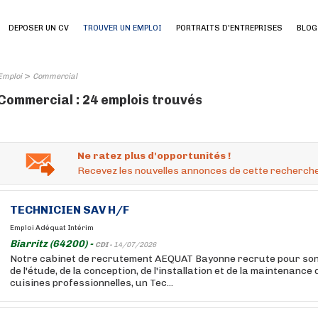
DEPOSER UN CV
TROUVER UN EMPLOI
PORTRAITS D'ENTREPRISES
BLOG
>
Emploi
Commercial
Commercial : 24 emplois trouvés
Ne ratez plus d'opportunités !
Recevez les nouvelles annonces de cette recherche
TECHNICIEN SAV H/F
Emploi Adéquat Intérim
Biarritz (64200) -
CDI -
14/07/2026
Notre cabinet de recrutement AEQUAT Bayonne recrute pour son c
de l'étude, de la conception, de l'installation et de la maintenanc
cuisines professionnelles, un Tec...