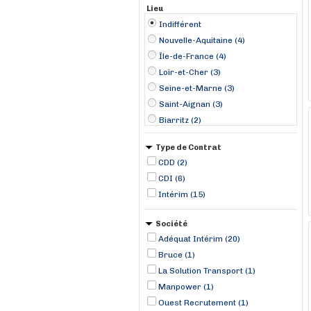
Lieu
Indifférent
Nouvelle-Aquitaine (4)
Île-de-France (4)
Loir-et-Cher (3)
Seine-et-Marne (3)
Saint-Aignan (3)
Biarritz (2)
Fontenay-Trésigny (2)
Type de Contrat
Annecy (1)
CDD (2)
Brignais (1)
CDI (6)
Casteljaloux (1)
Intérim (15)
Chassieu (1)
Cholet (1)
Société
Châlons-en-Champagne (1)
Adéquat Intérim (20)
Clermont-l'Hérault (1)
Bruce (1)
La Solution Transport (1)
Manpower (1)
Ouest Recrutement (1)