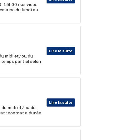
h00-15h00 (services
semaine du lundi au
Lire la suite
 du midi et/ou du
 temps partiel selon
Lire la suite
s du midi et/ou du
at : contrat à durée