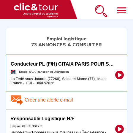
menu
Emploi logistique
73 ANNONCES A CONSULTER
Conducteur PL (F/H) CITAIX PARIS POUR SEPTEMBRE 2026
Emploi GCA Transport et Distribution
La Ferté-sous-Jouarre (77260), Seine-et-Marne (77), Île-de-
France
-
CDI
-
30/07/2026
Créer une alerte e-mail
Responsable Logistique H/F
Emploi GITEC L'ISLY 2
Saint-Rémy-l'Honoré (78690), Yvelines (78), Île-de-France
-