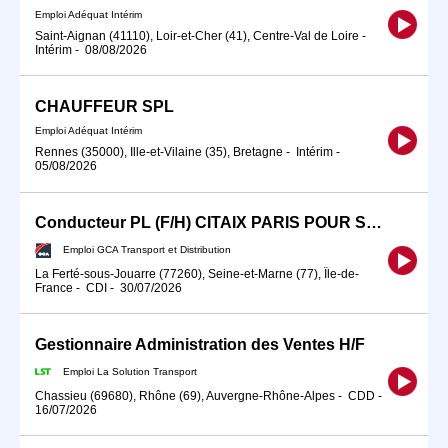
Emploi Adéquat Intérim
Saint-Aignan (41110), Loir-et-Cher (41), Centre-Val de Loire
-
Intérim
-
08/08/2026
CHAUFFEUR SPL
Emploi Adéquat Intérim
Rennes (35000), Ille-et-Vilaine (35), Bretagne
-
Intérim
-
05/08/2026
Conducteur PL (F/H) CITAIX PARIS POUR SEPTEMBRE 2026
Emploi GCA Transport et Distribution
La Ferté-sous-Jouarre (77260), Seine-et-Marne (77), Île-de-
France
-
CDI
-
30/07/2026
Gestionnaire Administration des Ventes H/F
Emploi La Solution Transport
Chassieu (69680), Rhône (69), Auvergne-Rhône-Alpes
-
CDD
-
16/07/2026