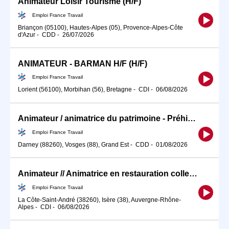
Animateur Loisir Tourisme (H/F)
Emploi France Travail
Briançon (05100), Hautes-Alpes (05), Provence-Alpes-Côte
d'Azur
-
CDD
-
26/07/2026
ANIMATEUR - BARMAN H/F (H/F)
Emploi France Travail
Lorient (56100), Morbihan (56), Bretagne
-
CDI
-
06/08/2026
Animateur / animatrice du patrimoine - Préhistoire (H/F)
Emploi France Travail
Darney (88260), Vosges (88), Grand Est
-
CDD
-
01/08/2026
Animateur // Animatrice en restauration collective (H/F)
Emploi France Travail
La Côte-Saint-André (38260), Isère (38), Auvergne-Rhône-
Alpes
-
CDI
-
06/08/2026