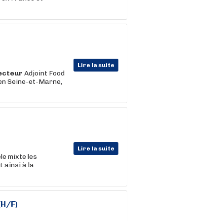
Lire la suite
ecteur
Adjoint Food
 en Seine-et-Marne,
Lire la suite
le mixte les
t ainsi à la
(H/F)