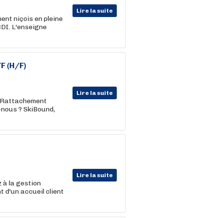
Lire la suite
ent niçois en pleine
DI. L'enseigne
F (H/F)
Lire la suite
7 Rattachement
nous ? SkiBound,
Lire la suite
 à la gestion
 d'un accueil client