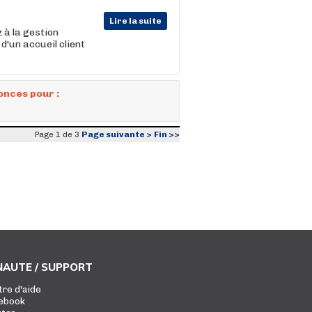
Lire la suite
 à la gestion
d'un accueil client
onces pour :
Page suivante >
Fin >>
Page 1 de 3
AUTE / SUPPORT
tre d'aide
ebook