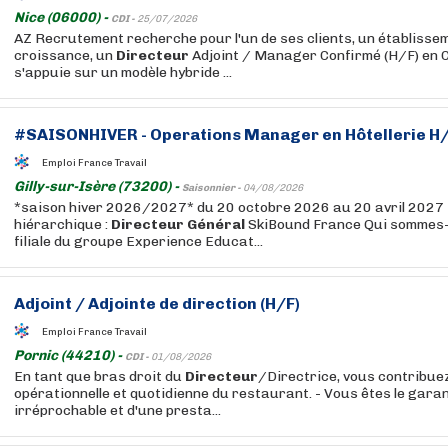
Nice (06000) -
CDI -
25/07/2026
AZ Recrutement recherche pour l'un de ses clients, un établissem
croissance, un
Directeur
Adjoint / Manager Confirmé (H/F) en C
s'appuie sur un modèle hybride ...
#SAISONHIVER - Operations Manager en Hôtellerie H/
Emploi France Travail
Gilly-sur-Isère (73200) -
Saisonnier -
04/08/2026
*saison hiver 2026/2027* du 20 octobre 2026 au 20 avril 202
hiérarchique :
Directeur
Général
SkiBound France Qui sommes-
filiale du groupe Experience Educat...
Adjoint / Adjointe de direction (H/F)
Emploi France Travail
Pornic (44210) -
CDI -
01/08/2026
En tant que bras droit du
Directeur
/Directrice, vous contribuez
opérationnelle et quotidienne du restaurant. - Vous êtes le garant
irréprochable et d'une presta...