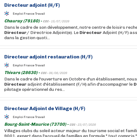
Directeur
adjoint (H/F)
Emploi France Travail
Chauray (79180) -
CDI -
15/07/2026
Dans le cadre de son développement, notre centre de loisirs rech
Directeur
/ Directrice Adjoint(e). Le
Directeur
Adjoint (H/F) ass
dans la gestion quoti...
Directeur
adjoint restauration (H/F)
Emploi France Travail
Thivars (28630) -
CDI -
06/08/2026
Dans le cadre de l'ouverture en Octobre d'un établissement, nou
Directeur
adjoint d'établissement (F/H) afin d'accompagner le
D
pilotage opérationnel du res...
Directeur
Adjoint de Village (H/F)
Emploi France Travail
Bourg-Saint-Maurice (73700) -
CDI -
23/07/2026
Villages clubs du soleil acteur majeur du tourisme social et famili
9001, expert dans l'accueil de familles en formule " tout compris 