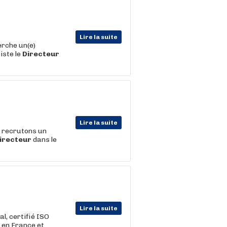
Lire la suite
erche un(e)
iste le
Directeur
Lire la suite
s recrutons un
irecteur
dans le
Lire la suite
al, certifié ISO
" en France et