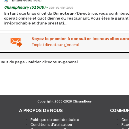
Emploi France Travail
Champfleury (51500) -
CDI -
01/08/2026
En tant que bras droit du
Directeur
/Directrice, vous contribuez
opérationnelle et quotidienne du restaurant. Vous êtes le garant 
irréprochable et d'une prestati...
Soyez le premier à consulter les nouvelles ann
Emploi directeur general
Haut de page - Métier directeur-general
Copyright 2008-2026 Clicandtour
A PROPOS DE NOUS
COMMUN
Politique de confidentialité
Cen
Conditions d'utilisation
Fac