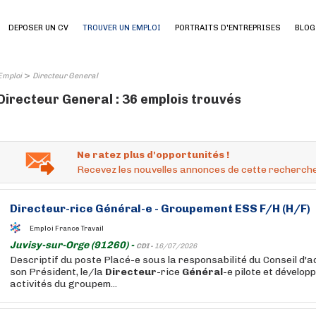
DEPOSER UN CV
TROUVER UN EMPLOI
PORTRAITS D'ENTREPRISES
BLOG
>
Emploi
Directeur General
Directeur General : 36 emplois trouvés
Ne ratez plus d'opportunités !
Recevez les nouvelles annonces de cette recherche
Directeur
-rice
Général
-e - Groupement ESS F/H (H/F)
Emploi France Travail
Juvisy-sur-Orge (91260) -
CDI -
16/07/2026
Descriptif du poste Placé-e sous la responsabilité du Conseil d'a
son Président, le/la
Directeur
-rice
Général
-e pilote et dévelop
activités du groupem...