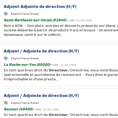
Adjoint-Adjointe de direction (H/F)
Emploi France Travail
Saint-Berthevin-sur-Vicoin (53940) -
CDI -
01/08/2026
Notre ADN : - Des plats, entrées et desserts préparés sur place,
cuisine élaborée à partir de produits frais et locaux - Un enviro
dynamique, centré sur le collecti...
Adjoint / Adjointe de direction (H/F)
Emploi France Travail
La Roche-sur-Yon (85000) -
CDI -
01/08/2026
En tant que bras droit du
Directeur
/Directrice, vous contribuez
opérationnelle et quotidienne du restaurant. - Vous êtes le garant
irréprochable et d'une presta...
Adjoint / Adjointe de direction (H/F)
Emploi France Travail
Saumur (49400) -
CDI -
01/08/2026
En tant que bras droit du
Directeur
/Directrice, vous contribuez