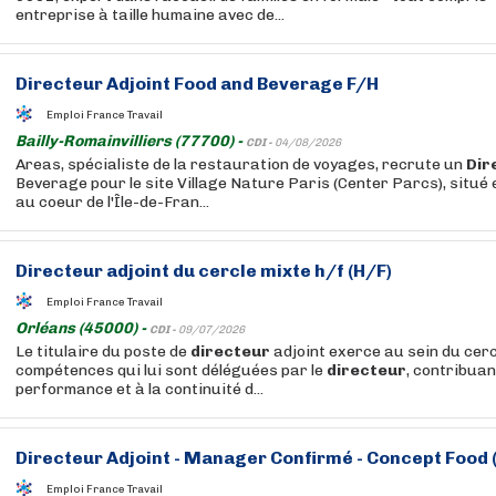
entreprise à taille humaine avec de...
Directeur
Adjoint Food and Beverage F/H
Emploi France Travail
Bailly-Romainvilliers (77700) -
CDI -
04/08/2026
Areas, spécialiste de la restauration de voyages, recrute un
Dir
Beverage pour le site Village Nature Paris (Center Parcs), situé
au coeur de l'Île-de-Fran...
Directeur
adjoint du cercle mixte h/f (H/F)
Emploi France Travail
Orléans (45000) -
CDI -
09/07/2026
Le titulaire du poste de
directeur
adjoint exerce au sein du cerc
compétences qui lui sont déléguées par le
directeur
, contribuan
performance et à la continuité d...
Directeur
Adjoint - Manager Confirmé - Concept Food 
Emploi France Travail