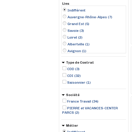
Lieu
Indifférent
Auvergne-Rhône-Alpes (7)
Grand Est (5)
Savoie (3)
Loiret (2)
Albertville (1)
Avignon (1)
Bailly-Romainvilliers (1)
Type de Contrat
Belfort (1)
CDD (3)
Bourg-Saint-Maurice (1)
CDI (32)
Cachan (1)
Saisonnier (1)
Cernay (1)
Chalon-sur-Saône (1)
Société
Champfleury (1)
France Travail (34)
Chauray (1)
PIERRE et VACANCES-CENTER
PARCS (2)
Métier