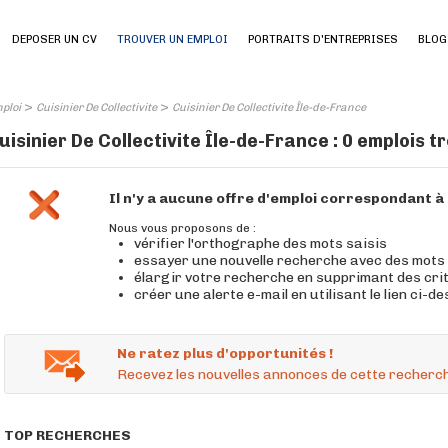
DEPOSER UN CV
TROUVER UN EMPLOI
PORTRAITS D'ENTREPRISES
BLOG
>
>
ploi
Cuisinier De Collectivite
Cuisinier De Collectivite Île-de-France
uisinier De Collectivite Île-de-France : 0 emplois t
Il n'y a aucune offre d'emploi correspondant 
Nous vous proposons de :
vérifier l'orthographe des mots saisis
essayer une nouvelle recherche avec des mots
élargir votre recherche en supprimant des cri
créer une alerte e-mail en utilisant le lien ci-d
Ne ratez plus d'opportunités !
Recevez les nouvelles annonces de cette recherch
TOP RECHERCHES