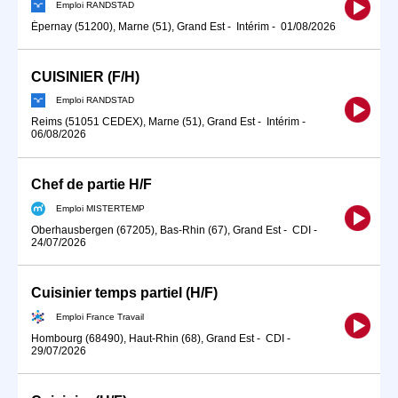
Emploi RANDSTAD
Épernay (51200), Marne (51), Grand Est
-
Intérim
-
01/08/2026
CUISINIER (F/H)
Emploi RANDSTAD
Reims (51051 CEDEX), Marne (51), Grand Est
-
Intérim
-
06/08/2026
Chef de partie H/F
Emploi MISTERTEMP
Oberhausbergen (67205), Bas-Rhin (67), Grand Est
-
CDI
-
24/07/2026
Cuisinier temps partiel (H/F)
Emploi France Travail
Hombourg (68490), Haut-Rhin (68), Grand Est
-
CDI
-
29/07/2026