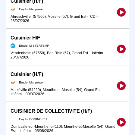
Cuisinier (H/F)
Emploi Manpower
Abreschviller (57560), Moselle (57), Grand Est
-
CDI
-
28/07/2026
Cuisinier H/F
Emploi MISTERTEMP
Vendenheim (67550), Bas-Rhin (67), Grand Est
-
Intérim
-
20/07/2026
Cuisinier (H/F)
Emploi Manpower
Malzéville (54220), Meurthe-et-Moselle (54), Grand Est
-
Intérim
-
09/07/2026
CUISINIER DE COLLECTIVITE (H/F)
Emploi DOMINO RH
Dombasle-sur-Meurthe (54110), Meurthe-et-Moselle (54), Grand
Est
-
Intérim
-
05/08/2026