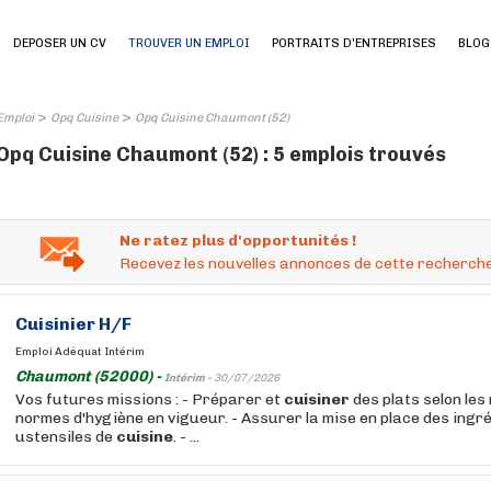
DEPOSER UN CV
TROUVER UN EMPLOI
PORTRAITS D'ENTREPRISES
BLOG
>
>
Emploi
Opq Cuisine
Opq Cuisine Chaumont (52)
Opq Cuisine Chaumont (52) : 5 emplois trouvés
Ne ratez plus d'opportunités !
Recevez les nouvelles annonces de cette recherche
Cuisinier H/F
Emploi Adéquat Intérim
Chaumont (52000) -
Intérim -
30/07/2026
Vos futures missions : - Préparer et
cuisiner
des plats selon les 
normes d'hygiène en vigueur. - Assurer la mise en place des ingr
ustensiles de
cuisine
. - ...