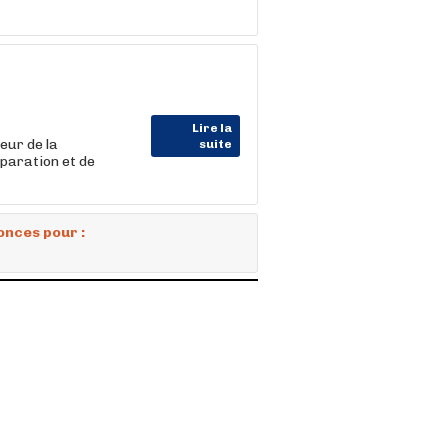
Lire la
eur de la
suite
éparation et de
onces pour :