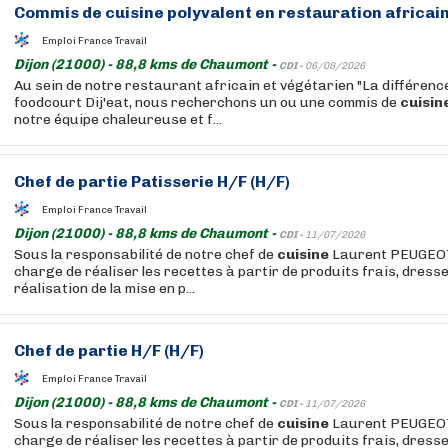
Commis de
cuisine
polyvalent en restauration africain
Emploi France Travail
Dijon (21000) - 88,8 kms de Chaumont -
CDI -
06/08/2026
Au sein de notre restaurant africain et végétarien "La différence
foodcourt Dij'eat, nous recherchons un ou une commis de
cuisin
notre équipe chaleureuse et f...
Chef de partie Patisserie H/F (H/F)
Emploi France Travail
Dijon (21000) - 88,8 kms de Chaumont -
CDI -
11/07/2026
Sous la responsabilité de notre chef de
cuisine
Laurent PEUGEOT,
charge de réaliser les recettes à partir de produits frais, dresser
réalisation de la mise en p...
Chef de partie H/F (H/F)
Emploi France Travail
Dijon (21000) - 88,8 kms de Chaumont -
CDI -
11/07/2026
Sous la responsabilité de notre chef de
cuisine
Laurent PEUGEOT,
charge de réaliser les recettes à partir de produits frais, dresser