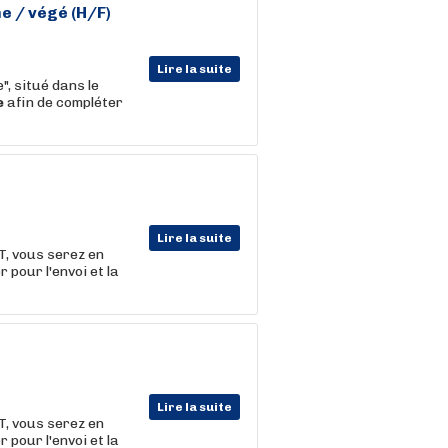
e / végé (H/F)
Lire la suite
", situé dans le
e
afin de compléter
Lire la suite
 vous serez en
 pour l'envoi et la
Lire la suite
 vous serez en
 pour l'envoi et la