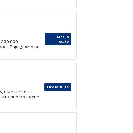
Lire la
, 330 000
suite
entes. Rejoignez-nous
Lire la suite
S
, EMPLOYES DE
vité, sur le secteur