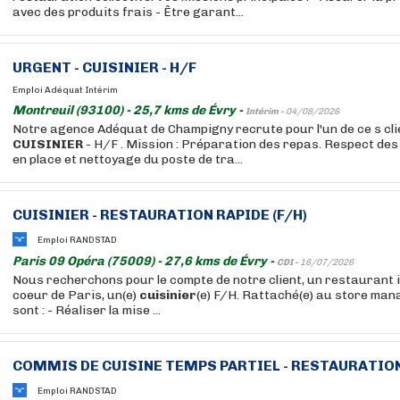
avec des produits frais - Être garant...
URGENT -
CUISINIER
- H/F
Emploi Adéquat Intérim
Montreuil (93100) - 25,7 kms de Évry -
Intérim -
04/08/2026
Notre agence Adéquat de Champigny recrute pour l'un de ce s cli
CUISINIER
- H/F . Mission : Préparation des repas. Respect de
en place et nettoyage du poste de tra...
CUISINIER
- RESTAURATION RAPIDE (F/H)
Emploi RANDSTAD
Paris 09 Opéra (75009) - 27,6 kms de Évry -
CDI -
16/07/2026
Nous recherchons pour le compte de notre client, un restaurant i
coeur de Paris, un(e)
cuisinier
(e) F/H. Rattaché(e) au store man
sont : - Réaliser la mise ...
COMMIS DE CUISINE TEMPS PARTIEL - RESTAURATION 
Emploi RANDSTAD