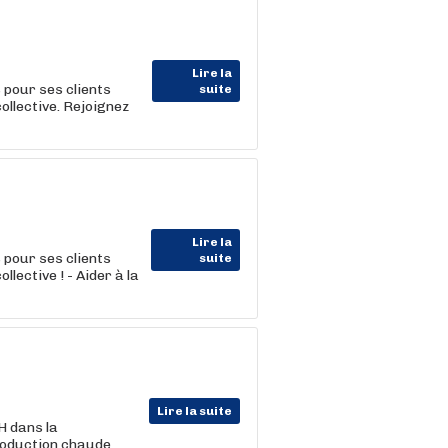
Lire la
our ses clients
suite
ollective. Rejoignez
Lire la
our ses clients
suite
lective ! - Aider à la
Lire la suite
 dans la
production chaude