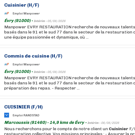
Cuisinier
(H/F)
Emploi Manpower
Évry (91000) -
Intérim -
05/08/2026
Manpower EVRY RESTAURATION recherche de nouveaux talents p
basés dans le 91 et le sud 77 dans le secteur de la restauration c
une équipe passionnée et dynamique, où ...
Commis de cuisine (H/F)
Emploi Manpower
Évry (91000) -
Intérim -
05/08/2026
Manpower EVRY RESTAURATION recherche de nouveaux talents p
basés dans le 91 et le sud 77 dans le secteur de la restauration col
préparation des repas. - Respecter ...
CUISINIER
(F/H)
Emploi RANDSTAD
Marcoussis (91460) - 14,9 kms de Évry -
Intérim -
06/08/2026
Nous recherchons pour le compte de notre client un
Cuisinier
F/H
restauration collective. Vos missions principales : - Assurer la 