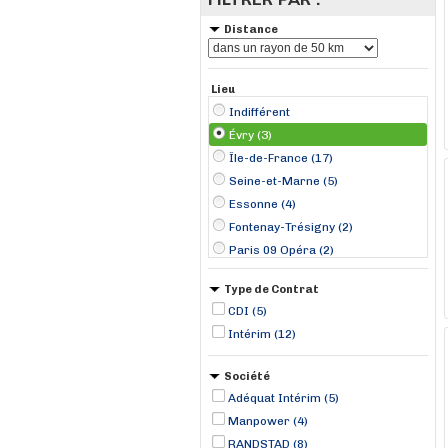
Distance
Lieu
Indifférent
Évry (3)
Île-de-France (17)
Seine-et-Marne (5)
Essonne (4)
Fontenay-Trésigny (2)
Paris 09 Opéra (2)
Roissy-en-France (2)
Type de Contrat
Bonnelles (1)
CDI (5)
Marcoussis (1)
Intérim (12)
Meaux (1)
Montereau-Fault-Yonne (1)
Société
Montreuil (1)
Adéquat Intérim (5)
Nemours (1)
Manpower (4)
RANDSTAD (8)