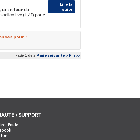
Lire la
 un acteur du
suite
 collective (H/F) pour
onces pour :
Page suivante >
Fin >>
Page 1 de 2
AUTE / SUPPORT
tre d'aide
ebook
tter