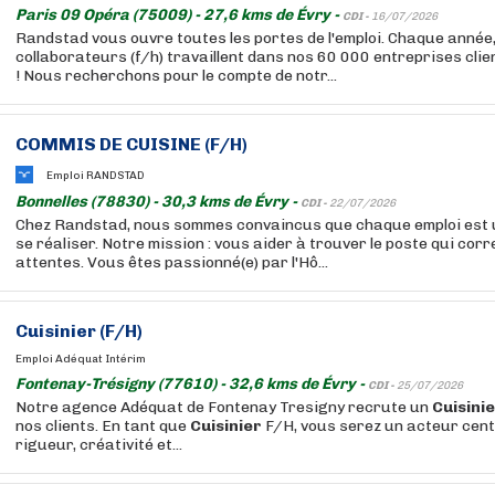
Paris 09 Opéra (75009) - 27,6 kms de Évry -
CDI -
16/07/2026
Randstad vous ouvre toutes les portes de l'emploi. Chaque année
collaborateurs (f/h) travaillent dans nos 60 000 entreprises cli
! Nous recherchons pour le compte de notr...
COMMIS DE CUISINE (F/H)
Emploi RANDSTAD
Bonnelles (78830) - 30,3 kms de Évry -
CDI -
22/07/2026
Chez Randstad, nous sommes convaincus que chaque emploi est 
se réaliser. Notre mission : vous aider à trouver le poste qui cor
attentes. Vous êtes passionné(e) par l'Hô...
Cuisinier
(F/H)
Emploi Adéquat Intérim
Fontenay-Trésigny (77610) - 32,6 kms de Évry -
CDI -
25/07/2026
Notre agence Adéquat de Fontenay Tresigny recrute un
Cuisini
nos clients. En tant que
Cuisinier
F/H, vous serez un acteur centr
rigueur, créativité et...