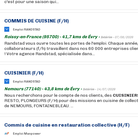
c'est pour une saison qui...
COMMIS DE CUISINE (F/H)
Emploi RANDSTAD
Roissy-en-France (95700) - 41,7 kms de Évry -
Intérim -
07/08/2026
Randstad vous ouvre toutes les portes de l'emploi. Chaque année
collaborateurs (f/h) travaillent dans nos 60 000 entreprises cli
! Votre agence Randstad, spécialisée dans...
CUISINIER
(F/H)
Emploi RANDSTAD
Nemours (77140) - 43,8 kms de Évry -
Intérim -
14/07/2026
Nous recherchons pour le compte de nos clients, des
CUISINIER
RESTO, PLONGEURS (F/H) pour des missions en cuisine de collecti
de NEMOURS, FONTAINEBLEAU. ...
Commis de cuisine en restauration collective (H/F)
Emploi Manpower