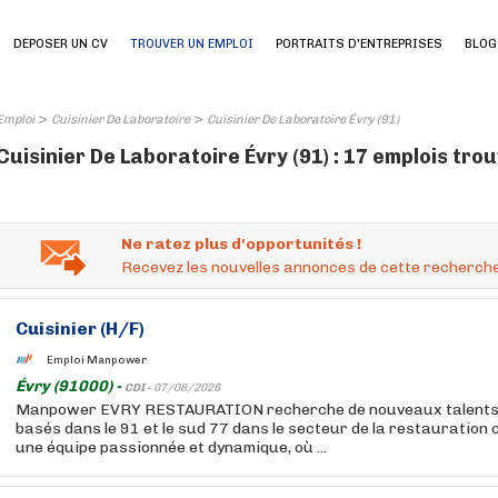
DEPOSER UN CV
TROUVER UN EMPLOI
PORTRAITS D'ENTREPRISES
BLOG
>
>
Emploi
Cuisinier De Laboratoire
Cuisinier De Laboratoire Évry (91)
Cuisinier De Laboratoire Évry (91) : 17 emplois tro
Ne ratez plus d'opportunités !
Recevez les nouvelles annonces de cette recherche
Cuisinier
(H/F)
Emploi Manpower
Évry (91000) -
CDI -
07/08/2026
Manpower EVRY RESTAURATION recherche de nouveaux talents p
basés dans le 91 et le sud 77 dans le secteur de la restauration c
une équipe passionnée et dynamique, où ...