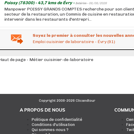
Poissy (78300) - 43,7 kms de Évry -
Intérim -
08/08/2026
Manpower POISSY GRANDS COMPTES recherche pour son client,
secteur de la restauration, un Commis de cuisine en restauration
intervenir dans les restaurants d'entrepri...
Soyez le premier à consulter les nouvelles ann
Emploi cuisinier de laboratoire - Évry (91)
Haut de page - Métier cuisinier-de-laboratoire
Copyright 2008-2026 Clicandtour
A PROPOS DE NOUS
COMMUN
Politique de confidentialité
Cen
Conditions d'utilisation
Fac
Qui sommes-nous ?
Twi