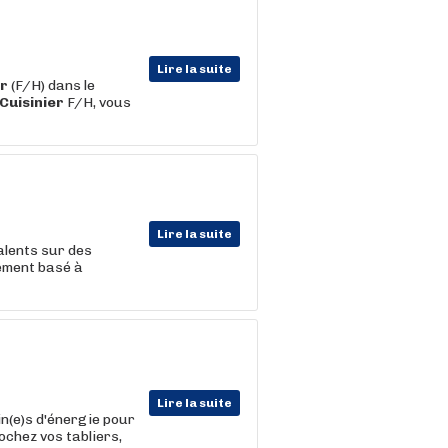
Lire la suite
er
(F/H) dans le
Cuisinier
F/H, vous
Lire la suite
lents sur des
ement basé à
Lire la suite
in(e)s d'énergie pour
ochez vos tabliers,