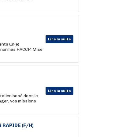
Lire la suite
ents un(e)
s normes HACCP. Mise
Lire la suite
talien basé dans le
ager, vos missions
RAPIDE (F/H)