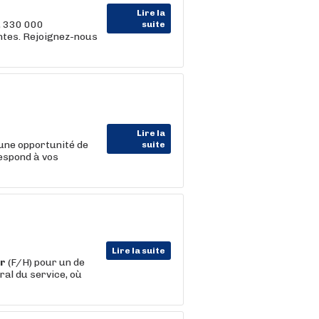
Lire la
, 330 000
suite
entes. Rejoignez-nous
Lire la
une opportunité de
suite
respond à vos
Lire la suite
er
(F/H) pour un de
al du service, où