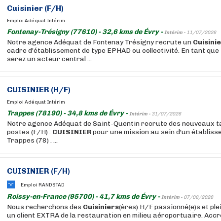
Cuisinier
(F/H)
Emploi Adéquat Intérim
Fontenay-Trésigny (77610) - 32,6 kms de Évry -
Intérim -
11/07/2026
Notre agence Adéquat de Fontenay Trésigny recrute un
Cuisini
cadre d'établissement de type EPHAD ou collectivité. En tant que
serez un acteur central ...
CUISINIER
(H/F)
Emploi Adéquat Intérim
Trappes (78190) - 34,8 kms de Évry -
Intérim -
31/07/2026
Notre agence Adéquat de Saint-Quentin recrute des nouveaux ta
postes (F/H) :
CUISINIER
pour une mission au sein d'un établiss
Trappes (78) . ...
CUISINIER
(F/H)
Emploi RANDSTAD
Roissy-en-France (95700) - 41,7 kms de Évry -
Intérim -
07/08/2026
Nous recherchons des
Cuisiniers
(ères) H/F passionné(e)s et ple
un client EXTRA de la restauration en milieu aéroportuaire. Accr