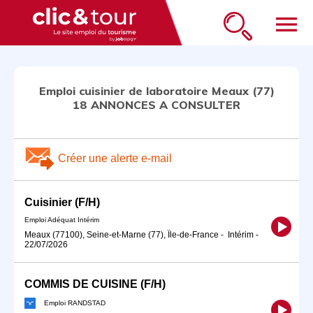
menu
Emploi cuisinier de laboratoire Meaux (77)
18 ANNONCES A CONSULTER
Créer une alerte e-mail
Cuisinier (F/H)
Emploi Adéquat Intérim
Meaux (77100), Seine-et-Marne (77), Île-de-France
-
Intérim
-
22/07/2026
COMMIS DE CUISINE (F/H)
Emploi RANDSTAD