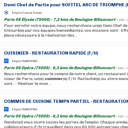
Demi Chef de Partie pour SOFITEL ARC DE TRIOMPHE (
Emploi France Travail
Paris 08 Élysée (75008) - 7,2 kms de Boulogne-Billancourt -
CDI -
2
Pour enrichir notre équipe, nous recherchons un(e) Demi Chef de
Entouré(e) par nos équipes bienveillantes, vos missions sont : Eff
place nécessaire à la réalisation des...
CUISINIER
- RESTAURATION RAPIDE (F/H)
Emploi RANDSTAD
Paris 09 Opéra (75009) - 8,3 kms de Boulogne-Billancourt -
CDI -
1
Nous recherchons pour le compte de notre client, un restaurant i
coeur de Paris, un(e)
cuisinier
(e) F/H. Rattaché(e) au store man
sont : - Réaliser la mise ...
COMMIS DE CUISINE TEMPS PARTIEL - RESTAURATION 
Emploi RANDSTAD
Paris 09 Opéra (75009) - 8,3 kms de Boulogne-Billancourt -
CDI -
1
Randstad vous ouvre toutes les portes de l'emploi. Chaque année
collaborateurs (f/h) travaillent dans nos 60 000 entreprises cli