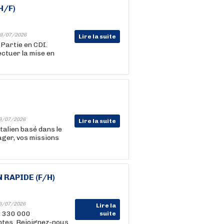
H/F)
9/07/2026
Lire la suite
 Partie en CDI.
ectuer la mise en
6/07/2026
Lire la suite
talien basé dans le
ager, vos missions
RAPIDE (F/H)
6/07/2026
Lire la
, 330 000
suite
entes. Rejoignez-nous