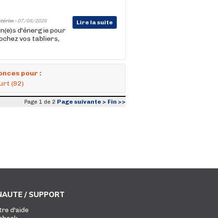
ntérim -
07/08/2026
Lire la suite
in(e)s d'énergie pour
ochez vos tabliers,
onces pour :
urt (92)
Page suivante >
Fin >>
Page 1 de 2
AUTE / SUPPORT
tre d'aide