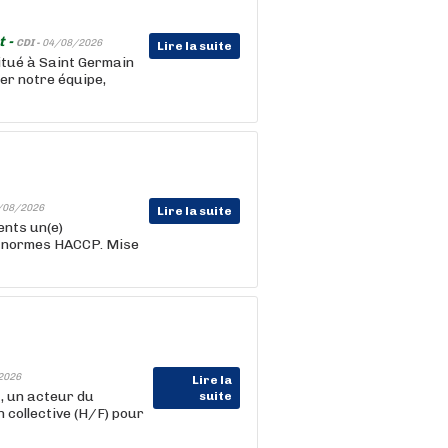
t -
CDI -
04/08/2026
Lire la suite
itué à Saint Germain
er notre équipe,
/08/2026
Lire la suite
ents un(e)
s normes HACCP. Mise
2026
Lire la
 un acteur du
suite
 collective (H/F) pour