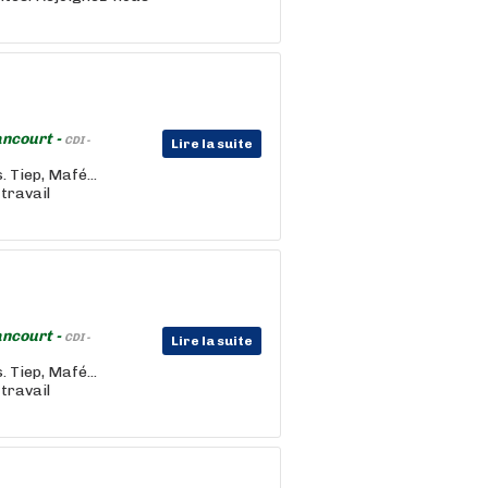
ancourt -
CDI -
Lire la suite
. Tiep, Mafé...
travail
ancourt -
CDI -
Lire la suite
. Tiep, Mafé...
travail