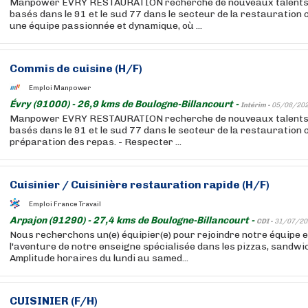
Manpower EVRY RESTAURATION recherche de nouveaux talents p
basés dans le 91 et le sud 77 dans le secteur de la restauration c
une équipe passionnée et dynamique, où ...
Commis de cuisine (H/F)
Emploi Manpower
Évry (91000) - 26,9 kms de Boulogne-Billancourt -
Intérim -
05/08/20
Manpower EVRY RESTAURATION recherche de nouveaux talents p
basés dans le 91 et le sud 77 dans le secteur de la restauration col
préparation des repas. - Respecter ...
Cuisinier
/
Cuisinière
restauration rapide (H/F)
Emploi France Travail
Arpajon (91290) - 27,4 kms de Boulogne-Billancourt -
CDI -
31/07/20
Nous recherchons un(e) équipier(e) pour rejoindre notre équipe e
l'aventure de notre enseigne spécialisée dans les pizzas, sandwi
Amplitude horaires du lundi au samed...
CUISINIER
(F/H)