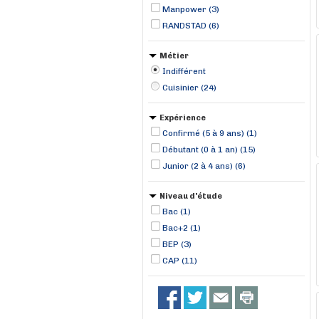
Ennery (1)
Manpower (3)
RANDSTAD (6)
Métier
Indifférent
Cuisinier (24)
Expérience
Confirmé (5 à 9 ans) (1)
Débutant (0 à 1 an) (15)
Junior (2 à 4 ans) (6)
Niveau d'étude
Bac (1)
Bac+2 (1)
BEP (3)
CAP (11)