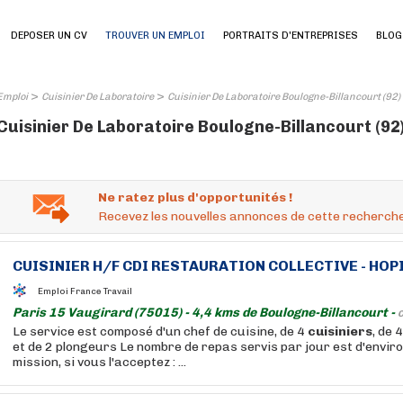
DEPOSER UN CV
TROUVER UN EMPLOI
PORTRAITS D'ENTREPRISES
BLOG
>
>
Emploi
Cuisinier De Laboratoire
Cuisinier De Laboratoire Boulogne-Billancourt (92)
Cuisinier De Laboratoire Boulogne-Billancourt (92)
Ne ratez plus d'opportunités !
Recevez les nouvelles annonces de cette recherche
CUISINIER
H/F CDI RESTAURATION COLLECTIVE - HOPI
Emploi France Travail
Paris 15 Vaugirard (75015) - 4,4 kms de Boulogne-Billancourt -
C
Le service est composé d'un chef de cuisine, de 4
cuisiniers
, de 
et de 2 plongeurs Le nombre de repas servis par jour est d'envir
mission, si vous l'acceptez : ...