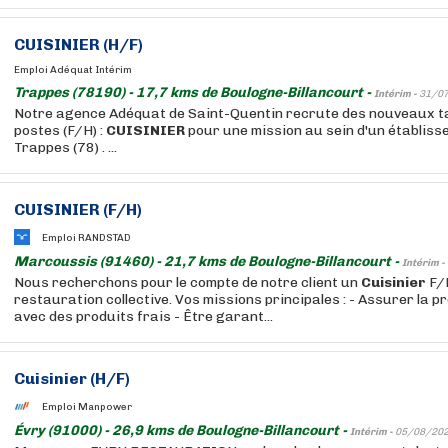
CUISINIER
(H/F)
Emploi Adéquat Intérim
Trappes (78190) - 17,7 kms de Boulogne-Billancourt -
Intérim -
31/0
Notre agence Adéquat de Saint-Quentin recrute des nouveaux ta
postes (F/H) :
CUISINIER
pour une mission au sein d'un établiss
Trappes (78) . ...
CUISINIER
(F/H)
Emploi RANDSTAD
Marcoussis (91460) - 21,7 kms de Boulogne-Billancourt -
Intérim -
Nous recherchons pour le compte de notre client un
Cuisinier
F/H
restauration collective. Vos missions principales : - Assurer la 
avec des produits frais - Être garant...
Cuisinier
(H/F)
Emploi Manpower
Évry (91000) - 26,9 kms de Boulogne-Billancourt -
Intérim -
05/08/20