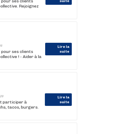
our ses clients
suite
ollective. Rejoignez
26
Lire la
our ses clients
suite
lective ! - Aider à la
26
Lire la
t participer à
suite
chs, tacos, burgers.