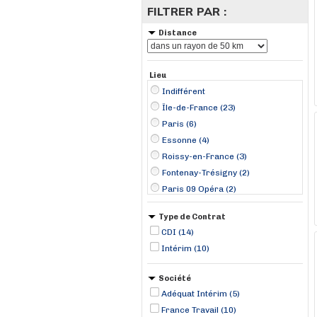
FILTRER PAR :
Distance
Lieu
Indifférent
Île-de-France (23)
Paris (6)
Essonne (4)
Roissy-en-France (3)
Fontenay-Trésigny (2)
Paris 09 Opéra (2)
Paris 18 Buttes-Montmartre (2)
Type de Contrat
Évry (2)
CDI (14)
Hauts-de-France (1)
Intérim (10)
Arpajon (1)
Bonnelles (1)
Société
Chambly (1)
Adéquat Intérim (5)
Chessy (1)
France Travail (10)