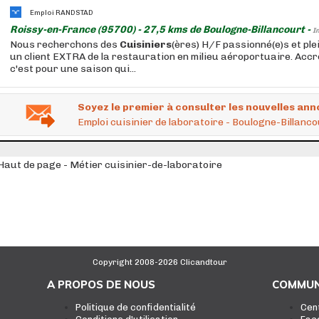
Emploi RANDSTAD
Roissy-en-France (95700) - 27,5 kms de Boulogne-Billancourt -
I
Nous recherchons des
Cuisiniers
(ères) H/F passionné(e)s et ple
un client EXTRA de la restauration en milieu aéroportuaire. Accr
c'est pour une saison qui...
Soyez le premier à consulter les nouvelles ann
Emploi cuisinier de laboratoire - Boulogne-Billanco
Haut de page - Métier cuisinier-de-laboratoire
Copyright 2008-2026 Clicandtour
A PROPOS DE NOUS
COMMUN
Politique de confidentialité
Cen