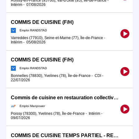
Roissy-en-France (95700), Val-d'Oise (95), Île-de-France
-
Intérim
-
07/08/2026
COMMIS DE CUISINE (F/H)
Emploi RANDSTAD
Varreddes (77910), Seine-et-Marne (77), Île-de-France
-
Intérim
-
05/08/2026
COMMIS DE CUISINE (F/H)
Emploi RANDSTAD
Bonnelles (78830), Yvelines (78), Île-de-France
-
CDI
-
22/07/2026
Commis de cuisine en restauration collective (H/F)
Emploi Manpower
Poissy (78300), Yvelines (78), Île-de-France
-
Intérim
-
09/07/2026
COMMIS DE CUISINE TEMPS PARTIEL - RESTAURATION RAPIDE (F/H)