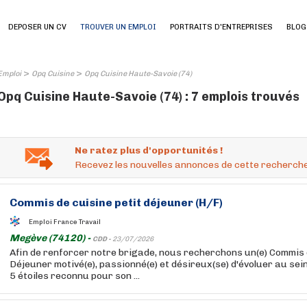
DEPOSER UN CV
TROUVER UN EMPLOI
PORTRAITS D'ENTREPRISES
BLOG
>
>
Emploi
Opq Cuisine
Opq Cuisine Haute-Savoie (74)
Opq Cuisine Haute-Savoie (74) : 7 emplois trouvés
Ne ratez plus d'opportunités !
Recevez les nouvelles annonces de cette recherche
Commis de
cuisine
petit déjeuner (H/F)
Emploi France Travail
Megève (74120) -
CDD -
23/07/2026
Afin de renforcer notre brigade, nous recherchons un(e) Commis
Déjeuner motivé(e), passionné(e) et désireux(se) d'évoluer au sei
5 étoiles reconnu pour son ...