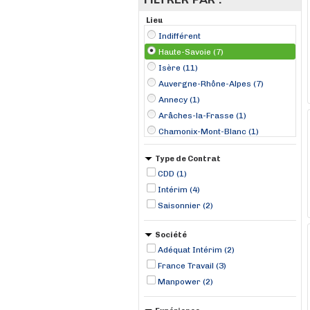
Lieu
Indifférent
Haute-Savoie (7)
Isère (11)
Auvergne-Rhône-Alpes (7)
Annecy (1)
Arâches-la-Frasse (1)
Chamonix-Mont-Blanc (1)
Marignier (1)
Type de Contrat
Megève (1)
CDD (1)
Thonon-les-Bains (1)
Intérim (4)
Évian-les-Bains (1)
Saisonnier (2)
Société
Adéquat Intérim (2)
France Travail (3)
Manpower (2)