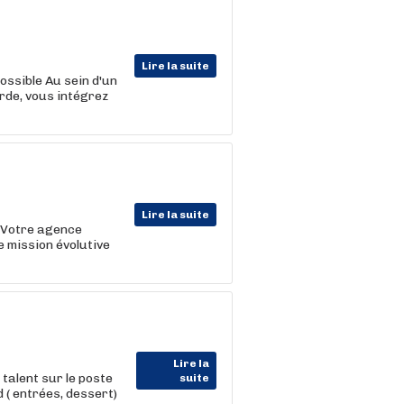
Lire la suite
ossible Au sein d'un
rde, vous intégrez
Lire la suite
. Votre agence
 mission évolutive
Lire la
alent sur le poste
suite
 ( entrées, dessert)