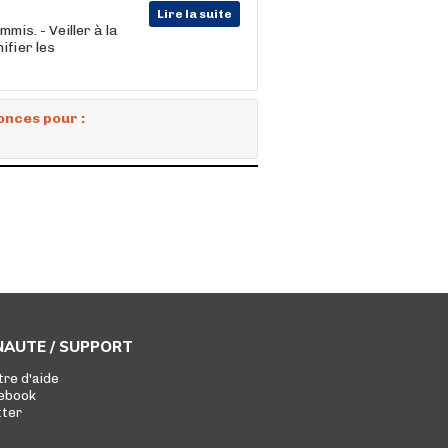
Lire la suite
mmis. - Veiller à la
nifier les
onces pour :
AUTE / SUPPORT
tre d'aide
ebook
tter