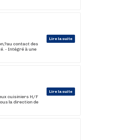
Lire la suite
son,?au contact des
é. - Intégré à une
Lire la suite
eux cuisiniers H/F
ous la direction de