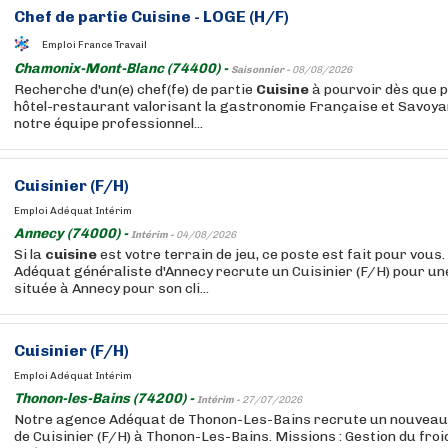
Chef de partie
Cuisine
- LOGE (H/F)
Emploi France Travail
Chamonix-Mont-Blanc (74400) -
Saisonnier -
08/08/2026
Recherche d'un(e) chef(fe) de partie
Cuisine
à pourvoir dès que p
hôtel-restaurant valorisant la gastronomie Française et Savoya
notre équipe professionnel...
Cuisinier (F/H)
Emploi Adéquat Intérim
Annecy (74000) -
Intérim -
04/08/2026
Si la
cuisine
est votre terrain de jeu, ce poste est fait pour vous
Adéquat généraliste d'Annecy recrute un Cuisinier (F/H) pour une
située à Annecy pour son cli...
Cuisinier (F/H)
Emploi Adéquat Intérim
Thonon-les-Bains (74200) -
Intérim -
27/07/2026
Notre agence Adéquat de Thonon-Les-Bains recrute un nouveau t
de Cuisinier (F/H) à Thonon-Les-Bains. Missions : Gestion du froid