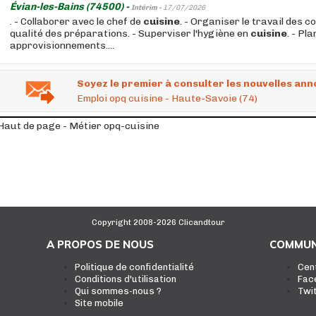
Évian-les-Bains (74500) -
Intérim -
17/07/2026
. - Collaborer avec le chef de
cuisine
. - Organiser le travail des co
qualité des préparations. - Superviser l'hygiène en
cuisine
. - Pla
approvisionnements....
Soyez le premier à consulter les nouvelles ann
Emploi opq cuisine - Haute-Savoie (74)
Haut de page - Métier opq-cuisine
Copyright 2008-2026 Clicandtour
A PROPOS DE NOUS
COMMUN
Politique de confidentialité
Cen
Conditions d'utilisation
Fac
Qui sommes-nous ?
Twi
Site mobile