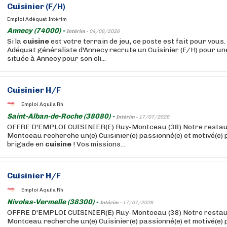
Cuisinier (F/H)
Emploi Adéquat Intérim
Annecy (74000) -
Intérim -
04/08/2026
Si la
cuisine
est votre terrain de jeu, ce poste est fait pour vous
Adéquat généraliste d'Annecy recrute un Cuisinier (F/H) pour une
située à Annecy pour son cli...
Cuisinier H/F
Emploi Aquila Rh
Saint-Alban-de-Roche (38080) -
Intérim -
17/07/2026
OFFRE D'EMPLOI CUISINIER(E) Ruy-Montceau (38) Notre restaur
Montceau recherche un(e) Cuisinier(e) passionné(e) et motivé(e) 
brigade en
cuisine
! Vos missions...
Cuisinier H/F
Emploi Aquila Rh
Nivolas-Vermelle (38300) -
Intérim -
17/07/2026
OFFRE D'EMPLOI CUISINIER(E) Ruy-Montceau (38) Notre restaur
Montceau recherche un(e) Cuisinier(e) passionné(e) et motivé(e) 