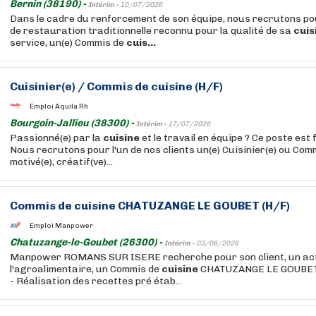
Bernin (38190) -
Intérim -
10/07/2026
Dans le cadre du renforcement de son équipe, nous recrutons po
de restauration traditionnelle reconnu pour la qualité de sa
cuis
service, un(e) Commis de
cuis...
Cuisinier(e) / Commis de
cuisine
(H/F)
Emploi Aquila Rh
Bourgoin-Jallieu (38300) -
Intérim -
17/07/2026
Passionné(e) par la
cuisine
et le travail en équipe ? Ce poste est 
Nous recrutons pour l'un de nos clients un(e) Cuisinier(e) ou Com
motivé(e), créatif(ve)...
Commis de
cuisine
CHATUZANGE LE GOUBET (H/F)
Emploi Manpower
Chatuzange-le-Goubet (26300) -
Intérim -
03/08/2026
Manpower ROMANS SUR ISERE recherche pour son client, un act
l'agroalimentaire, un Commis de
cuisine
CHATUZANGE LE GOUBET (
- Réalisation des recettes pré étab...