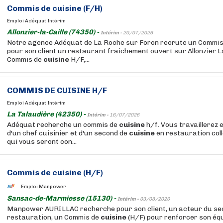
Commis de
cuisine
(F/H)
Emploi Adéquat Intérim
Allonzier-la-Caille (74350) -
Intérim -
20/07/2026
Notre agence Adéquat de La Roche sur Foron recrute un Commi
pour son client un restaurant fraichement ouvert sur Allonzier La
Commis de
cuisine
H/F,...
COMMIS DE
CUISINE
H/F
Emploi Adéquat Intérim
La Talaudière (42350) -
Intérim -
16/07/2026
Adéquat recherche un commis de
cuisine
h/f. Vous travaillerez 
d'un chef cuisinier et d'un second de
cuisine
en restauration coll
qui vous seront con...
Commis de
cuisine
(H/F)
Emploi Manpower
Sansac-de-Marmiesse (15130) -
Intérim -
03/08/2026
Manpower AURILLAC recherche pour son client, un acteur du sec
restauration, un Commis de
cuisine
(H/F) pour renforcer son éq