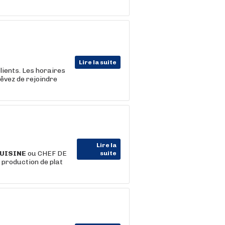
Lire la suite
lients. Les horaires
êvez de rejoindre
Lire la
UISINE
ou CHEF DE
suite
production de plat