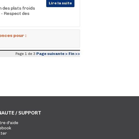
Lire la suite
n des plats froids
- Respect des
onces pour :
Page suivante >
Fin >>
Page 1 de 3
AUTE / SUPPORT
tre d'aide
ebook
tter