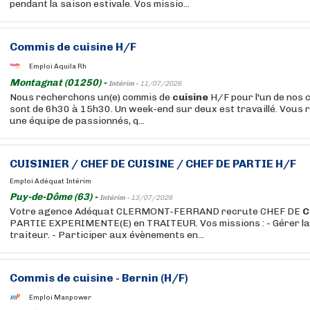
pendant la saison estivale. Vos missio...
Commis de
cuisine
H/F
Emploi Aquila Rh
Montagnat (01250) -
Intérim -
11/07/2026
Nous recherchons un(e) commis de
cuisine
H/F pour l'un de nos c
sont de 6h30 à 15h30. Un week-end sur deux est travaillé. Vous r
une équipe de passionnés, q...
CUISINIER / CHEF DE
CUISINE
/ CHEF DE PARTIE H/F
Emploi Adéquat Intérim
Puy-de-Dôme (63) -
Intérim -
13/07/2026
Votre agence Adéquat CLERMONT-FERRAND recrute CHEF DE
C
PARTIE EXPERIMENTE(E) en TRAITEUR. Vos missions : - Gérer la 
traiteur. - Participer aux évènements en...
Commis de
cuisine
- Bernin (H/F)
Emploi Manpower