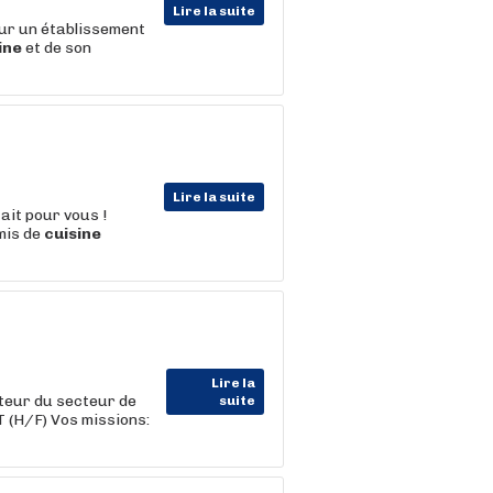
Lire la suite
ur un établissement
ine
et de son
Lire la suite
fait pour vous !
mis de
cuisine
Lire la
eur du secteur de
suite
H/F) Vos missions: