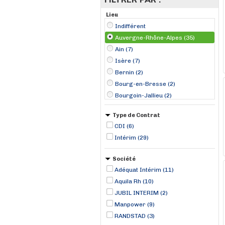
Lieu
Indifférent
Auvergne-Rhône-Alpes (35)
Ain (7)
Isère (7)
Bernin (2)
Bourg-en-Bresse (2)
Bourgoin-Jallieu (2)
Châteaugay (2)
Type de Contrat
Saint-Alban-de-Roche (2)
CDI (6)
Allonzier-la-Caille (1)
Intérim (29)
Ambérieu-en-Bugey (1)
Annecy (1)
Société
Aubenas (1)
Adéquat Intérim (11)
Avenas (1)
Aquila Rh (10)
JUBIL INTERIM (2)
Manpower (9)
RANDSTAD (3)