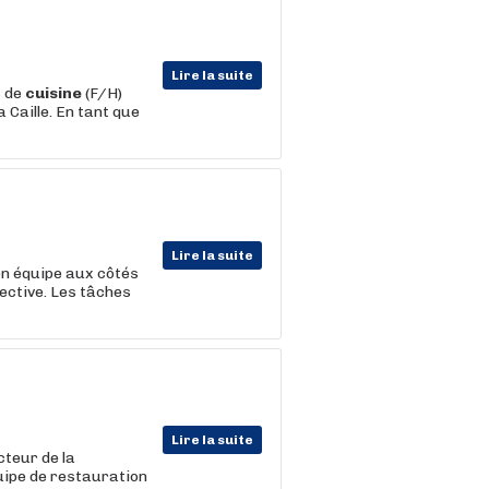
Lire la suite
s de
cuisine
(F/H)
 Caille. En tant que
Lire la suite
en équipe aux côtés
ective. Les tâches
Lire la suite
teur de la
uipe de restauration