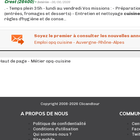
Crest (26400) -
Intérim -
06/08/2026
. - Temps plein 35h - lundi au vendredi Vos missions : - Préparatio
(entrées, fromages et desserts) - Entretien et nettoyage
cuisine
règles d'hygiène et de conse...
Soyez le premier à consulter les nouvelles ann
Emploi opq cuisine - Auvergne-Rhône-Alpes
Haut de page - Métier opq-cuisine
Copyright 2008-2026 Clicandtour
A PROPOS DE NOUS
COMMUN
Politique de confidentialité
Cen
Conditions d'utilisation
Fac
Qui sommes-nous ?
Twi
Site mobile