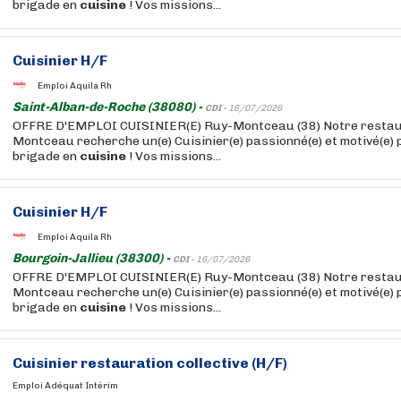
brigade en
cuisine
! Vos missions...
Cuisinier H/F
Emploi Aquila Rh
Saint-Alban-de-Roche (38080) -
CDI -
16/07/2026
OFFRE D'EMPLOI CUISINIER(E) Ruy-Montceau (38) Notre restaur
Montceau recherche un(e) Cuisinier(e) passionné(e) et motivé(e) 
brigade en
cuisine
! Vos missions...
Cuisinier H/F
Emploi Aquila Rh
Bourgoin-Jallieu (38300) -
CDI -
16/07/2026
OFFRE D'EMPLOI CUISINIER(E) Ruy-Montceau (38) Notre restaur
Montceau recherche un(e) Cuisinier(e) passionné(e) et motivé(e) 
brigade en
cuisine
! Vos missions...
Cuisinier restauration collective (H/F)
Emploi Adéquat Intérim