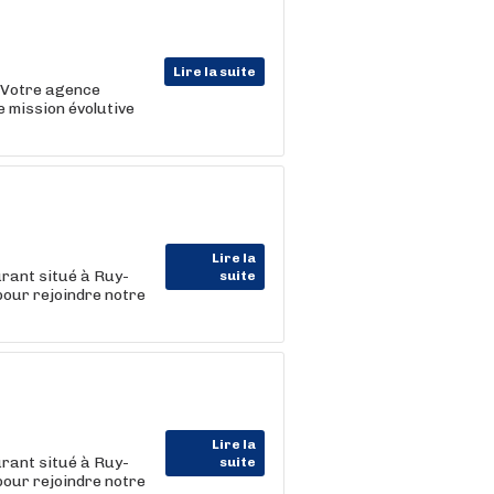
Lire la suite
. Votre agence
 mission évolutive
Lire la
ant situé à Ruy-
suite
pour rejoindre notre
Lire la
ant situé à Ruy-
suite
pour rejoindre notre