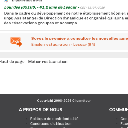
Emploi France Travail
Lourdes (65100) - 41,2 kms de Lescar -
CDI -
31/07/2026
Dans le cadre du développement de notre établissement hôtelier
un(e) Assistant(e) de Direction dynamique et organisé qui aura e
des réservations groupes et accompa...
Soyez le premier à consulter les nouvelles ann
Emploi restauration - Lescar (64)
Haut de page - Métier restauration
Copyright 2008-2026 Clicandtour
A PROPOS DE NOUS
COMMUN
Politique de confidentialité
Cen
Conditions d'utilisation
Fac