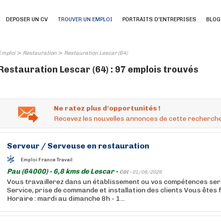
DEPOSER UN CV
TROUVER UN EMPLOI
PORTRAITS D'ENTREPRISES
BLOG
>
>
Emploi
Restauration
Restauration Lescar (64)
Restauration Lescar (64) : 97 emplois trouvés
Ne ratez plus d'opportunités !
Recevez les nouvelles annonces de cette recherche
Serveur / Serveuse en
restauration
Emploi France Travail
Pau (64000) - 6,8 kms de Lescar -
CDI -
01/08/2026
Vous travaillerez dans un établissement ou vos compétences ser
Service, prise de commande et installation des clients Vous êtes 
Horaire : mardi au dimanche 8h - 1...