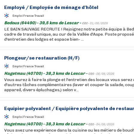
Employé / Employée de ménage d'hôtel
Emploi France Travail
Bedous (64490) - 39,5 kms de Lescar -
CDI -
01/08/2026
LE BAIN SAUVAGE RECRUTE ! Rejoignez notre petite équipe à Be
cadre de travail unique, au cur de la Vallée d'Aspe. Poste propos
d'entretien des lodges et espace bien- ...
Plongeur/se
restauration
(H/F)
Emploi France Travail
Hagetmau (40700) - 38,3 kms de Lescar -
CDI -
06/08/2026
Vous aurez à faire la plonge et l'entretien des locaux vous serez
d'autres tâches complémentaires (laver et couper la salade, coup
appareil, divers épluchages,) selon v...
Equipier polyvalent / Equipière polyvalente de
restau
Emploi France Travail
Hagetmau (40700) - 38,3 kms de Lescar -
CDI -
04/08/2026
Vous avez une expérience dans la cuisine ou les métiers de bouc