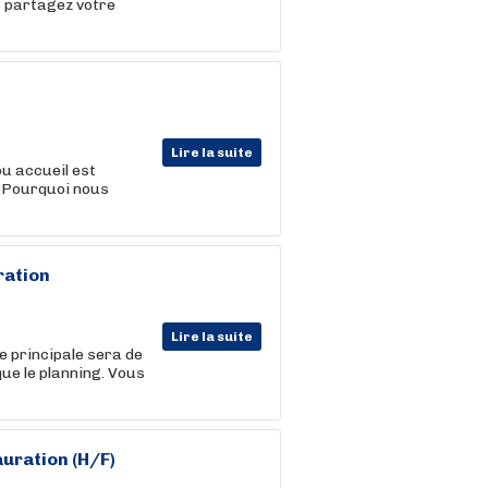
t partagez votre
Lire la suite
u accueil est
. Pourquoi nous
ration
Lire la suite
e principale sera de
ue le planning. Vous
auration
(H/F)