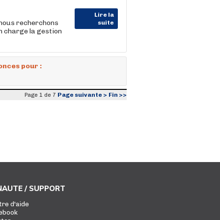
Lire la
, nous recherchons
suite
n charge la gestion
onces pour :
Page suivante >
Fin >>
Page 1 de 7
AUTE / SUPPORT
tre d'aide
ebook