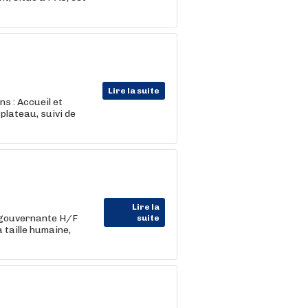
Lire la suite
ns : Accueil et
plateau, suivi de
Lire la
/gouvernante H/F
suite
 taille humaine,