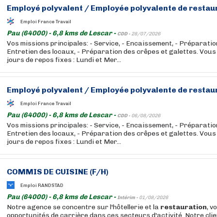
Employé polyvalent / Employée polyvalente de
restau
Emploi France Travail
Pau (64000) - 6,8 kms de Lescar -
CDD -
28/07/2026
Vos missions principales: - Service, - Encaissement, - Préparatio
Entretien des locaux, - Préparation des crêpes et galettes. Vous
jours de repos fixes : Lundi et Mer...
Employé polyvalent / Employée polyvalente de
restau
Emploi France Travail
Pau (64000) - 6,8 kms de Lescar -
CDD -
06/08/2026
Vos missions principales: - Service, - Encaissement, - Préparatio
Entretien des locaux, - Préparation des crêpes et galettes. Vous
jours de repos fixes : Lundi et Mer...
COMMIS DE CUISINE (F/H)
Emploi RANDSTAD
Pau (64000) - 6,8 kms de Lescar -
Intérim -
01/08/2026
Notre agence se concentre sur l'hôtellerie et la
restauration
, v
opportunités de carrière dans ces secteurs d'activité. Notre clie