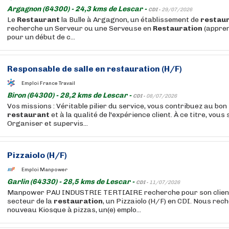
Argagnon (64300) - 24,3 kms de Lescar -
CDI -
29/07/2026
Le
Restaurant
la Bulle à Argagnon, un établissement de
restaur
recherche un Serveur ou une Serveuse en
Restauration
(appren
pour un début de c...
Responsable de salle en
restauration
(H/F)
Emploi France Travail
Biron (64300) - 28,2 kms de Lescar -
CDI -
08/07/2026
Vos missions : Véritable pilier du service, vous contribuez au bo
restaurant
et à la qualité de l'expérience client. À ce titre, vous
Organiser et supervis...
Pizzaiolo (H/F)
Emploi Manpower
Garlin (64330) - 28,5 kms de Lescar -
CDI -
11/07/2026
Manpower PAU INDUSTRIE TERTIAIRE recherche pour son client
secteur de la
restauration
, un Pizzaiolo (H/F) en CDI. Nous re
nouveau Kiosque à pizzas, un(e) emplo...