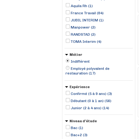
Aquila Rh (1)
France Travail (84)
JUBIL INTERIM (1)
Manpower (2)
RANDSTAD (2)
TOMA Interim (4)
Métier
Indifférent
Employé polyvalent de
restauration (17)
Expérience
Confirmé (5 à 9 ans) (3)
Débutant (0 à 1 an) (56)
Junior (2 à 4 ans) (14)
Niveau d'étude
Bac (1)
Bac+2 (3)