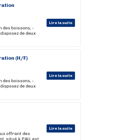
ration
Lire la suite
n des boissons, -
 disposez de deux
ration
(H/F)
Lire la suite
n des boissons, -
 disposez de deux
Lire la suite
ous offrant des
nt, situé à PAU, est