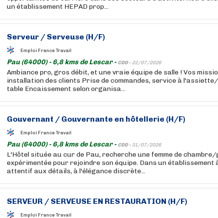
un établissement HEPAD prop...
Serveur / Serveuse (H/F)
Emploi France Travail
Pau (64000) - 6,8 kms de Lescar -
CDD -
22/07/2026
Ambiance pro, gros débit, et une vraie équipe de salle ! Vos missio
installation des clients Prise de commandes, service à l'assiette/
table Encaissement selon organisa...
Gouvernant / Gouvernante en hôtellerie (H/F)
Emploi France Travail
Pau (64000) - 6,8 kms de Lescar -
CDD -
31/07/2026
L'Hôtel située au cur de Pau, recherche une femme de chambre
expérimentée pour rejoindre son équipe. Dans un établissement à
attentif aux détails, à l'élégance discrète...
SERVEUR / SERVEUSE EN
RESTAURATION
(H/F)
Emploi France Travail