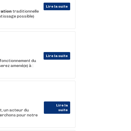
Lire la suite
ation
traditionnelle
tissage possible)
Lire la suite
n fonctionnement du
 serez amené(e) à :
Lire la
, un acteur du
suite
cherchons pour notre