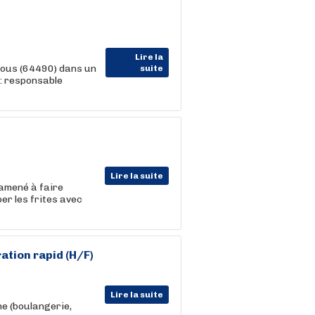
Lire la
dous (64490) dans un
suite
é: responsable
Lire la suite
 amené à faire
er les frites avec
ration
rapid (H/F)
Lire la suite
he (boulangerie,