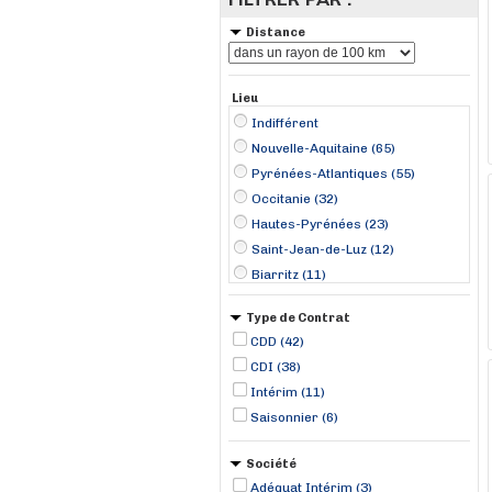
Distance
Lieu
Indifférent
Nouvelle-Aquitaine (65)
Pyrénées-Atlantiques (55)
Occitanie (32)
Hautes-Pyrénées (23)
Saint-Jean-de-Luz (12)
Biarritz (11)
Lourdes (11)
Type de Contrat
Anglet (6)
CDD (42)
Pau (6)
CDI (38)
Bidart (5)
Intérim (11)
Auch (4)
Saisonnier (6)
Bayonne (4)
Bagnères-de-Bigorre (3)
Société
Aire-sur-l'Adour (2)
Adéquat Intérim (3)