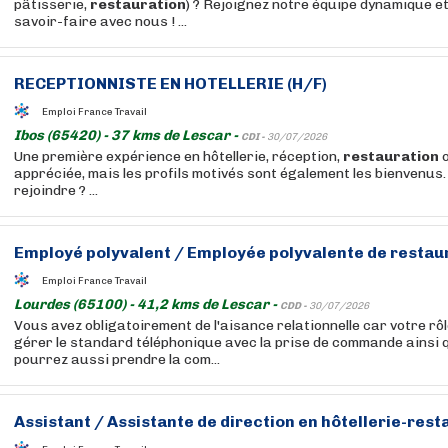
pâtisserie,
restauration
) ? Rejoignez notre équipe dynamique e
savoir-faire avec nous ! ...
RECEPTIONNISTE EN HOTELLERIE (H/F)
Emploi France Travail
Ibos (65420) - 37 kms de Lescar -
CDI -
30/07/2026
Une première expérience en hôtellerie, réception,
restauration
o
appréciée, mais les profils motivés sont également les bienvenus
rejoindre ? ...
Employé polyvalent / Employée polyvalente de
restau
Emploi France Travail
Lourdes (65100) - 41,2 kms de Lescar -
CDD -
30/07/2026
Vous avez obligatoirement de l'aisance relationnelle car votre rôl
gérer le standard téléphonique avec la prise de commande ainsi q
pourrez aussi prendre la com...
Assistant / Assistante de direction en hôtellerie-
rest