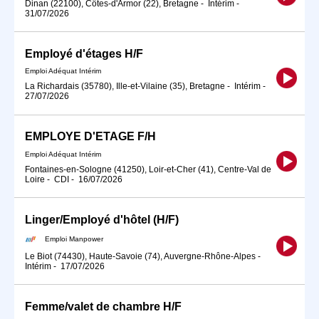
Dinan (22100), Côtes-d'Armor (22), Bretagne
-
Intérim
-
31/07/2026
Employé d'étages H/F
Emploi Adéquat Intérim
La Richardais (35780), Ille-et-Vilaine (35), Bretagne
-
Intérim
-
27/07/2026
EMPLOYE D'ETAGE F/H
Emploi Adéquat Intérim
Fontaines-en-Sologne (41250), Loir-et-Cher (41), Centre-Val de
Loire
-
CDI
-
16/07/2026
Linger/Employé d'hôtel (H/F)
Emploi Manpower
Le Biot (74430), Haute-Savoie (74), Auvergne-Rhône-Alpes
-
Intérim
-
17/07/2026
Femme/valet de chambre H/F