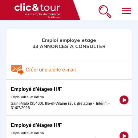
menu
Emploi employe etage
33 ANNONCES A CONSULTER
Créer une alerte e-mail
Employé d'étages H/F
Emploi Adéquat Intérim
Saint-Malo (35400), Ille-et-Vilaine (35), Bretagne
-
Intérim
-
31/07/2026
Employé d'étages H/F
Emploi Adéquat Intérim