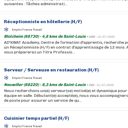
suivantes : Tâches administrati...
Réceptionniste en hôtellerie (H/F)
Emploi France Travail
Blotzheim (68730) - 4,8 kms de Saint-Louis -
CDD -
15/07/2026
AD'KWAT Academy, Centre de formation d'apprentis, recherche p
un Réceptionniste (H/F) en contrat d'apprentissage de 12 mois. A
vous préparerez un Titre Professio...
Serveur / Serveuse en
restauration
(H/F)
Emploi France Travail
Neuwiller (68220) - 8,3 kms de Saint-Louis -
CDI -
31/07/2026
Nous recherchons un(e) serveur(se) motivé(e) et dynamique pour 
équipe en salle. Débutant(e) accepté(e), nous vous accompagner
de poste pour assurer un service de qu...
Cuisinier temps partiel (H/F)
Emploi France Travail