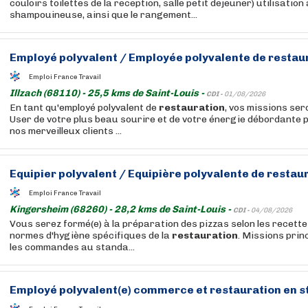
couloirs toilettes de la reception, salle petit dejeuner) utilisation
shampouineuse, ainsi que le rangement...
Employé polyvalent / Employée polyvalente de
restau
Emploi France Travail
Illzach (68110) - 25,5 kms de Saint-Louis -
CDI -
01/08/2026
En tant qu'employé polyvalent de
restauration
, vos missions sero
User de votre plus beau sourire et de votre énergie débordante 
nos merveilleux clients ...
Equipier polyvalent / Equipière polyvalente de
restau
Emploi France Travail
Kingersheim (68260) - 28,2 kms de Saint-Louis -
CDI -
04/08/2026
Vous serez formé(e) à la préparation des pizzas selon les recettes
normes d'hygiène spécifiques de la
restauration
. Missions prin
les commandes au standa...
Employé polyvalent(e) commerce et
restauration
en s