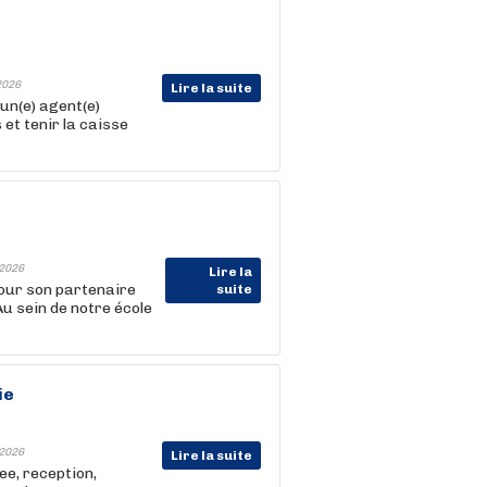
2026
Lire la suite
un(e) agent(e)
s et tenir la caisse
2026
Lire la
our son partenaire
suite
u sein de notre école
ie
2026
Lire la suite
ee, reception,