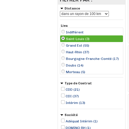
Distance
Lieu
Indifférent
Saint-Louis (3)
Grand Est (55)
Haut-Rhin (37)
Bourgogne-Franche-Comté (17)
Doubs (14)
Morteau (5)
Colmar (4)
Type de Contrat
Mulhouse (4)
CDD (21)
Jungholtz (3)
CDI (37)
Remiremont (3)
Intérim (13)
Gueberschwihr (2)
Guebwiller (2)
Société
Joncherey (2)
Adéquat Intérim (1)
Kaysersberg (2)
DOMINO RH (1)