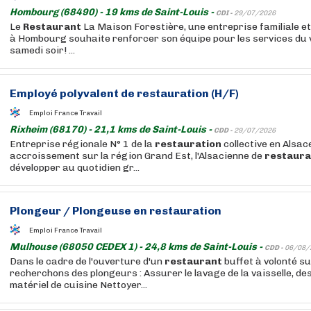
Hombourg (68490) - 19 kms de Saint-Louis -
CDI -
29/07/2026
Le
Restaurant
La Maison Forestière, une entreprise familiale e
à Hombourg souhaite renforcer son équipe pour les services du 
samedi soir! ...
Employé polyvalent de
restauration
(H/F)
Emploi France Travail
Rixheim (68170) - 21,1 kms de Saint-Louis -
CDD -
29/07/2026
Entreprise régionale N° 1 de la
restauration
collective en Alsace
accroissement sur la région Grand Est, l'Alsacienne de
restaura
développer au quotidien gr...
Plongeur / Plongeuse en
restauration
Emploi France Travail
Mulhouse (68050 CEDEX 1) - 24,8 kms de Saint-Louis -
CDD -
06/08/
Dans le cadre de l'ouverture d'un
restaurant
buffet à volonté s
recherchons des plongeurs : Assurer le lavage de la vaisselle, de
matériel de cuisine Nettoyer...