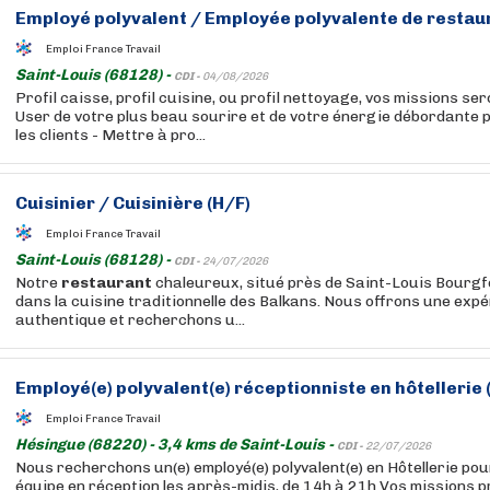
Employé polyvalent / Employée polyvalente de
restau
Emploi France Travail
Saint-Louis (68128) -
CDI -
04/08/2026
Profil caisse, profil cuisine, ou profil nettoyage, vos missions ser
User de votre plus beau sourire et de votre énergie débordante 
les clients - Mettre à pro...
Cuisinier / Cuisinière (H/F)
Emploi France Travail
Saint-Louis (68128) -
CDI -
24/07/2026
Notre
restaurant
chaleureux, situé près de Saint-Louis Bourgfe
dans la cuisine traditionnelle des Balkans. Nous offrons une expé
authentique et recherchons u...
Employé(e) polyvalent(e) réceptionniste en hôtellerie 
Emploi France Travail
Hésingue (68220) - 3,4 kms de Saint-Louis -
CDI -
22/07/2026
Nous recherchons un(e) employé(e) polyvalent(e) en Hôtellerie pou
équipe en réception les après-midis, de 14h à 21h Vos missions p