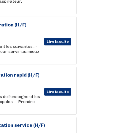
 aspirateur,
ration
(H/F)
Lire la suite
nt les suivantes : -
pour servir au mieux
ration
rapid (H/F)
Lire la suite
 de l'enseigne et les
cipales : - Prendre
tation service (H/F)