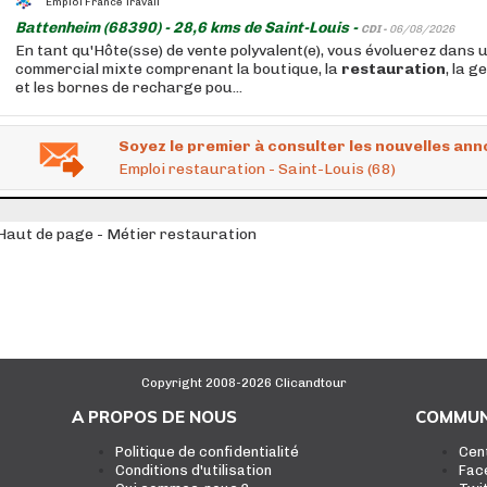
Emploi France Travail
Battenheim (68390) - 28,6 kms de Saint-Louis -
CDI -
06/08/2026
En tant qu'Hôte(sse) de vente polyvalent(e), vous évoluerez dans
commercial mixte comprenant la boutique, la
restauration
, la 
et les bornes de recharge pou...
Soyez le premier à consulter les nouvelles ann
Emploi restauration - Saint-Louis (68)
Haut de page - Métier restauration
Copyright 2008-2026 Clicandtour
A PROPOS DE NOUS
COMMUN
Politique de confidentialité
Cen
Conditions d'utilisation
Fac