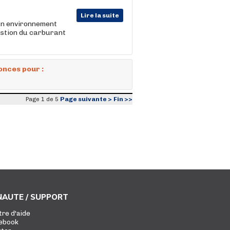
Lire la suite
 un environnement
gestion du carburant
onces pour :
Page suivante >
Fin >>
Page 1 de 5
AUTE / SUPPORT
tre d'aide
ebook