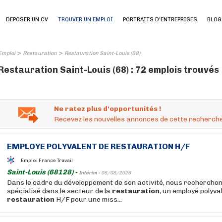
DEPOSER UN CV
TROUVER UN EMPLOI
PORTRAITS D'ENTREPRISES
BLOG
>
>
Emploi
Restauration
Restauration Saint-Louis (68)
Restauration Saint-Louis (68) : 72 emplois trouvés
Ne ratez plus d'opportunités !
Recevez les nouvelles annonces de cette recherche
EMPLOYE POLYVALENT DE
RESTAURATION
H/F
Emploi France Travail
Saint-Louis (68128) -
Intérim -
06/08/2026
Dans le cadre du développement de son activité, nous recherchons
spécialisé dans le secteur de la
restauration
, un employé polyva
restauration
H/F pour une miss...