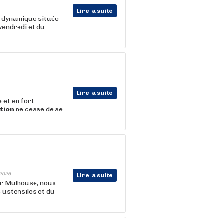
Lire la suite
t dynamique située
vendredi et du
Lire la suite
 et en fort
tion
ne cesse de se
2026
Lire la suite
ur Mulhouse, nous
s ustensiles et du