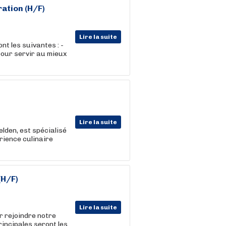
ration
(H/F)
Lire la suite
ont les suivantes : -
pour servir au mieux
Lire la suite
lden, est spécialisé
rience culinaire
(H/F)
Lire la suite
r rejoindre notre
rincipales seront les