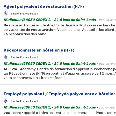
Agent polyvalent de
restauration
(H/F)
Emploi France Travail
Mulhouse (68050 CEDEX 1) - 24,8 kms de Saint-Louis -
CDI -
06/08/
Restaurant
situé au Centre Porte Jeune à Mulhouse recherche 
polyvalent(e) de
restauration
. Vos missions : Accueillir les client
La préparation des sand...
Réceptionniste en hôtellerie (H/F)
Emploi France Travail
Mulhouse (68050 CEDEX 1) - 24,8 kms de Saint-Louis -
CDD -
15/07/
AD'KWAT Academy, Centre de formation d'apprentis, recherche p
un Réceptionniste (H/F) en contrat d'apprentissage de 12 mois. A
vous préparerez un Titre Professio...
Employé polyvalent / Employée polyvalente d'hôteller
Emploi France Travail
Mulhouse (68050 CEDEX 1) - 24,8 kms de Saint-Louis -
CDD -
04/08/
Vous serez appelé a faire l'entretien des communs de l'hotel (entr