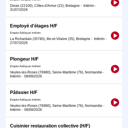
Dinan (22100), Côtes-d'Armor (22), Bretagne
-
Intérim
-
31/07/2026
Employé d'étages H/F
Emploi Adéquat Intérim
La Richardais (35780), Ille-et-Vilaine (35), Bretagne
-
Intérim
-
27/07/2026
Plongeur H/F
Emploi Adéquat Intérim
Veules-les-Roses (76980), Seine-Maritime (76), Normandie
-
Intérim
-
08/08/2026
Pâtissier H/F
Emploi Adéquat Intérim
Veules-les-Roses (76980), Seine-Maritime (76), Normandie
-
Intérim
-
08/08/2026
Cuisinier restauration collective (H/F)