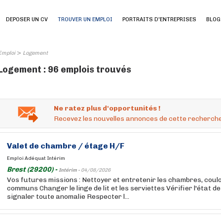
DEPOSER UN CV
TROUVER UN EMPLOI
PORTRAITS D'ENTREPRISES
BLOG
>
Emploi
Logement
Logement : 96 emplois trouvés
Ne ratez plus d'opportunités !
Recevez les nouvelles annonces de cette recherche
Valet de chambre / étage H/F
Emploi Adéquat Intérim
Brest (29200) -
Intérim -
04/08/2026
Vos futures missions : Nettoyer et entretenir les chambres, coul
communs Changer le linge de lit et les serviettes Vérifier l'état 
signaler toute anomalie Respecter l...