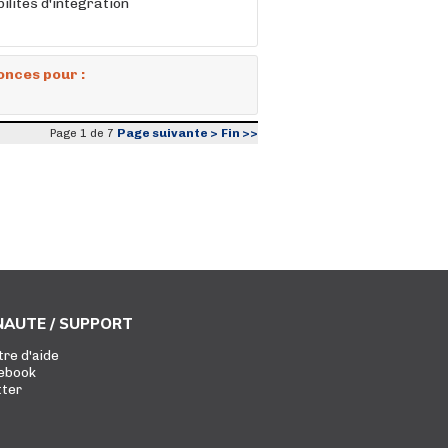
lités d'intégration
onces pour :
Page suivante >
Fin >>
Page 1 de 7
AUTE / SUPPORT
tre d'aide
ebook
tter