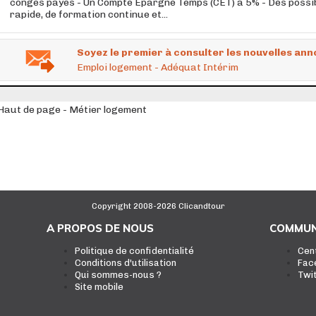
congés payés - Un Compte Épargne Temps (CET) à 5% - Des possibi
rapide, de formation continue et...
Soyez le premier à consulter les nouvelles ann
Emploi logement - Adéquat Intérim
Haut de page - Métier logement
Copyright 2008-2026 Clicandtour
A PROPOS DE NOUS
COMMUN
Politique de confidentialité
Cen
Conditions d'utilisation
Fac
Qui sommes-nous ?
Twi
Site mobile