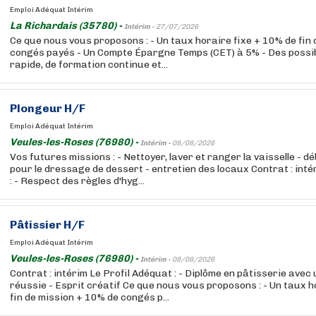
Emploi Adéquat Intérim
La Richardais (35780) -
Intérim -
27/07/2026
Ce que nous vous proposons : - Un taux horaire fixe + 10% de fin
congés payés - Un Compte Épargne Temps (CET) à 5% - Des possibi
rapide, de formation continue et...
Plongeur H/F
Emploi Adéquat Intérim
Veules-les-Roses (76980) -
Intérim -
08/08/2026
Vos futures missions : - Nettoyer, laver et ranger la vaisselle - d
pour le dressage de dessert - entretien des locaux Contrat : inté
: - Respect des règles d'hyg...
Pâtissier H/F
Emploi Adéquat Intérim
Veules-les-Roses (76980) -
Intérim -
08/08/2026
Contrat : intérim Le Profil Adéquat : - Diplôme en pâtisserie ave
réussie - Esprit créatif Ce que nous vous proposons : - Un taux h
fin de mission + 10% de congés p...