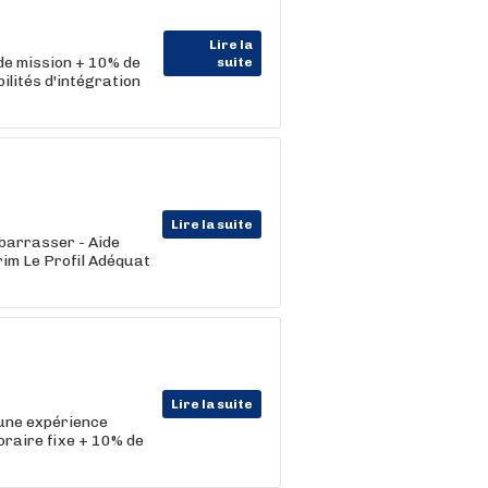
Lire la
 de mission + 10% de
suite
lités d'intégration
Lire la suite
ébarrasser - Aide
rim Le Profil Adéquat
Lire la suite
c une expérience
oraire fixe + 10% de