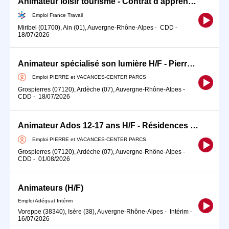
Animateur loisir tourisme - Contrat d'apprentissage (H/F)
Emploi France Travail
Miribel (01700), Ain (01), Auvergne-Rhône-Alpes
-
CDD
-
18/07/2026
Animateur spécialisé son lumière H/F - Pierre Vacances Le Rouret
Emploi PIERRE et VACANCES-CENTER PARCS
Grospierres (07120), Ardèche (07), Auvergne-Rhône-Alpes
-
CDD
-
18/07/2026
Animateur Ados 12-17 ans H/F - Résidences de Tourisme Pierre Vacances
Emploi PIERRE et VACANCES-CENTER PARCS
Grospierres (07120), Ardèche (07), Auvergne-Rhône-Alpes
-
CDD
-
01/08/2026
Animateurs (H/F)
Emploi Adéquat Intérim
Voreppe (38340), Isère (38), Auvergne-Rhône-Alpes
-
Intérim
-
16/07/2026