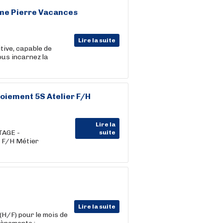
sme Pierre Vacances
Lire la suite
itive, capable de
ous incarnez la
loiement 5S Atelier F/H
Lire la
TAGE -
suite
r F/H Métier
Lire la suite
(H/F) pour le mois de