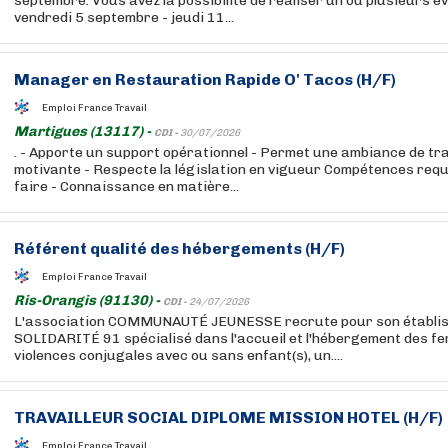
septembre. Vous avez la possibilité de réaliser un ou plusieurs é
vendredi 5 septembre - jeudi 11...
Manager en Restauration Rapide O' Tacos (H/F)
Emploi France Travail
Martigues (13117) -
CDI -
30/07/2026
. - Apporte un support opérationnel - Permet une ambiance de tra
motivante - Respecte la législation en vigueur Compétences requi
faire - Connaissance en matière...
Référent qualité des hébergements (H/F)
Emploi France Travail
Ris-Orangis (91130) -
CDI -
24/07/2026
L'association COMMUNAUTÉ JEUNESSE recrute pour son établ
SOLIDARITÉ 91 spécialisé dans l'accueil et l'hébergement des f
violences conjugales avec ou sans enfant(s), un....
TRAVAILLEUR SOCIAL DIPLOME MISSION HOTEL (H/F)
Emploi France Travail