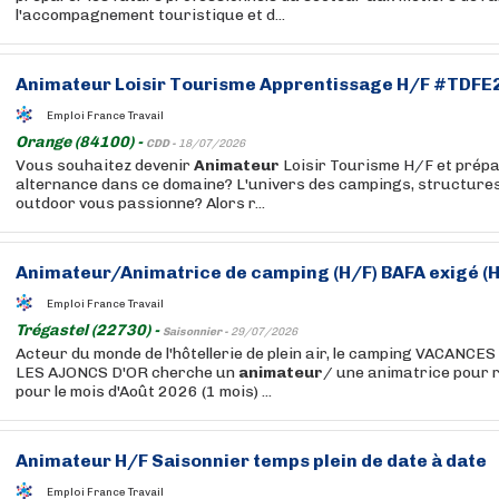
l'accompagnement touristique et d...
Animateur
Loisir Tourisme Apprentissage H/F #TDFE
Emploi France Travail
Orange (84100) -
CDD -
18/07/2026
Vous souhaitez devenir
Animateur
Loisir Tourisme H/F et prépa
alternance dans ce domaine? L'univers des campings, structures 
outdoor vous passionne? Alors r...
Animateur
/Animatrice de camping (H/F) BAFA exigé (
Emploi France Travail
Trégastel (22730) -
Saisonnier -
29/07/2026
Acteur du monde de l'hôtellerie de plein air, le camping VACAN
LES AJONCS D'OR cherche un
animateur
/ une animatrice pour 
pour le mois d'Août 2026 (1 mois) ...
Animateur
H/F Saisonnier temps plein de date à date
Emploi France Travail