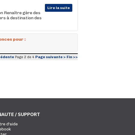
Lire la suite
ion Renaître gère des
ers à destination des
onces pour :
cédente
Page suivante >
Fin >>
Page 2 de 4
AUTE / SUPPORT
tre d'aide
ebook
tter