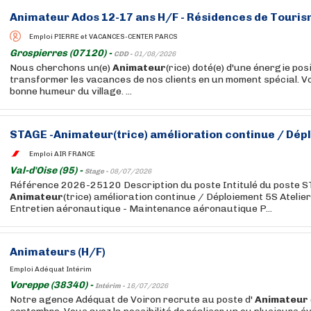
Animateur
Ados 12-17 ans H/F - Résidences de Touri
Emploi PIERRE et VACANCES-CENTER PARCS
Grospierres (07120) -
CDD -
01/08/2026
Nous cherchons un(e)
Animateur
(rice) doté(e) d'une énergie pos
transformer les vacances de nos clients en un moment spécial. V
bonne humeur du village. ...
STAGE -
Animateur
(trice) amélioration continue / Dép
Emploi AIR FRANCE
Val-d'Oise (95) -
Stage -
08/07/2026
Référence 2026-25120 Description du poste Intitulé du poste S
Animateur
(trice) amélioration continue / Déploiement 5S Atelie
Entretien aéronautique - Maintenance aéronautique P...
Animateurs (H/F)
Emploi Adéquat Intérim
Voreppe (38340) -
Intérim -
16/07/2026
Notre agence Adéquat de Voiron recrute au poste d'
Animateur