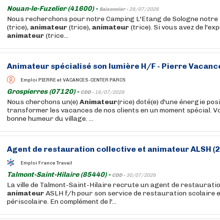
Nouan-le-Fuzelier (41600) -
Saisonnier -
28/07/2026
Nous recherchons pour notre Camping L'Etang de Sologne notre
(trice),
animateur
(trice),
animateur
(trice). Si vous avez de l'ex
animateur
(trice...
Animateur
spécialisé son lumière H/F - Pierre Vacanc
Emploi PIERRE et VACANCES-CENTER PARCS
Grospierres (07120) -
CDD -
18/07/2026
Nous cherchons un(e)
Animateur
(rice) doté(e) d'une énergie pos
transformer les vacances de nos clients en un moment spécial. V
bonne humeur du village. ...
Agent de restauration collective et
animateur
ALSH (2
Emploi France Travail
Talmont-Saint-Hilaire (85440) -
CDD -
30/07/2026
La ville de Talmont-Saint-Hilaire recrute un agent de restauration
animateur
ASLH f/h pour son service de restauration scolaire et
périscolaire. En complément de l'...