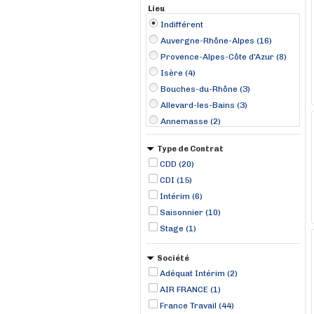
Lieu
Indifférent
Auvergne-Rhône-Alpes (16)
Provence-Alpes-Côte d'Azur (8)
Isère (4)
Bouches-du-Rhône (3)
Allevard-les-Bains (3)
Annemasse (2)
Clermont-Ferrand (2)
Type de Contrat
Digoin (2)
CDD (20)
Grospierres (2)
CDI (15)
Nouan-le-Fuzelier (2)
Intérim (6)
Aix-en-Provence (1)
Saisonnier (10)
Brest (1)
Stage (1)
Briançon (1)
Bruay-la-Buissière (1)
Société
Adéquat Intérim (2)
AIR FRANCE (1)
France Travail (44)