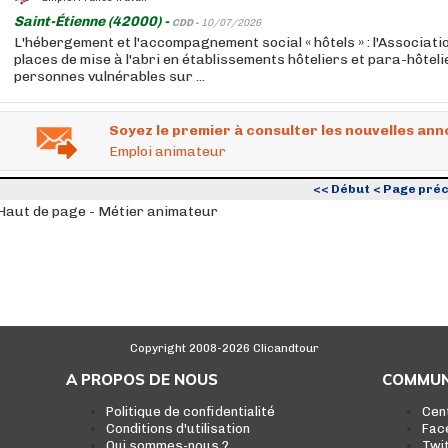
Saint-Étienne (42000) -
CDD -
10/07/2026
L'hébergement et l'accompagnement social « hôtels » : l'Associat
places de mise à l'abri en établissements hôteliers et para-hôteli
personnes vulnérables sur ...
Soyez le premier à consulter les nouvelles ann
Emploi animateur
<< Début
< Page pré
Haut de page - Métier animateur
Copyright 2008-2026 Clicandtour
A PROPOS DE NOUS
COMMUN
Politique de confidentialité
Cen
Conditions d'utilisation
Fac
Qui sommes-nous ?
Twi