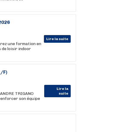
2026
Lire la suite
rez une formation en
de loisir indoor
H/F)
Lire la
CES ANDRE TRIGANO
suite
renforcer son équipe