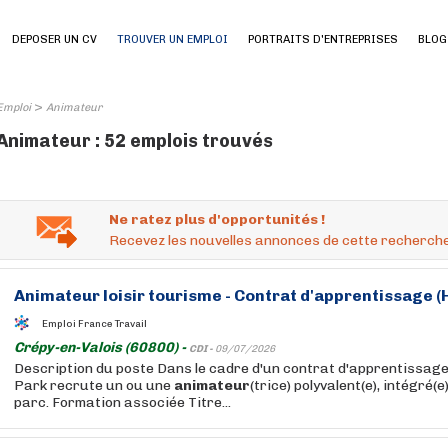
DEPOSER UN CV
TROUVER UN EMPLOI
PORTRAITS D'ENTREPRISES
BLOG
>
Emploi
Animateur
Animateur : 52 emplois trouvés
Ne ratez plus d'opportunités !
Recevez les nouvelles annonces de cette recherche
Animateur
loisir tourisme - Contrat d'apprentissage (
Emploi France Travail
Crépy-en-Valois (60800) -
CDI -
09/07/2026
Description du poste Dans le cadre d'un contrat d'apprentissage
Park recrute un ou une
animateur
(trice) polyvalent(e), intégré(
parc. Formation associée Titre...