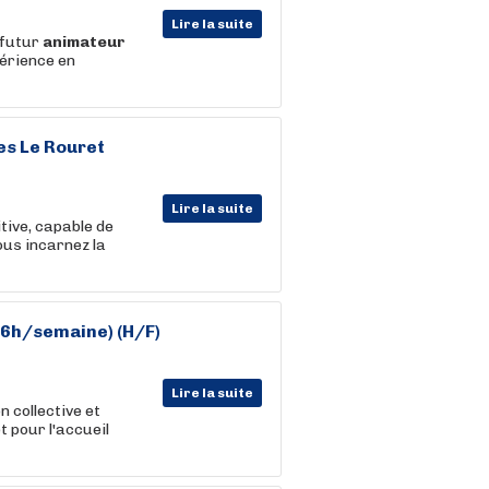
Lire la suite
 futur
animateur
périence en
es Le Rouret
Lire la suite
itive, capable de
ous incarnez la
6h/semaine) (H/F)
Lire la suite
 collective et
 pour l'accueil