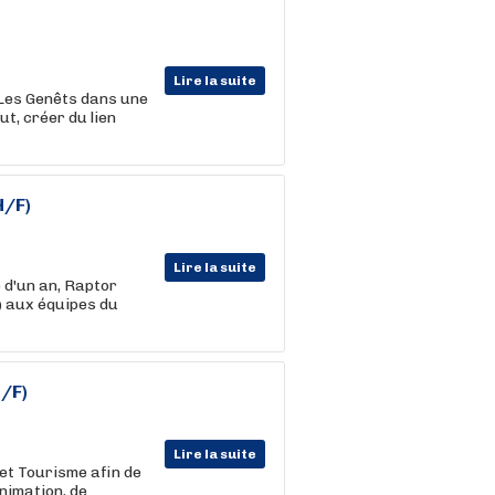
Lire la suite
Les Genêts dans une
t, créer du lien
H/F)
Lire la suite
 d'un an, Raptor
e) aux équipes du
H/F)
Lire la suite
r et Tourisme afin de
nimation, de