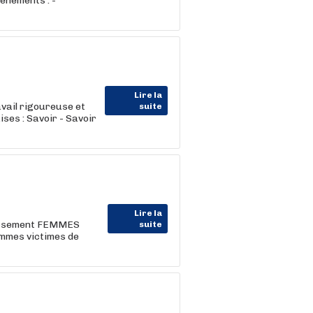
vènements : -
Lire la
vail rigoureuse et
suite
ses : Savoir - Savoir
Lire la
issement FEMMES
suite
emmes victimes de