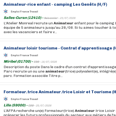
Animateur
-rice enfant - camping Les Genêts (H/F)
Emploi France Travail
Salles-Curan (12410) -
Saisonnier -
23/07/2026
L'Atelier Monreal recrute un
Animateur
enfant pour le camping 
équipe de 5 animateurs jusqu'au 28/08. Si tu aimes toucher à tou
avec les vacanciers et faire v...
Animateur
loisir tourisme - Contrat d'apprentissage (
Emploi France Travail
Miribel (01700) -
CDD -
18/07/2026
Description du poste Dans le cadre d'un contrat d'apprentissage
Parc recrute un ou une
animateur
(trice) polyvalent(e), intégré(
parc. Formation associée Titre p...
Formateur.trice
Animateur
.trice Loisir et Tourisme (
Emploi France Travail
Lille (59000) -
CDD -
25/07/2026
L'AFPA recherche un(e) Formateur(trice)
Animateur
.trice Loisi
préparer les futurs professionnels du secteur aux métiers de l'a