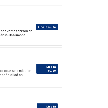
Lire la suite
 est votre terrain de
à Hénin-Beaumont
Lire la
H] pour une mission
suite
t spécialisé en
Lire la