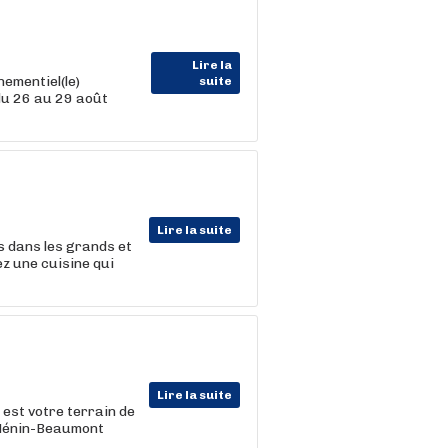
Lire la
ementiel(le)
suite
du 26 au 29 août
Lire la suite
ts dans les grands et
z une cuisine qui
Lire la suite
 est votre terrain de
à Hénin-Beaumont