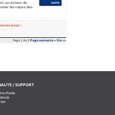
t, un acteur du
suite
isiner les repas des
onces pour :
Page suivante >
Fin >>
Page 1 de 3
AUTE / SUPPORT
tre d'aide
ebook
tter