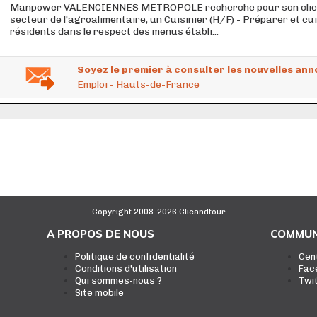
Manpower VALENCIENNES METROPOLE recherche pour son clien
secteur de l'agroalimentaire, un Cuisinier (H/F) - Préparer et cu
résidents dans le respect des menus établi...
Soyez le premier à consulter les nouvelles ann
Emploi - Hauts-de-France
Copyright 2008-2026 Clicandtour
A PROPOS DE NOUS
COMMUN
Politique de confidentialité
Cen
Conditions d'utilisation
Fac
Qui sommes-nous ?
Twi
Site mobile