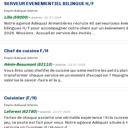
SERVEUR EVENEMENTIEL BILINGUE H/F
Emploi Adéquat Intérim
Lille (59000) -
Intérim -
30/07/2026
Notre agence Adéquat Armentières recrute 40 serveur(se)s évén
bilingues H/F pour accompagner notre client sur un évènement 
2026. Missions : Accueil et service des invités ...
Chef de cuisine F/H
Emploi Adéquat Intérim
Hénin-Beaumont (62110) -
Intérim -
23/07/2026
Vous êtes un(e) chef(fe) de cuisine qui aime mettre les petits pla
transformer chaque service en un moment d'exception ? Rejoigne
valorise le savoir-faire et la q...
Cuisinier (F/H)
Emploi Adéquat Intérim
Leforest (62790) -
Intérim -
23/07/2026
Faites de chaque assiette une véritable expérience ! Si la cuisine
jeu, ce poste est fait pour vous. Notre agence Adéquat située 
recrute un Cuisinier (F/H) pour d...