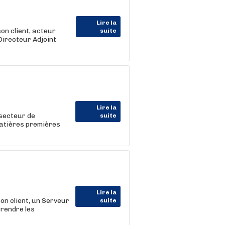
Lire la
n client, acteur
suite
Directeur Adjoint
Lire la
secteur de
suite
matières premières
Lire la
 client, un Serveur
suite
Prendre les