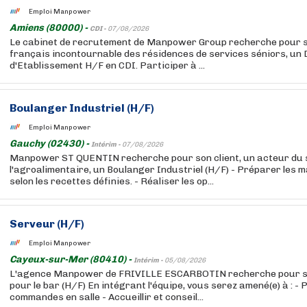
Emploi Manpower
Amiens (80000) -
CDI -
07/08/2026
Le cabinet de recrutement de Manpower Group recherche pour so
français incontournable des résidences de services séniors, un 
d'Etablissement H/F en CDI. Participer à ...
Boulanger Industriel (H/F)
Emploi Manpower
Gauchy (02430) -
Intérim -
07/08/2026
Manpower ST QUENTIN recherche pour son client, un acteur du 
l'agroalimentaire, un Boulanger Industriel (H/F) - Préparer les 
selon les recettes définies. - Réaliser les op...
Serveur (H/F)
Emploi Manpower
Cayeux-sur-Mer (80410) -
Intérim -
05/08/2026
L'agence Manpower de FRIVILLE ESCARBOTIN recherche pour son
pour le bar (H/F) En intégrant l'équipe, vous serez amené(e) à : - 
commandes en salle - Accueillir et conseil...