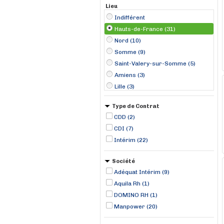
Lieu
Indifférent
Hauts-de-France (31)
Nord (10)
Somme (9)
Saint-Valery-sur-Somme (5)
Amiens (3)
Lille (3)
Château-Thierry (2)
Type de Contrat
Hénin-Beaumont (2)
CDD (2)
Roncq (2)
CDI (7)
Saint-Quentin (2)
Intérim (22)
Armentières (1)
Boulogne-sur-Mer (1)
Société
Breteuil (1)
Adéquat Intérim (9)
Aquila Rh (1)
DOMINO RH (1)
Manpower (20)