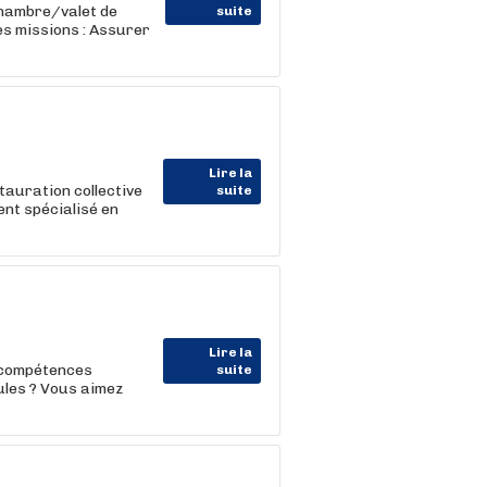
hambre/valet de
suite
es missions : Assurer
Lire la
tauration collective
suite
ent spécialisé en
Lire la
s compétences
suite
ules ? Vous aimez