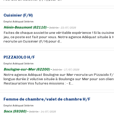
Cuisinier (F/H)
Emploi Adéquat Intérim
Hénin-Beaumont (62110) -
Intérim -
23/07/2026
Faites de chaque assiette une véritable expérience ! Si la cuisine
jeu, ce poste est fait pour vous. Notre agence Adéquat située 
recrute un Cuisinier (F/H) pour d...
PIZZAIOLO H/F
Emploi Adéquat Intérim
Boulogne-sur-Mer (62200) -
Intérim -
17/07/2026
Notre agence Adéquat Boulogne sur Mer recrute un Pizzaiolo F/
longue durée 2 volutive située à Boulonge sur Mer pour son clien
Restauration Vos futures missions : - E...
Femme de chambre/valet de chambre H/F
Emploi Adéquat Intérim
Socx (59380) -
Intérim -
14/07/2026