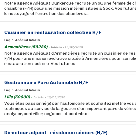
Notre agence Adéquat Dunkerque recrute un ou une femme de c
chambre (F/H) pour une mission intérim située à Socx. Vos futur
le nettoyage et l'entretien des chambres...
Cuisinier en restauration collective H/F
Emploi Adéquat Intérim
Armentières (59280) -
Intérim -
13/07/2026
Notre agence Adéquat d'Armentières recrute un cuisinier de res
F/H pour une mission évolutive située à Armentières pour son cli
restauration scolaire. Vos futures ...
Gestionnaire Parc Automobile H/F
Emploi Adéquat Intérim
Lille (59000) -
Intérim -
10/07/2026
Vous êtes passionné(e) par l'automobile et souhaitez mettre vo
techniques au service de la gestion d'un important parc de véhic
analyser, contrôler, négocier et contribue...
Directeur adjoint - résidence séniors (H/F)