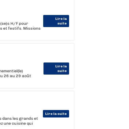
Lire la
r(se)s H/F pour
suite
 et festifs. Missions
Lire la
ementiel(le)
suite
du 26 au 29 août
Lire la suite
ts dans les grands et
z une cuisine qui