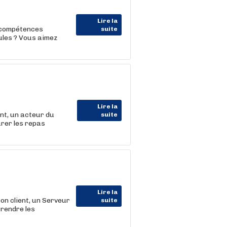
Lire la
s compétences
suite
ules ? Vous aimez
Lire la
t, un acteur du
suite
arer les repas
Lire la
 client, un Serveur
suite
Prendre les