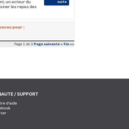
t, un acteur du
suite
isiner les repas des
onces pour :
Page suivante >
Fin >>
Page 1 de 3
AUTE / SUPPORT
tre d'aide
ebook
tter