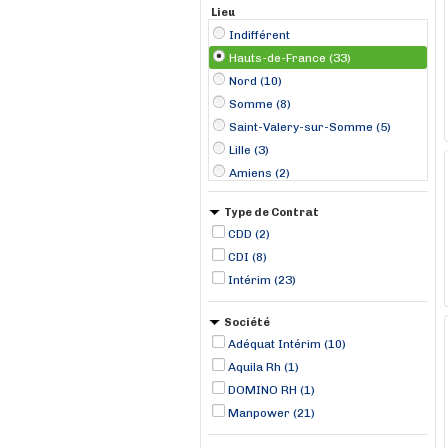
Lieu
Indifférent
Hauts-de-France (33)
Nord (10)
Somme (8)
Saint-Valery-sur-Somme (5)
Lille (3)
Amiens (2)
Château-Thierry (2)
Type de Contrat
Hénin-Beaumont (2)
CDD (2)
Roncq (2)
CDI (8)
Saint-Quentin (2)
Intérim (23)
Armentières (1)
Boulogne-sur-Mer (1)
Société
Breteuil (1)
Adéquat Intérim (10)
Aquila Rh (1)
DOMINO RH (1)
Manpower (21)