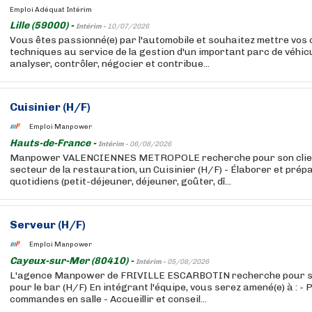
Emploi Adéquat Intérim
Lille (59000) -
Intérim -
10/07/2026
Vous êtes passionné(e) par l'automobile et souhaitez mettre vo
techniques au service de la gestion d'un important parc de véhic
analyser, contrôler, négocier et contribue...
Cuisinier (H/F)
Emploi Manpower
Hauts-de-France -
Intérim -
06/08/2026
Manpower VALENCIENNES METROPOLE recherche pour son clien
secteur de la restauration, un Cuisinier (H/F) - Élaborer et prép
quotidiens (petit-déjeuner, déjeuner, goûter, dî...
Serveur (H/F)
Emploi Manpower
Cayeux-sur-Mer (80410) -
Intérim -
05/08/2026
L'agence Manpower de FRIVILLE ESCARBOTIN recherche pour son
pour le bar (H/F) En intégrant l'équipe, vous serez amené(e) à : - 
commandes en salle - Accueillir et conseil...