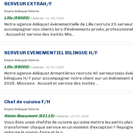
SERVEUR EXTRAH/F
Emploi Adéquat Intérim
Lille (59000) -
Intérim -
01/08/2026
Notre agence Adéquat évènementielle de Lille recrute 25 serveu
accompagner nos clients lors d'événements privés, professionnels
: Accueil et service des invités Mis...
SERVEUR EVENEMENTIEL BILINGUE H/F
Emploi Adéquat Intérim
Lille (59000) -
Intérim -
30/07/2026
Notre agence Adéquat Armentières recrute 40 serveur(se)s évén
bilingues H/F pour accompagner notre client sur un évènement 
2026. Missions : Accueil et service des invités ...
Chef de cuisine F/H
Emploi Adéquat Intérim
Hénin-Beaumont (62110) -
Intérim -
23/07/2026
Vous êtes un(e) chef(fe) de cuisine qui aime mettre les petits pla
transformer chaque service en un moment d'exception ? Rejoigne
valorise le savoir-faire et la q...