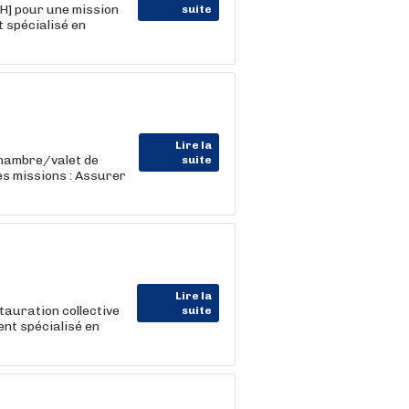
H] pour une mission
suite
t spécialisé en
Lire la
hambre/valet de
suite
es missions : Assurer
Lire la
tauration collective
suite
ent spécialisé en