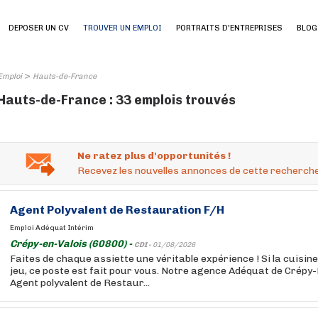
DEPOSER UN CV
TROUVER UN EMPLOI
PORTRAITS D'ENTREPRISES
BLOG
>
Emploi
Hauts-de-France
Hauts-de-France : 33 emplois trouvés
Ne ratez plus d'opportunités !
Recevez les nouvelles annonces de cette recherche
Agent Polyvalent de Restauration F/H
Emploi Adéquat Intérim
Crépy-en-Valois (60800) -
CDI -
01/08/2026
Faites de chaque assiette une véritable expérience ! Si la cuisine
jeu, ce poste est fait pour vous. Notre agence Adéquat de Crépy
Agent polyvalent de Restaur...