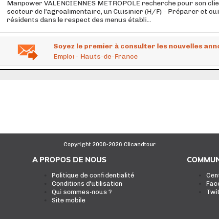
Manpower VALENCIENNES METROPOLE recherche pour son clien
secteur de l'agroalimentaire, un Cuisinier (H/F) - Préparer et cu
résidents dans le respect des menus établi...
Soyez le premier à consulter les nouvelles ann
Emploi - Hauts-de-France
Copyright 2008-2026 Clicandtour
A PROPOS DE NOUS
COMMUN
Politique de confidentialité
Cen
Conditions d'utilisation
Fac
Qui sommes-nous ?
Twi
Site mobile