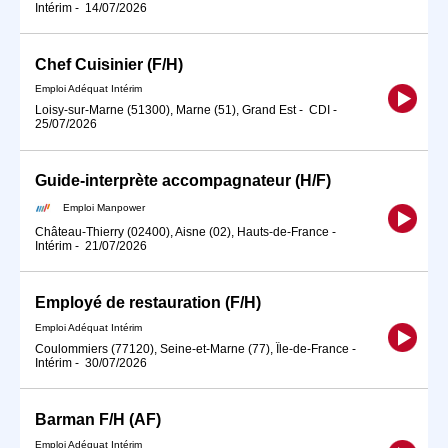
Intérim
-
14/07/2026
Chef Cuisinier (F/H)
Emploi Adéquat Intérim
Loisy-sur-Marne (51300), Marne (51), Grand Est
-
CDI
-
25/07/2026
Guide-interprète accompagnateur (H/F)
Emploi Manpower
Château-Thierry (02400), Aisne (02), Hauts-de-France
-
Intérim
-
21/07/2026
Employé de restauration (F/H)
Emploi Adéquat Intérim
Coulommiers (77120), Seine-et-Marne (77), Île-de-France
-
Intérim
-
30/07/2026
Barman F/H (AF)
Emploi Adéquat Intérim