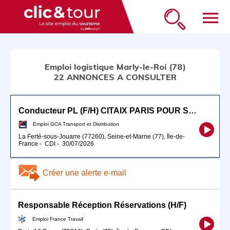
menu
Emploi logistique Marly-le-Roi (78)
22 ANNONCES A CONSULTER
Conducteur PL (F/H) CITAIX PARIS POUR SEPTEMBRE 2026
Emploi GCA Transport et Distribution
La Ferté-sous-Jouarre (77260), Seine-et-Marne (77), Île-de-
France
-
CDI
-
30/07/2026
Créer une alerte e-mail
Responsable Réception Réservations (H/F)
Emploi France Travail