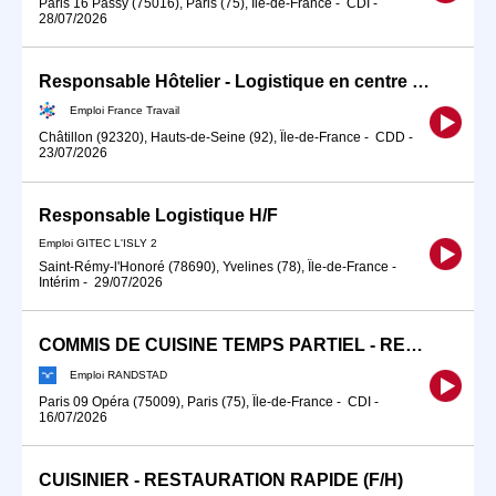
Paris 16 Passy (75016), Paris (75), Île-de-France
-
CDI
-
28/07/2026
Responsable Hôtelier - Logistique en centre maternel (H/F)
Emploi France Travail
Châtillon (92320), Hauts-de-Seine (92), Île-de-France
-
CDD
-
23/07/2026
Responsable Logistique H/F
Emploi GITEC L'ISLY 2
Saint-Rémy-l'Honoré (78690), Yvelines (78), Île-de-France
-
Intérim
-
29/07/2026
COMMIS DE CUISINE TEMPS PARTIEL - RESTAURATION RAPIDE (F/H)
Emploi RANDSTAD
Paris 09 Opéra (75009), Paris (75), Île-de-France
-
CDI
-
16/07/2026
CUISINIER - RESTAURATION RAPIDE (F/H)