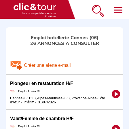
menu
Emploi hotellerie Cannes (06)
26 ANNONCES A CONSULTER
Créer une alerte e-mail
Plongeur en restauration H/F
Emploi Aquila Rh
Cannes (06150), Alpes-Maritimes (06), Provence-Alpes-Côte
d'Azur
-
Intérim
-
31/07/2026
Valet/Femme de chambre H/F
Emploi Aquila Rh