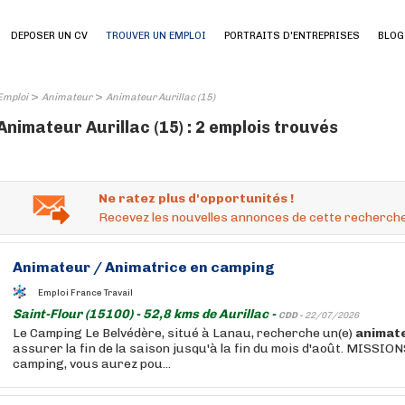
DEPOSER UN CV
TROUVER UN EMPLOI
PORTRAITS D'ENTREPRISES
BLOG
>
>
Emploi
Animateur
Animateur Aurillac (15)
Animateur Aurillac (15) : 2 emplois trouvés
Ne ratez plus d'opportunités !
Recevez les nouvelles annonces de cette recherche
Animateur
/ Animatrice en camping
Emploi France Travail
Saint-Flour (15100) - 52,8 kms de Aurillac -
CDD -
22/07/2026
Le Camping Le Belvédère, situé à Lanau, recherche un(e)
animat
assurer la fin de la saison jusqu'à la fin du mois d'août. MISSION
camping, vous aurez pou...