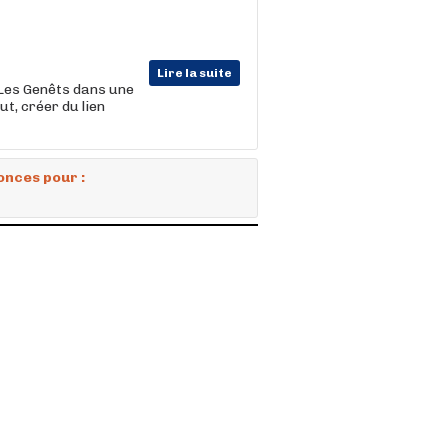
Lire la suite
Les Genêts dans une
t, créer du lien
onces pour :