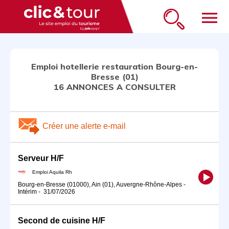
menu
Emploi hotellerie restauration Bourg-en-
Bresse (01)
16 ANNONCES A CONSULTER
Créer une alerte e-mail
Serveur H/F
Emploi Aquila Rh
Bourg-en-Bresse (01000), Ain (01), Auvergne-Rhône-Alpes
-
Intérim
-
31/07/2026
Second de cuisine H/F