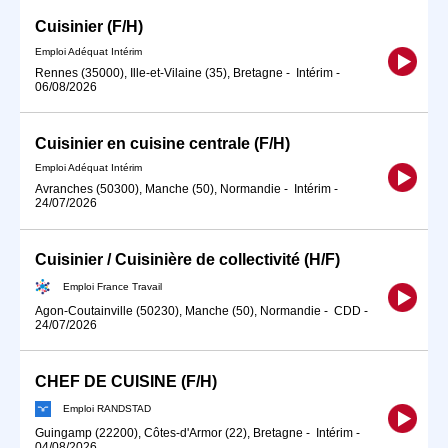
Cuisinier (F/H)
Emploi Adéquat Intérim
Rennes (35000), Ille-et-Vilaine (35), Bretagne
-
Intérim
-
06/08/2026
Cuisinier en cuisine centrale (F/H)
Emploi Adéquat Intérim
Avranches (50300), Manche (50), Normandie
-
Intérim
-
24/07/2026
Cuisinier / Cuisinière de collectivité (H/F)
Emploi France Travail
Agon-Coutainville (50230), Manche (50), Normandie
-
CDD
-
24/07/2026
CHEF DE CUISINE (F/H)
Emploi RANDSTAD
Guingamp (22200), Côtes-d'Armor (22), Bretagne
-
Intérim
-
04/08/2026