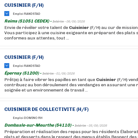
CUISINIER
(F/H)
Emploi RANDSTAD
Reims (51051 CEDEX) -
Intérim -
06/08/2026
Envie de révéler votre talent de
Cuisinier
(F/H) au cur de missio
Vous participez à une cuisine exigeante en préparant des plats 
conformes aux attentes, tout ...
CUISINIER
(F/H)
Emploi RANDSTAD
Épernay (51200) -
Intérim -
01/08/2026
Prêt(e) à faire vibrer les papilles en tant que
Cuisinier
(F/H) ven
contribuez au bon déroulement des vendanges en assurant une 
soignée et un environnement de travail ...
CUISINIER
DE COLLECTIVITE (H/F)
Emploi DOMINO RH
Dombasle-sur-Meurthe (54110) -
Intérim -
05/08/2026
Préparation et réalisation des repas pour les résidents Élaborat
plats et desserts dans le respect des menus établis Respect des