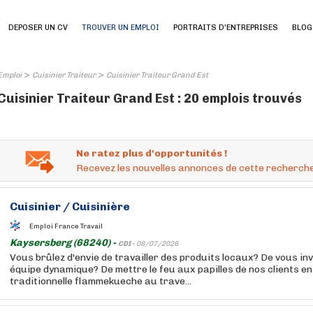
DEPOSER UN CV
TROUVER UN EMPLOI
PORTRAITS D'ENTREPRISES
BLOG
>
>
Emploi
Cuisinier Traiteur
Cuisinier Traiteur Grand Est
Cuisinier Traiteur Grand Est : 20 emplois trouvés
Ne ratez plus d'opportunités !
Recevez les nouvelles annonces de cette recherche
Cuisinier
/
Cuisinière
Emploi France Travail
Kaysersberg (68240) -
CDI -
08/07/2026
Vous brûlez d'envie de travailler des produits locaux? De vous inv
équipe dynamique? De mettre le feu aux papilles de nos clients en
traditionnelle flammekueche au trave...