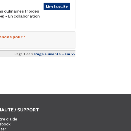
Lire la suite
ns culinaires froides
e) - En collaboration
onces pour :
Page suivante >
Fin >>
Page 1 de 2
AUTE / SUPPORT
tre d'aide
ebook
tter