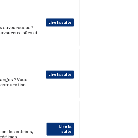
Lire la suite
ns savoureuses ?
savoureux, sûrs et
Lire la suite
danges ? Vous
restauration
Lire la
ion des entrées,
suite
 régimes