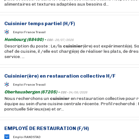
alimentaires et textures adaptées aux besoins d...
Cuisinier
temps partiel (H/F)
Emploi France Travail
Hombourg (68490) -
CDI -
29/07/2026
Description du poste : Le/la
cuisinier
(ère) est expérimenté(e). S
chef de cuisine, il /elle est chargé(e) de réaliser les plats, de dr
service. ...
Cuisinier
(ère) en restauration collective H/F
Emploi France Travail
Oberhausbergen (67205) -
CDI -
04/08/2026
Nous recherchons un
cuisinier
en restauration collective pour r
équipe au sein d'une cuisine centrale récente. Profil recherché :
ponctuelle Sérieux(se) et or...
EMPLOYÉ DE RESTAURATION (F/H)
Emploi RANDSTAD