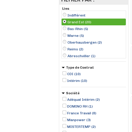
Lieu
Indifférent
Grand Est (20)
Bas-Rhin (5)
Marne (5)
Oberhausbergen (2)
Reims (2)
Abreschviller (1)
Chaumont (1)
Type de Contrat
Châlons-en-Champagne (1)
CDI (10)
Cormontreuil (1)
Intérim (10)
Dombasle-sur-Meurthe (1)
Hayange (1)
Société
Hombourg (1)
Adéquat Intérim (2)
Kaysersberg (1)
DOMINO RH (1)
France Travail (8)
Manpower (3)
MISTERTEMP (2)