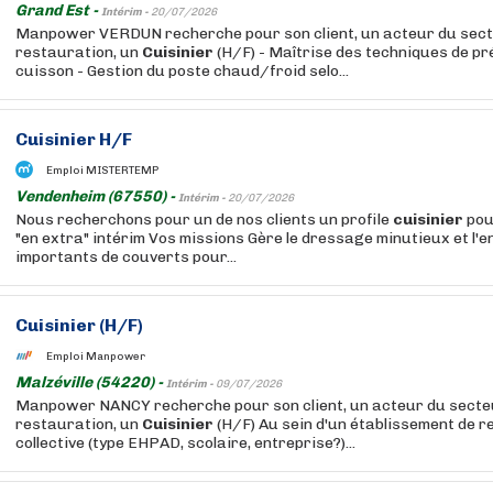
Grand Est -
Intérim -
20/07/2026
Manpower VERDUN recherche pour son client, un acteur du sect
restauration, un
Cuisinier
(H/F) - Maîtrise des techniques de pr
cuisson - Gestion du poste chaud/froid selo...
Cuisinier
H/F
Emploi MISTERTEMP
Vendenheim (67550) -
Intérim -
20/07/2026
Nous recherchons pour un de nos clients un profile
cuisinier
pou
"en extra" intérim Vos missions Gère le dressage minutieux et l'e
importants de couverts pour...
Cuisinier
(H/F)
Emploi Manpower
Malzéville (54220) -
Intérim -
09/07/2026
Manpower NANCY recherche pour son client, un acteur du secteu
restauration, un
Cuisinier
(H/F) Au sein d'un établissement de 
collective (type EHPAD, scolaire, entreprise?)...