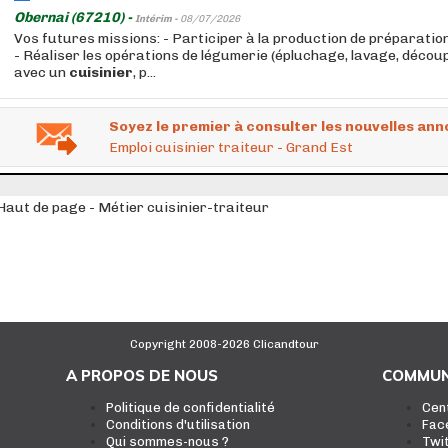
Obernai (67210) -
Intérim -
08/07/2026
Vos futures missions: - Participer à la production de préparatio
- Réaliser les opérations de légumerie (épluchage, lavage, découp
avec un
cuisinier
, p...
Soyez le premier à consulter les nouvelles ann
Emploi cuisinier traiteur - Grand Est
Haut de page - Métier cuisinier-traiteur
Copyright 2008-2026 Clicandtour
A PROPOS DE NOUS
COMMUN
Politique de confidentialité
Cen
Conditions d'utilisation
Fac
Qui sommes-nous ?
Twi