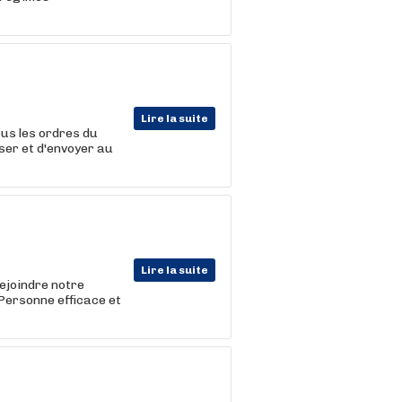
Lire la suite
ous les ordres du
esser et d'envoyer au
Lire la suite
ejoindre notre
 Personne efficace et