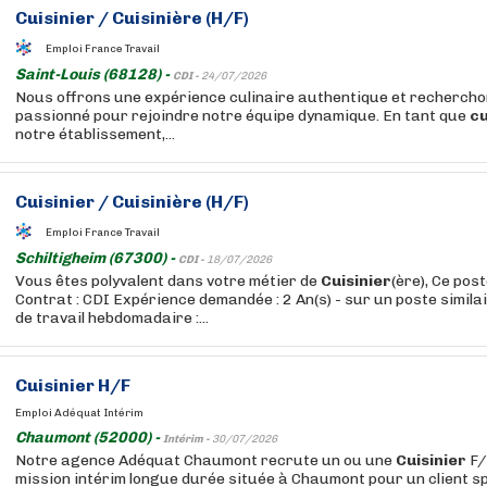
Cuisinier
/
Cuisinière
(H/F)
Emploi France Travail
Saint-Louis (68128) -
CDI -
24/07/2026
Nous offrons une expérience culinaire authentique et recherch
passionné pour rejoindre notre équipe dynamique. En tant que
cu
notre établissement,...
Cuisinier
/
Cuisinière
(H/F)
Emploi France Travail
Schiltigheim (67300) -
CDI -
18/07/2026
Vous êtes polyvalent dans votre métier de
Cuisinier
(ère), Ce pos
Contrat : CDI Expérience demandée : 2 An(s) - sur un poste simil
de travail hebdomadaire :...
Cuisinier
H/F
Emploi Adéquat Intérim
Chaumont (52000) -
Intérim -
30/07/2026
Notre agence Adéquat Chaumont recrute un ou une
Cuisinier
F/
mission intérim longue durée située à Chaumont pour un client sp