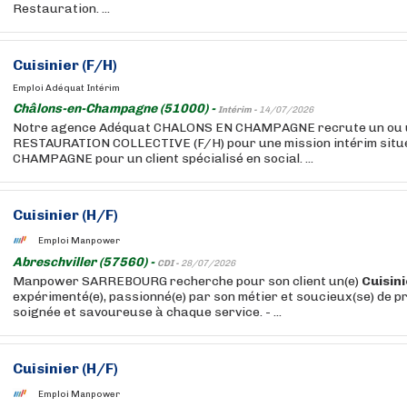
Restauration. ...
Cuisinier
(F/H)
Emploi Adéquat Intérim
Châlons-en-Champagne (51000) -
Intérim -
14/07/2026
Notre agence Adéquat CHALONS EN CHAMPAGNE recrute un ou
RESTAURATION COLLECTIVE (F/H) pour une mission intérim sit
CHAMPAGNE pour un client spécialisé en social. ...
Cuisinier
(H/F)
Emploi Manpower
Abreschviller (57560) -
CDI -
28/07/2026
Manpower SARREBOURG recherche pour son client un(e)
Cuisin
expérimenté(e), passionné(e) par son métier et soucieux(se) de p
soignée et savoureuse à chaque service. - ...
Cuisinier
(H/F)
Emploi Manpower