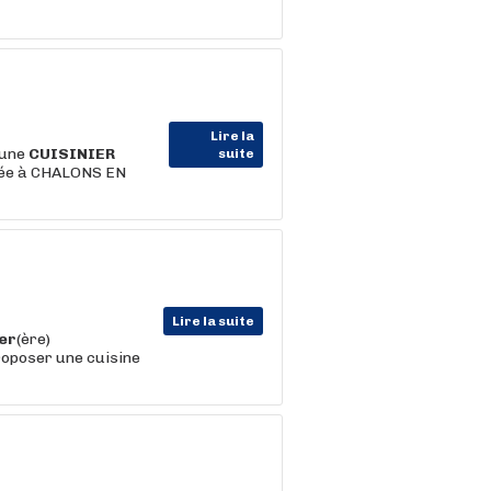
Lire la
 une
CUISINIER
suite
uée à CHALONS EN
Lire la suite
ier
(ère)
roposer une cuisine