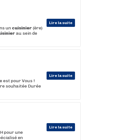
Lire la suite
ons un
cuisinier
(ère)
isinier
au sein de
Lire la suite
te est pour Vous !
aire souhaitée Durée
Lire la suite
H pour une
écialisé en