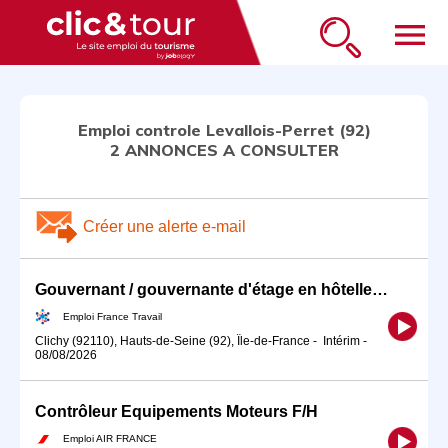
menu
Emploi controle Levallois-Perret (92)
2 ANNONCES A CONSULTER
Créer une alerte e-mail
Gouvernant / gouvernante d'étage en hôtellerie Clichy (H/F)
Emploi France Travail
Clichy (92110), Hauts-de-Seine (92), Île-de-France
-
Intérim
-
08/08/2026
Contrôleur Equipements Moteurs F/H
Emploi AIR FRANCE