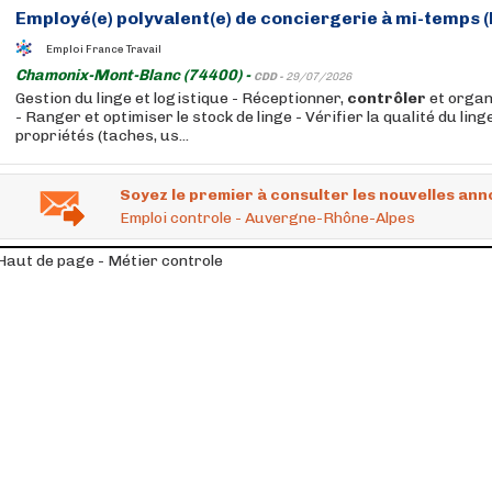
Employé(e) polyvalent(e) de conciergerie à mi-temps (
Emploi France Travail
Chamonix-Mont-Blanc (74400) -
CDD -
29/07/2026
Gestion du linge et logistique - Réceptionner,
contrôler
et organi
- Ranger et optimiser le stock de linge - Vérifier la qualité du lin
propriétés (taches, us...
Soyez le premier à consulter les nouvelles ann
Emploi controle - Auvergne-Rhône-Alpes
Haut de page - Métier controle