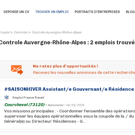
DEPOSER UN CV
TROUVER UN EMPLOI
PORTRAITS D'ENTREPRISES
BLOG
>
>
Emploi
Controle
Controle Auvergne-Rhône-Alpes
Controle Auvergne-Rhône-Alpes : 2 emplois trouvé
Ne ratez plus d'opportunités !
Recevez les nouvelles annonces de cette recherche
#SAISONHIVER Assistant/e Gouvernant/e Résidence 
Emploi France Travail
Courchevel (73120) -
Saisonnier -
06/08/2026
Vos missions principales : - Coordonner l'ensemble des opératio
superviser les équipes opérationnelles sous la coupole de la / d
Général(e) ou Directeur Résidences - G...