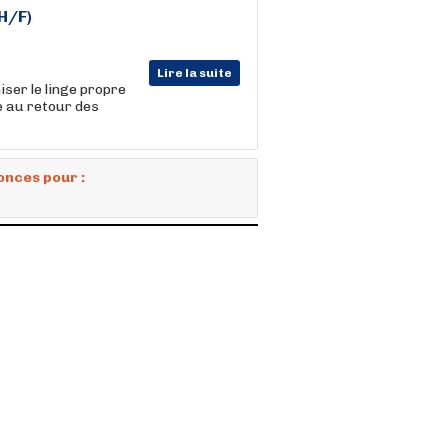
H/F)
Lire la suite
ser le linge propre
ge au retour des
onces pour :