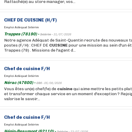
Rattaché(e) au store manager, vos...
CHEF DE
CUISINE
(H/F)
Emploi Adéquat Intérim
Trappes (78190) -
Intérim -
31/07/2026
Notre agence Adéquat de Saint-Quentin recrute des nouveaux ta
postes (F/H) : CHEF DE
CUISINE
pour une mission au sein d'un é
Trappes (78) . Missions de l'agent d...
Chef de
cuisine
F/H
Emploi Adéquat Intérim
Nérac (47600) -
CDI -
05/08/2026
Vous êtes un(e) chef(fe) de
cuisine
qui aime mettre les petits pla
et transformer chaque service en un moment d'exception ? Rejo
valorise le savoir...
Chef de
cuisine
F/H
Emploi Adéquat Intérim
Hénin-Beaumont (62110) -
Intérim -
23/07/2026