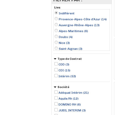
Lieu
Indifférent
Provence-Alpes-Côte d'Azur (14)
Auvergne-Rhône-Alpes (13)
Alpes-Maritimes (6)
Doubs (4)
Nice (3)
Saint-Aignan (3)
Clermont-l'Hérault (2)
Type de Contrat
Grenoble (2)
CDD (3)
Hénin-Beaumont (2)
CDI (15)
Malataverne (2)
Intérim (53)
Morteau (2)
Vedène (2)
Société
Évry (2)
Adéquat Intérim (21)
Ambert (1)
Aquila Rh (12)
DOMINO RH (6)
JUBIL INTERIM (3)