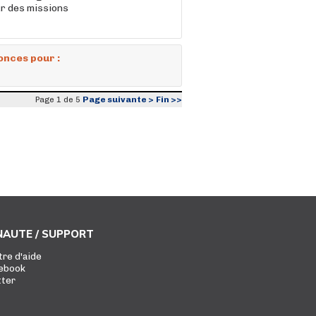
r des missions
onces pour :
Page suivante >
Fin >>
Page 1 de 5
AUTE / SUPPORT
tre d'aide
ebook
tter