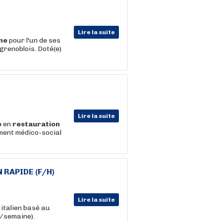
Lire la suite
ine
pour l'un de ses
 grenoblois. Doté(e)
Lire la suite
e
en
restauration
ement médico-social
N
RAPIDE (F/H)
Lire la suite
italien basé au
/semaine).