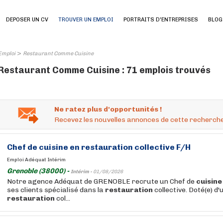
DEPOSER UN CV
TROUVER UN EMPLOI
PORTRAITS D'ENTREPRISES
BLOG
>
Emploi
Restaurant Comme Cuisine
Restaurant Comme Cuisine : 71 emplois trouvés
Ne ratez plus d'opportunités !
Recevez les nouvelles annonces de cette recherche
Chef de
cuisine
en
restauration
collective F/H
Emploi Adéquat Intérim
Grenoble (38000) -
Intérim -
01/08/2026
Notre agence Adéquat de GRENOBLE recrute un Chef de
cuisine
ses clients spécialisé dans la
restauration
collective. Doté(e) d
restauration
col...