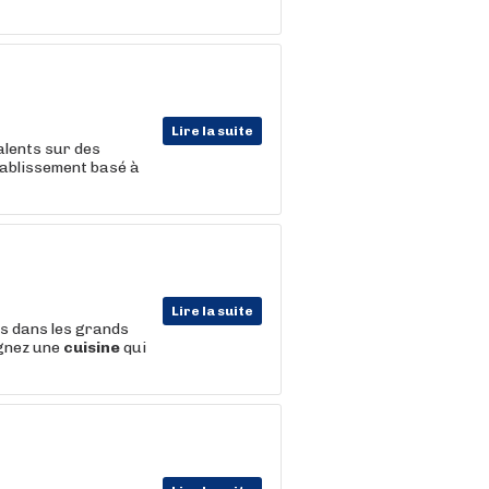
Lire la suite
lents sur des
tablissement basé à
Lire la suite
ts dans les grands
ignez une
cuisine
qui