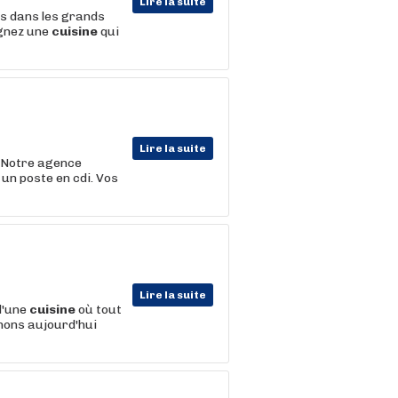
Lire la suite
ts dans les grands
ignez une
cuisine
qui
Lire la suite
. Notre agence
 un poste en cdi. Vos
Lire la suite
d'une
cuisine
où tout
chons aujourd'hui