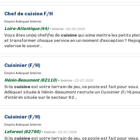
Chef de
cuisine
F/H
Emploi Adéquat Intérim
Loire-Atlantique (44) -
Intérim -
05/08/2026
Vous êtes un(e) chef(fe) de
cuisine
qui aime mettre les petits pla
et transformer chaque service en un moment d'exception ? Rejo
valorise le savoir...
Cuisinier (F/H)
Emploi Adéquat Intérim
Hénin-Beaumont (62110) -
Intérim -
23/07/2026
Si la
cuisine
est votre terrain de jeu, ce poste est fait pour vous
Adéquat située à Hénin-Beaumont recrute un Cuisinier (F/H) pou
d'intérim située sur le secteur 62...
Cuisinier (F/H)
Emploi Adéquat Intérim
Leforest (62790) -
Intérim -
23/07/2026
Si la
cuisine
est votre terrain de jeu, ce poste est fait pour vous