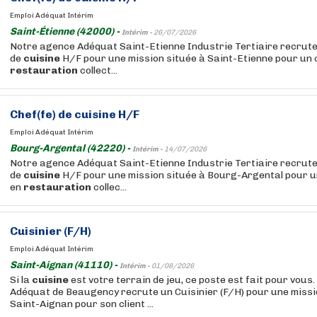
Emploi Adéquat Intérim
Saint-Étienne (42000) -
Intérim -
26/07/2026
Notre agence Adéquat Saint-Etienne Industrie Tertiaire recrute
de
cuisine
H/F pour une mission située à Saint-Etienne pour un c
restauration
collect...
Chef(fe) de
cuisine
H/F
Emploi Adéquat Intérim
Bourg-Argental (42220) -
Intérim -
14/07/2026
Notre agence Adéquat Saint-Etienne Industrie Tertiaire recrute
de
cuisine
H/F pour une mission située à Bourg-Argental pour un
en
restauration
collec...
Cuisinier (F/H)
Emploi Adéquat Intérim
Saint-Aignan (41110) -
Intérim -
01/08/2026
Si la
cuisine
est votre terrain de jeu, ce poste est fait pour vous
Adéquat de Beaugency recrute un Cuisinier (F/H) pour une missio
Saint-Aignan pour son client ...