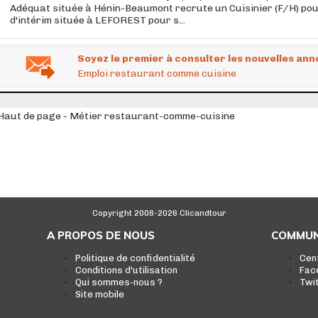
Adéquat située à Hénin-Beaumont recrute un Cuisinier (F/H) pou
d'intérim située à LEFOREST pour s...
Soyez le premier à consulter les nouvelles ann
Emploi restaurant comme cuisine
Haut de page - Métier restaurant-comme-cuisine
Copyright 2008-2026 Clicandtour
A PROPOS DE NOUS
COMMUN
Politique de confidentialité
Cen
Conditions d'utilisation
Fac
Qui sommes-nous ?
Twi
Site mobile