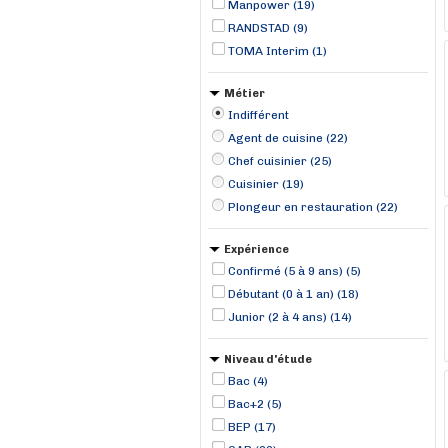
Manpower (19)
RANDSTAD (9)
TOMA Interim (1)
Métier
Indifférent
Agent de cuisine (22)
Chef cuisinier (25)
Cuisinier (19)
Plongeur en restauration (22)
Expérience
Confirmé (5 à 9 ans) (5)
Débutant (0 à 1 an) (18)
Junior (2 à 4 ans) (14)
Niveau d'étude
Bac (4)
Bac+2 (5)
BEP (17)