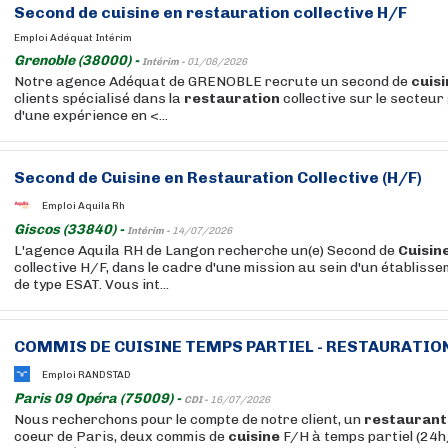
Second de
cuisine
en
restauration
collective H/F
Emploi Adéquat Intérim
Grenoble (38000) -
Intérim -
01/08/2026
Notre agence Adéquat de GRENOBLE recrute un second de
cuis
clients spécialisé dans la
restauration
collective sur le secteur
d'une expérience en <...
Second de
Cuisine
en
Restauration
Collective (H/F)
Emploi Aquila Rh
Giscos (33840) -
Intérim -
14/07/2026
L'agence Aquila RH de Langon recherche un(e) Second de
Cuisin
collective H/F, dans le cadre d'une mission au sein d'un établiss
de type ESAT. Vous int...
COMMIS DE
CUISINE
TEMPS PARTIEL -
RESTAURATIO
Emploi RANDSTAD
Paris 09 Opéra (75009) -
CDI -
16/07/2026
Nous recherchons pour le compte de notre client, un
restaurant
coeur de Paris, deux commis de
cuisine
F/H à temps partiel (24h