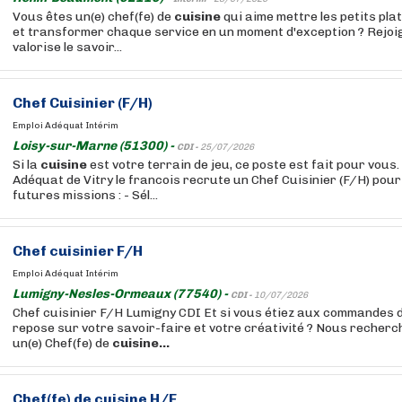
Vous êtes un(e) chef(fe) de
cuisine
qui aime mettre les petits pla
et transformer chaque service en un moment d'exception ? Rejo
valorise le savoir...
Chef Cuisinier (F/H)
Emploi Adéquat Intérim
Loisy-sur-Marne (51300) -
CDI -
25/07/2026
Si la
cuisine
est votre terrain de jeu, ce poste est fait pour vous
Adéquat de Vitry le francois recrute un Chef Cuisinier (F/H) pour
futures missions : - Sél...
Chef cuisinier F/H
Emploi Adéquat Intérim
Lumigny-Nesles-Ormeaux (77540) -
CDI -
10/07/2026
Chef cuisinier F/H Lumigny CDI Et si vous étiez aux commandes 
repose sur votre savoir-faire et votre créativité ? Nous recher
un(e) Chef(fe) de
cuisine...
Chef(fe) de
cuisine
H/F