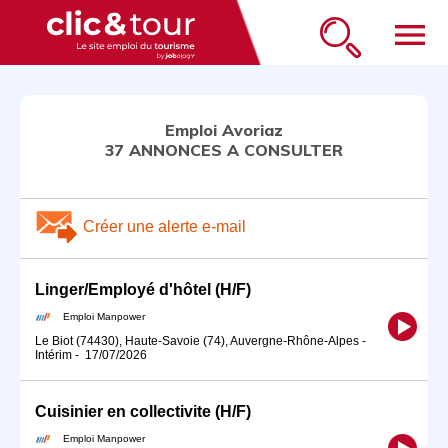
menu
Emploi Avoriaz
37 ANNONCES A CONSULTER
Créer une alerte e-mail
Linger/Employé d'hôtel (H/F)
Emploi Manpower
Le Biot (74430), Haute-Savoie (74), Auvergne-Rhône-Alpes
-
Intérim
-
17/07/2026
Cuisinier en collectivite (H/F)
Emploi Manpower