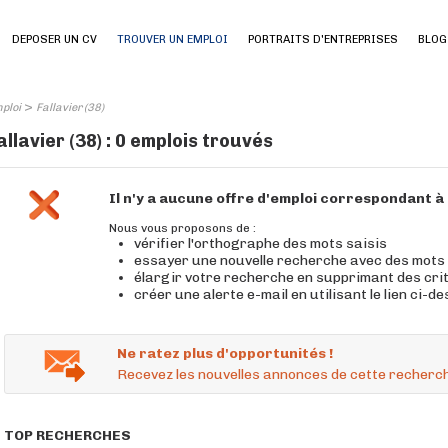
DEPOSER UN CV
TROUVER UN EMPLOI
PORTRAITS D'ENTREPRISES
BLOG
>
ploi
Fallavier (38)
allavier (38) : 0 emplois trouvés
Il n'y a aucune offre d'emploi correspondant 
Nous vous proposons de :
vérifier l'orthographe des mots saisis
essayer une nouvelle recherche avec des mots
élargir votre recherche en supprimant des cri
créer une alerte e-mail en utilisant le lien ci-d
Ne ratez plus d'opportunités !
Recevez les nouvelles annonces de cette recherch
TOP RECHERCHES