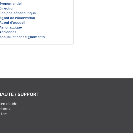
Evenementiel
Direction
Bac pro aéronautique
Agent de réservation
Agent d'accueil
Aeronautique
Aériennes
Accueil et renseignements
AUTE / SUPPORT
tre d'aide
ebook
tter