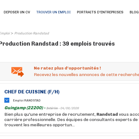
DEPOSER UN CV
TROUVER UN EMPLOI
PORTRAITS D'ENTREPRISES
BLOG
>
Emploi
Production Randstad
Production Randstad : 39 emplois trouvés
Ne ratez plus d'opportunités !
Recevez les nouvelles annonces de cette recherche
CHEF DE CUISINE (F/H)
Emploi RANDSTAD
Guingamp (22200) -
Intérim -
04/08/2026
Bien plus qu'une entreprise de recrutement,
Randstad
vous acc
carrière professionnelle. Des équipes de consultants experts de
trouvent les meilleures opportun...