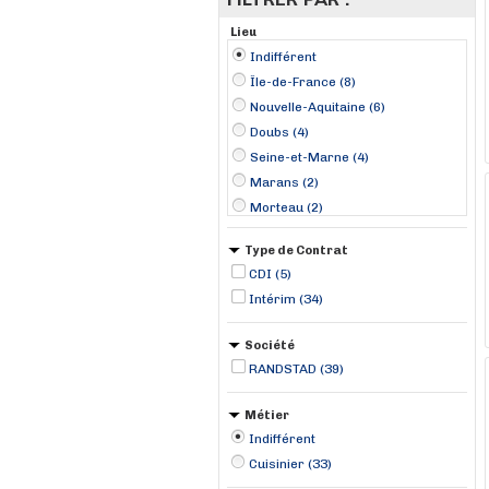
Lieu
Indifférent
Île-de-France (8)
Nouvelle-Aquitaine (6)
Doubs (4)
Seine-et-Marne (4)
Marans (2)
Morteau (2)
Paris 09 Opéra (2)
Type de Contrat
Reims (2)
CDI (5)
Avenas (1)
Intérim (34)
Azerables (1)
Bonnelles (1)
Société
Bourg-en-Bresse (1)
RANDSTAD (39)
Châteaugay (1)
Châtillon-sur-Thouet (1)
Métier
Indifférent
Cuisinier (33)