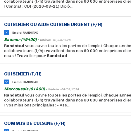
collaborateurs (f/h) travaillent dans nos 60 000 entreprises cli
! Contrat : CDI (2026-08-21) Diplô...
CUISINIER OU AIDE CUISINE URGENT (F/H)
Emploi RANDSTAD
Saumur (49400) -
Intérim -
01/08/2026
Randstad
vous ouvre toutes les portes de l'emploi. Chaque anné
collaborateurs (f/h) travaillent dans nos 60 000 entreprises clie
nous ! Travailler pour
Randstad
...
CUISINIER (F/H)
Emploi RANDSTAD
Marcoussis (91460) -
Intérim -
06/08/2026
Randstad
vous ouvre toutes les portes de l'emploi. Chaque anné
collaborateurs (f/h) travaillent dans nos 60 000 entreprises cli
! Vos missions principales : - Ass...
COMMIS DE CUISINE (F/H)