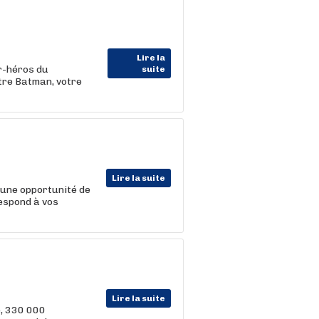
Lire la
r-héros du
suite
tre Batman, votre
Lire la suite
 une opportunité de
respond à vos
Lire la suite
e, 330 000