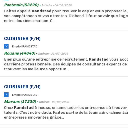
Pontmain (53220) -
Intérim -
04/08/2026
Faites appel à
Randstad
pour trouver le cap et vous proposer le
vos compétences et vos attentes. D'abord, il faut savoir que l'age
notre deuxième maison. C...
CUISINIER (F/H)
Emploi RANDSTAD
Rouans (44640) -
Intérim -
31/07/2026
Bien plus qu'une entreprise de recrutement,
Randstad
vous acc
carrière professionnelle. Des équipes de consultants experts de
trouvent les meilleures opportun...
CUISINIER (F/H)
Emploi RANDSTAD
Marans (17230) -
Intérim -
06/08/2026
Chez
Randstad
Inhouse, on aime aider les entreprises à trouver 
talents. C'est notre dada. Faites partie de la team agro-alimenta
entreprises innovantes grâce...