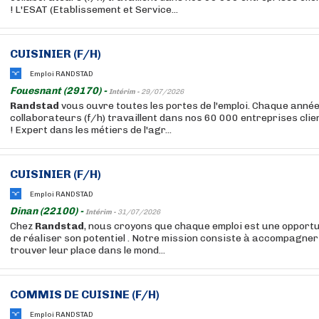
! L'ESAT (Etablissement et Service...
CUISINIER (F/H)
Emploi RANDSTAD
Fouesnant (29170) -
Intérim -
29/07/2026
Randstad
vous ouvre toutes les portes de l'emploi. Chaque anné
collaborateurs (f/h) travaillent dans nos 60 000 entreprises cli
! Expert dans les métiers de l'agr...
CUISINIER (F/H)
Emploi RANDSTAD
Dinan (22100) -
Intérim -
31/07/2026
Chez
Randstad
, nous croyons que chaque emploi est une opportu
de réaliser son potentiel . Notre mission consiste à accompagner
trouver leur place dans le mond...
COMMIS DE CUISINE (F/H)
Emploi RANDSTAD