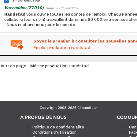
Emploi RANDSTAD
Varreddes (77910) -
Intérim -
05/08/2026
Randstad
vous ouvre toutes les portes de l'emploi. Chaque anné
collaborateurs (f/h) travaillent dans nos 60 000 entreprises cli
! Nous recherchons pour le compte ...
Soyez le premier à consulter les nouvelles ann
Emploi production randstad
Haut de page - Métier production-randstad
Copyright 2008-2026 Clicandtour
A PROPOS DE NOUS
COMMUN
Politique de confidentialité
Cen
Conditions d'utilisation
Fac