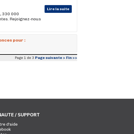
Lire la suite
e, 330 000
entes. Rejoignez-nous
onces pour :
Page suivante >
Fin >>
Page 1 de 3
AUTE / SUPPORT
tre d'aide
ebook