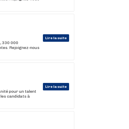
Lire la suite
e, 330 000
entes. Rejoignez-nous
Lire la suite
nité pour un talent
 les candidats à