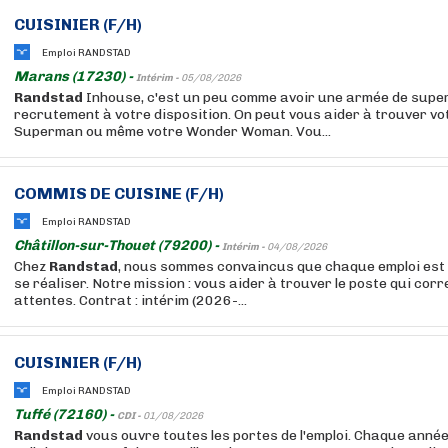
CUISINIER (F/H)
Emploi RANDSTAD
Marans (17230) -
Intérim -
05/08/2026
Randstad
Inhouse, c'est un peu comme avoir une armée de supe
recrutement à votre disposition. On peut vous aider à trouver vo
Superman ou même votre Wonder Woman. Vou...
COMMIS DE CUISINE (F/H)
Emploi RANDSTAD
Châtillon-sur-Thouet (79200) -
Intérim -
04/08/2026
Chez
Randstad
, nous sommes convaincus que chaque emploi est
se réaliser. Notre mission : vous aider à trouver le poste qui cor
attentes. Contrat : intérim (2026-...
CUISINIER (F/H)
Emploi RANDSTAD
Tuffé (72160) -
CDI -
01/08/2026
Randstad
vous ouvre toutes les portes de l'emploi. Chaque anné