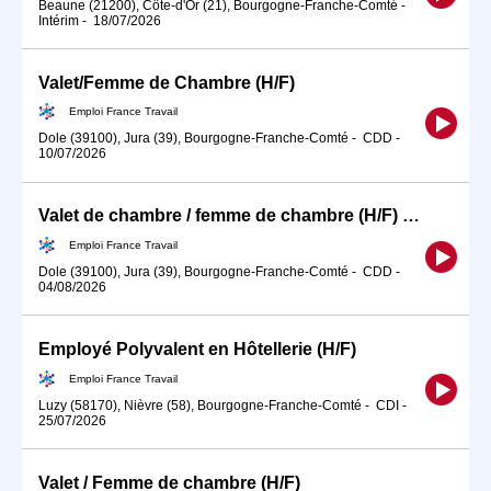
Beaune (21200), Côte-d'Or (21), Bourgogne-Franche-Comté
-
Intérim
-
18/07/2026
Valet/Femme de Chambre (H/F)
Emploi France Travail
Dole (39100), Jura (39), Bourgogne-Franche-Comté
-
CDD
-
10/07/2026
Valet de chambre / femme de chambre (H/F) *URGENT
Emploi France Travail
Dole (39100), Jura (39), Bourgogne-Franche-Comté
-
CDD
-
04/08/2026
Employé Polyvalent en Hôtellerie (H/F)
Emploi France Travail
Luzy (58170), Nièvre (58), Bourgogne-Franche-Comté
-
CDI
-
25/07/2026
Valet / Femme de chambre (H/F)