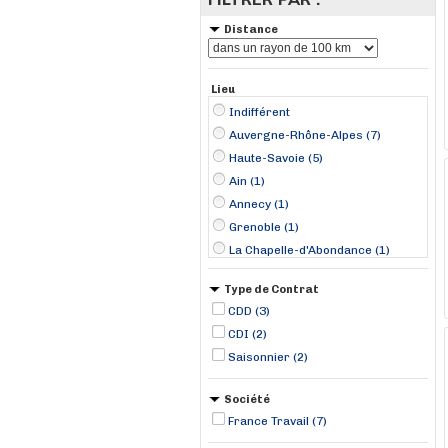
Distance
Lieu
Indifférent
Auvergne-Rhône-Alpes (7)
Haute-Savoie (5)
Ain (1)
Annecy (1)
Grenoble (1)
La Chapelle-d'Abondance (1)
Prévessin-Moëns (1)
Type de Contrat
Rumilly (1)
CDD (3)
Sevrier (1)
CDI (2)
Évian-les-Bains (1)
Saisonnier (2)
Société
France Travail (7)