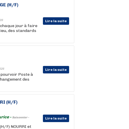
GE (H/F)
26
Lire la suite
chaque jour à faire
lieu, des standards
026
Lire la suite
 pourvoir Poste à
- Changement des
RI (H/F)
rice -
Saisonnier -
Lire la suite
(H/F) NOURRI et