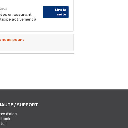
2026
Lire la
nées en assurant
suite
rticipe activement à
onces pour :
AUTE / SUPPORT
tre d'aide
ebook
tter