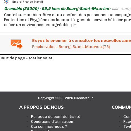
Emploi France Travail
Grenoble (38000) - 95,5 kms de Bourg-Saint-Maurice -
CDD -
28/07/
Contribuer au bien-être et au confort des personnes accompag
l'entretien et l'hygiène des locaux. L'agent de service hôtelier pa
créer un environnement agréable, pr...
Soyez le premier à consulter les nouvelles ann
Emploi valet - Bourg-Saint-Maurice (73)
Haut de page - Métier valet
Copyright 2008-2026 Clicandtour
A PROPOS DE NOUS
COMMUN
Politique de confidentialité
Cen
Conditions d'utilisation
Fac
Qui sommes-nous ?
Twi