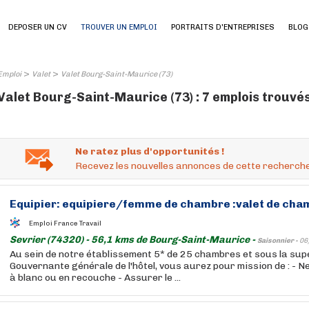
DEPOSER UN CV
TROUVER UN EMPLOI
PORTRAITS D'ENTREPRISES
BLOG
>
>
Emploi
Valet
Valet Bourg-Saint-Maurice (73)
Valet Bourg-Saint-Maurice (73) : 7 emplois trouvé
Ne ratez plus d'opportunités !
Recevez les nouvelles annonces de cette recherche
Equipier: equipiere/femme de chambre :
valet
de cham
Emploi France Travail
Sevrier (74320) - 56,1 kms de Bourg-Saint-Maurice -
Saisonnier -
06
Au sein de notre établissement 5* de 25 chambres et sous la supe
Gouvernante générale de l'hôtel, vous aurez pour mission de : - 
à blanc ou en recouche - Assurer le ...