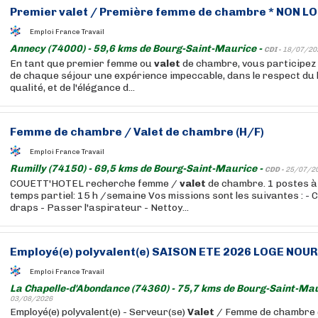
Premier
valet
/ Première femme de chambre * NON LO
Emploi France Travail
Annecy (74000) - 59,6 kms de Bourg-Saint-Maurice -
CDI -
18/07/20
En tant que premier femme ou
valet
de chambre, vous participez 
de chaque séjour une expérience impeccable, dans le respect du 
qualité, et de l'élégance d...
Femme de chambre /
Valet
de chambre (H/F)
Emploi France Travail
Rumilly (74150) - 69,5 kms de Bourg-Saint-Maurice -
CDD -
25/07/2
COUETT'HOTEL recherche femme /
valet
de chambre. 1 postes à
temps partiel: 15 h /semaine Vos missions sont les suivantes : 
draps - Passer l'aspirateur - Nettoy...
Employé(e) polyvalent(e) SAISON ETE 2026 LOGE NOUR
Emploi France Travail
La Chapelle-d'Abondance (74360) - 75,7 kms de Bourg-Saint-Mau
03/08/2026
Employé(e) polyvalent(e) - Serveur(se)
Valet
/ Femme de chambre 