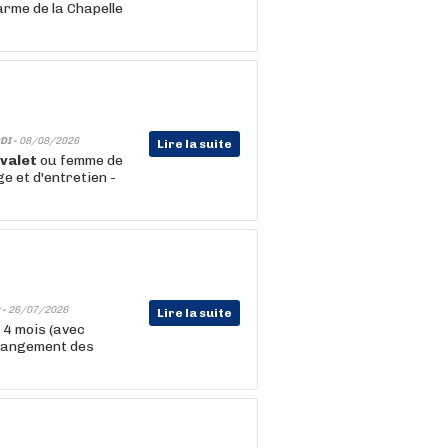
arme de la Chapelle
DI -
08/08/2026
Lire la suite
valet
ou femme de
 et d'entretien -
 -
26/07/2026
Lire la suite
 4 mois (avec
t rangement des