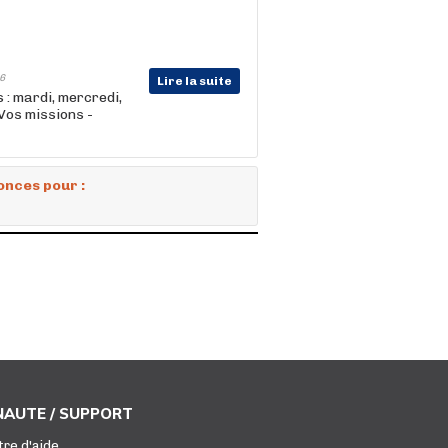
6
Lire la suite
 : mardi, mercredi,
Vos missions -
onces pour :
AUTE / SUPPORT
tre d'aide