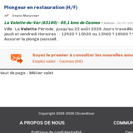
Plongeur en restauration (H/F)
Emploi Manpower
La Valette-du-Var (83160) - 95,1 kms de Cannes -
Intérim -
20/07/202
Ville : La
Valette
Période : jusqu'au 22 août 2026 Jours travaillés
jeudi et vendredi Horaires : - 12h30 ? 15h30 ou 13h00 ? 16h00 ? 
Assurer la plonge (vaissell...
Soyez le premier à consulter les nouvelles ann
Emploi valet - Cannes (06)
Haut de page - Métier valet
Copyright 2008-2026 Clicandtour
A PROPOS DE NOUS
COMMUN
Politique de confidentialité
Cen