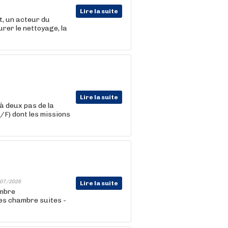
Lire la suite
, un acteur du
urer le nettoyage, la
Lire la suite
à deux pas de la
F) dont les missions
07/2026
Lire la suite
mbre
des chambre suites -