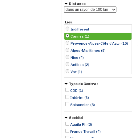
Distance
Lieu
Indifférent
Cannes (1)
Provence-Alpes-Côte d'Azur (10)
Alpes-Maritimes (9)
Nice (4)
Antibes (2)
Var (1)
La Valette-du-Var (1)
Type de Contrat
Mandelieu-La Napoule (1)
CDD (1)
Saint-Jean-Cap-Ferrat (1)
Intérim (6)
Saisonnier (3)
Société
Aquila Rh (3)
France Travail (4)