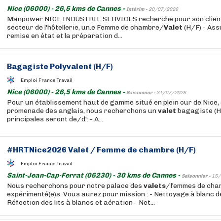
Nice (06000) - 26,5 kms de Cannes -
Intérim -
20/07/2026
Manpower NICE INDUSTRIE SERVICES recherche pour son client
secteur de l'hôtellerie, un.e Femme de chambre/
Valet
(H/F) - Ass
remise en état et la préparation d...
Bagagiste Polyvalent (H/F)
Emploi France Travail
Nice (06000) - 26,5 kms de Cannes -
Saisonnier -
31/07/2026
Pour un établissement haut de gamme situé en plein cur de Nice, 
promenade des anglais, nous recherchons un
valet
bagagiste (H/
principales seront de/d': - A...
#HRTNice2026
Valet
/ Femme de chambre (H/F)
Emploi France Travail
Saint-Jean-Cap-Ferrat (06230) - 30 kms de Cannes -
Saisonnier -
15/
Nous recherchons pour notre palace des
valets
/femmes de cha
expérimenté(e)s. Vous aurez pour mission : - Nettoyage à blanc 
Réfection des lits à blancs et aération - Net...