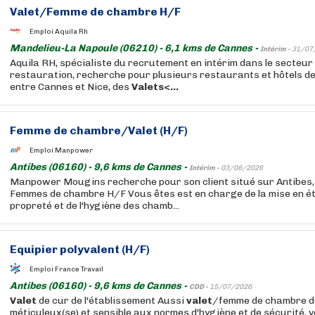
Valet
/Femme de chambre H/F
Emploi Aquila Rh
Mandelieu-La Napoule (06210) - 6,1 kms de Cannes -
Intérim -
31/07
Aquila RH, spécialiste du recrutement en intérim dans le secteur d
restauration, recherche pour plusieurs restaurants et hôtels de
entre Cannes et Nice, des
Valets<...
Femme de chambre/
Valet
(H/F)
Emploi Manpower
Antibes (06160) - 9,6 kms de Cannes -
Intérim -
03/08/2026
Manpower Mougins recherche pour son client situé sur Antibes
Femmes de chambre H/F Vous êtes est en charge de la mise en éta
propreté et de l'hygiène des chamb...
Equipier polyvalent (H/F)
Emploi France Travail
Antibes (06160) - 9,6 kms de Cannes -
CDD -
15/07/2026
Valet
de cur de l'établissement Aussi
valet
/femme de chambre de 
méticuleux(se) et sensible aux normes d'hygiène et de sécurité, 