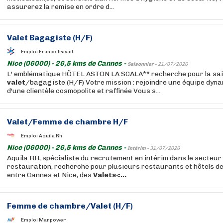
assurerez la remise en ordre d...
Valet
Bagagiste (H/F)
Emploi France Travail
Nice (06000) - 26,5 kms de Cannes -
Saisonnier -
21/07/2026
L' emblématique HÖTEL ASTON LA SCALA** recherche pour la sa
valet
/bagagiste (H/F) Votre mission : rejoindre une équipe dyn
d'une clientèle cosmopolite et raffinée Vous s...
Valet
/Femme de chambre H/F
Emploi Aquila Rh
Nice (06000) - 26,5 kms de Cannes -
Intérim -
31/07/2026
Aquila RH, spécialiste du recrutement en intérim dans le secteur d
restauration, recherche pour plusieurs restaurants et hôtels de
entre Cannes et Nice, des
Valets<...
Femme de chambre/
Valet
(H/F)
Emploi Manpower