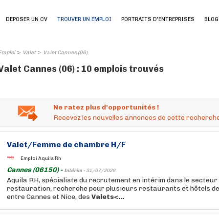
DEPOSER UN CV
TROUVER UN EMPLOI
PORTRAITS D'ENTREPRISES
BLOG
>
>
Emploi
Valet
Valet Cannes (06)
Valet Cannes (06) : 10 emplois trouvés
Ne ratez plus d'opportunités !
Recevez les nouvelles annonces de cette recherche
Valet
/Femme de chambre H/F
Emploi Aquila Rh
Cannes (06150) -
Intérim -
31/07/2026
Aquila RH, spécialiste du recrutement en intérim dans le secteur d
restauration, recherche pour plusieurs restaurants et hôtels de
entre Cannes et Nice, des
Valets<...