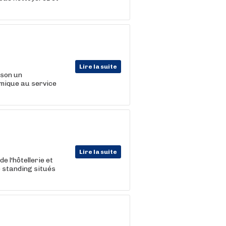
Lire la suite
ison un
amique au service
Lire la suite
e l'hôtellerie et
 standing situés