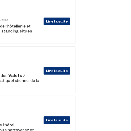
/2026
Lire la suite
e l'hôtellerie et
 standing situés
Lire la suite
, des
Valets
/
t quotidienne, de la
Lire la suite
l'hôtel,
vous nettoyerez et