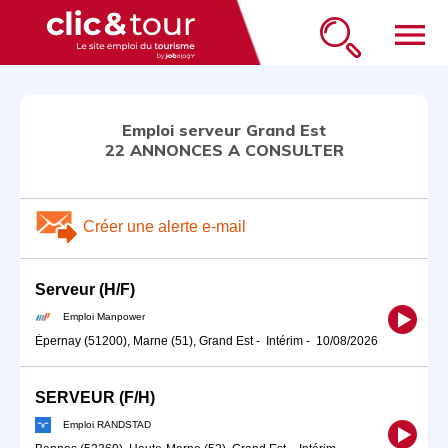
menu
Emploi serveur Grand Est
22 ANNONCES A CONSULTER
Créer une alerte e-mail
Serveur (H/F)
Emploi Manpower
Épernay (51200), Marne (51), Grand Est
-
Intérim
-
10/08/2026
SERVEUR (F/H)
Emploi RANDSTAD