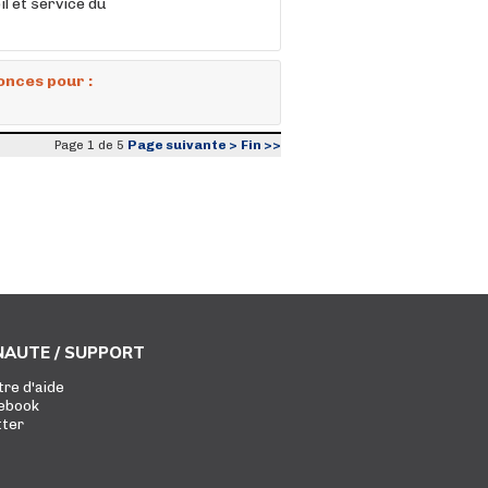
il et service du
onces pour :
Page suivante >
Fin >>
Page 1 de 5
AUTE / SUPPORT
tre d'aide
ebook
tter