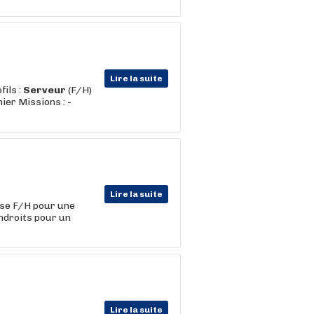
Lire la suite
ils :
Serveur
(F/H)
ier Missions : -
Lire la suite
se F/H pour une
ndroits pour un
Lire la suite