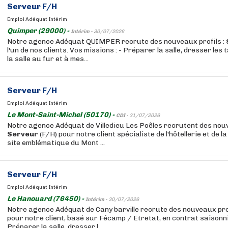
Serveur
F/H
Emploi Adéquat Intérim
Quimper (29000) -
Intérim -
30/07/2026
Notre agence Adéquat QUIMPER recrute des nouveaux profils :
l'un de nos clients. Vos missions : - Préparer la salle, dresser les 
la salle au fur et à mes...
Serveur
F/H
Emploi Adéquat Intérim
Le Mont-Saint-Michel (50170) -
CDI -
31/07/2026
Notre agence Adéquat de Villedieu Les Poêles recrutent des nouv
Serveur
(F/H) pour notre client spécialiste de l'hôtellerie et de l
site emblématique du Mont ...
Serveur
F/H
Emploi Adéquat Intérim
Le Hanouard (76450) -
Intérim -
30/07/2026
Notre agence Adéquat de Cany barville recrute des nouveaux prof
pour notre client, basé sur Fécamp / Etretat, en contrat saisonnie
Préparer la salle, dresser l...