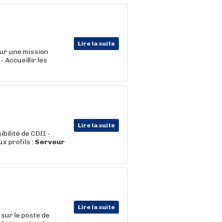
Lire la suite
ur une mission
 Accueillir les
Lire la suite
bilité de CDII -
 profils :
Serveur
Lire la suite
sur le poste de