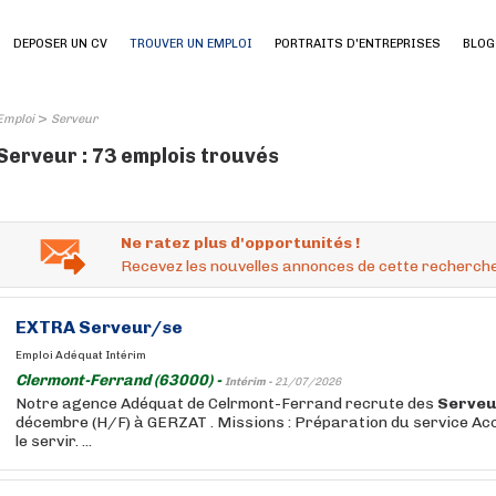
DEPOSER UN CV
TROUVER UN EMPLOI
PORTRAITS D'ENTREPRISES
BLOG
>
Emploi
Serveur
Serveur : 73 emplois trouvés
Ne ratez plus d'opportunités !
Recevez les nouvelles annonces de cette recherche
EXTRA
Serveur
/se
Emploi Adéquat Intérim
Clermont-Ferrand (63000) -
Intérim -
21/07/2026
Notre agence Adéquat de Celrmont-Ferrand recrute des
Serveu
décembre (H/F) à GERZAT . Missions : Préparation du service Accuei
le servir. ...