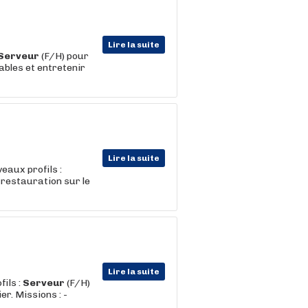
Lire la suite
Serveur
(F/H) pour
tables et entretenir
Lire la suite
eaux profils :
a restauration sur le
Lire la suite
ils :
Serveur
(F/H)
r. Missions : -