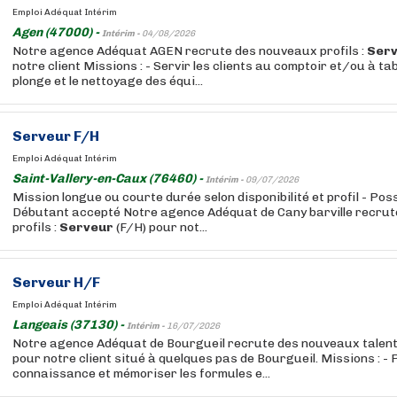
Emploi Adéquat Intérim
Agen (47000) -
Intérim -
04/08/2026
Notre agence Adéquat AGEN recrute des nouveaux profils :
Ser
notre client Missions : - Servir les clients au comptoir et/ou à tab
plonge et le nettoyage des équi...
Serveur
F/H
Emploi Adéquat Intérim
Saint-Vallery-en-Caux (76460) -
Intérim -
09/07/2026
Mission longue ou courte durée selon disponibilité et profil - Possi
Débutant accepté Notre agence Adéquat de Cany barville recru
profils :
Serveur
(F/H) pour not...
Serveur
H/F
Emploi Adéquat Intérim
Langeais (37130) -
Intérim -
16/07/2026
Notre agence Adéquat de Bourgueil recrute des nouveaux talent
pour notre client situé à quelques pas de Bourgueil. Missions : -
connaissance et mémoriser les formules e...