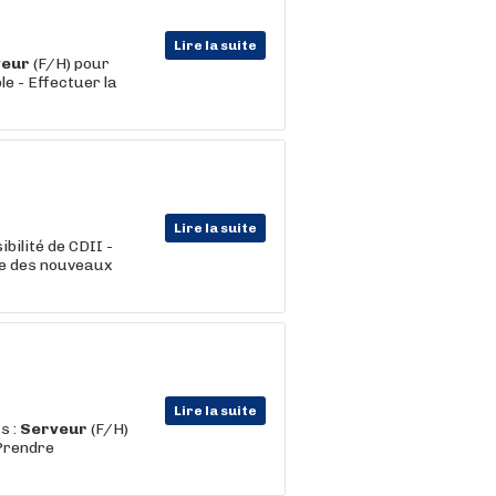
Lire la suite
veur
(F/H) pour
le - Effectuer la
Lire la suite
bilité de CDII -
te des nouveaux
Lire la suite
s :
Serveur
(F/H)
 Prendre