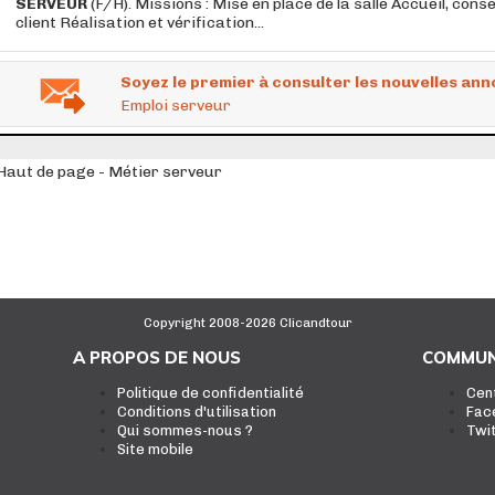
SERVEUR
(F/H). Missions : Mise en place de la salle Accueil, conse
client Réalisation et vérification...
Soyez le premier à consulter les nouvelles ann
Emploi serveur
Haut de page - Métier serveur
Copyright 2008-2026 Clicandtour
A PROPOS DE NOUS
COMMUN
Politique de confidentialité
Cen
Conditions d'utilisation
Fac
Qui sommes-nous ?
Twi
Site mobile