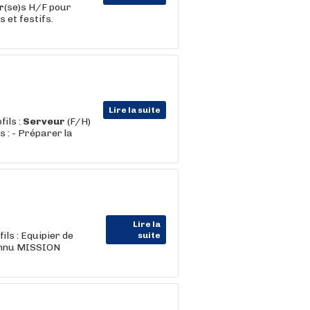
r
(se)s H/F pour
 et festifs.
Lire la suite
ils :
Serveur
(F/H)
 : - Préparer la
Lire la
s : Equipier de
suite
connu MISSION