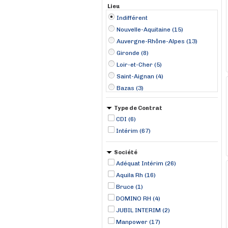
Lieu
Indifférent
Nouvelle-Aquitaine (15)
Auvergne-Rhône-Alpes (13)
Gironde (8)
Loir-et-Cher (5)
Saint-Aignan (4)
Bazas (3)
Langon (3)
Type de Contrat
Châteaugay (2)
CDI (6)
Clermont-l'Hérault (2)
Intérim (67)
Le Mont-Saint-Michel (2)
Lille (2)
Société
Peyrat-la-Nonière (2)
Adéquat Intérim (26)
Sortosville-en-Beaumont (2)
Aquila Rh (16)
Agen (1)
Bruce (1)
DOMINO RH (4)
JUBIL INTERIM (2)
Manpower (17)