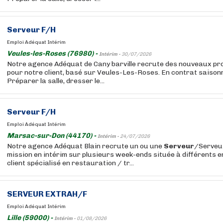
Serveur
F/H
Emploi Adéquat Intérim
Veules-les-Roses (76980) -
Intérim -
30/07/2026
Notre agence Adéquat de Cany barville recrute des nouveaux prof
pour notre client, basé sur Veules-Les-Roses. En contrat saisonn
Préparer la salle, dresser le...
Serveur
F/H
Emploi Adéquat Intérim
Marsac-sur-Don (44170) -
Intérim -
24/07/2026
Notre agence Adéquat Blain recrute un ou une
Serveur
/Serveu
mission en intérim sur plusieurs week-ends située à différents e
client spécialisé en restauration / tr...
SERVEUR
EXTRAH/F
Emploi Adéquat Intérim
Lille (59000) -
Intérim -
01/08/2026