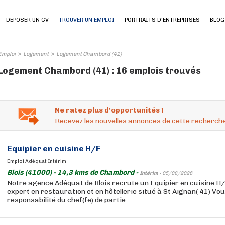
DEPOSER UN CV
TROUVER UN EMPLOI
PORTRAITS D'ENTREPRISES
BLOG
>
>
Emploi
Logement
Logement Chambord (41)
Logement Chambord (41) : 16 emplois trouvés
Ne ratez plus d'opportunités !
Recevez les nouvelles annonces de cette recherche
Equipier en cuisine H/F
Emploi Adéquat Intérim
Blois (41000) - 14,3 kms de Chambord -
Intérim -
05/08/2026
Notre agence Adéquat de Blois recrute un Equipier en cuisine H/
expert en restauration et en hôtellerie situé à St Aignan( 41) Vo
responsabilité du chef(fe) de partie ...