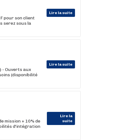
Lire la suite
F pour son client
us serez sous la
Lire la suite
) - Ouverts aux
oins (disponibilité
Lire la
 de mission + 10% de
suite
lités d'intégration