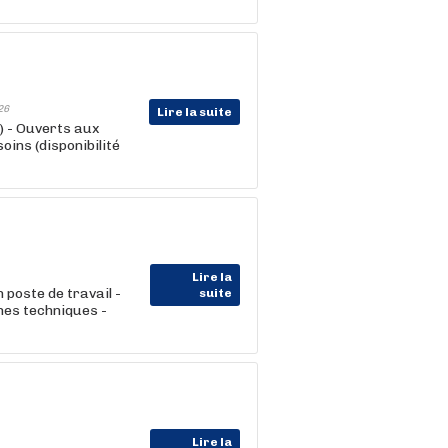
26
Lire la suite
) - Ouverts aux
oins (disponibilité
Lire la
poste de travail -
suite
ches techniques -
Lire la