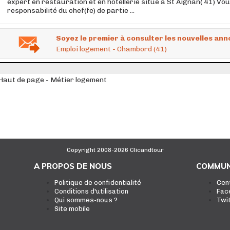
expert en restauration et en hôtellerie situé à St Aignan( 41) Vo
responsabilité du chef(fe) de partie ...
Soyez le premier à consulter les nouvelles ann
Emploi logement - Chambord (41)
Haut de page - Métier logement
Copyright 2008-2026 Clicandtour
A PROPOS DE NOUS
COMMUN
Politique de confidentialité
Cen
Conditions d'utilisation
Fac
Qui sommes-nous ?
Twi
Site mobile