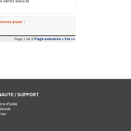
us serez sous la
onces pour :
Page suivante >
Fin >>
Page 1 de 2
AUTE / SUPPORT
tre d'aide
ebook
tter