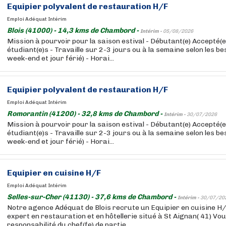
Equipier polyvalent de restauration H/F
Emploi Adéquat Intérim
Blois (41000) - 14,3 kms de Chambord -
Intérim -
05/08/2026
Mission à pourvoir pour la saison estival - Débutant(e) Accepté(e
étudiant(e)s - Travaille sur 2-3 jours ou à la semaine selon les bes
week-end et jour férié) - Horai...
Equipier polyvalent de restauration H/F
Emploi Adéquat Intérim
Romorantin (41200) - 32,8 kms de Chambord -
Intérim -
30/07/2026
Mission à pourvoir pour la saison estival - Débutant(e) Accepté(e
étudiant(e)s - Travaille sur 2-3 jours ou à la semaine selon les bes
week-end et jour férié) - Horai...
Equipier en cuisine H/F
Emploi Adéquat Intérim
Selles-sur-Cher (41130) - 37,6 kms de Chambord -
Intérim -
30/07/20
Notre agence Adéquat de Blois recrute un Equipier en cuisine H/
expert en restauration et en hôtellerie situé à St Aignan( 41) Vo
responsabilité du chef(fe) de partie ...