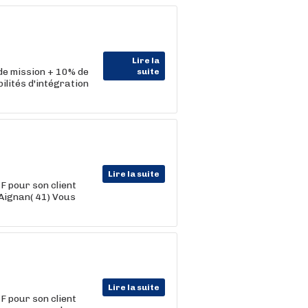
Lire la
 de mission + 10% de
suite
lités d'intégration
Lire la suite
F pour son client
 Aignan( 41) Vous
Lire la suite
F pour son client