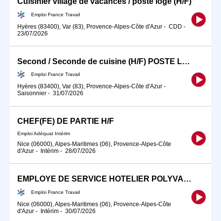
Cuisinier village de vacances / poste logé (H/F)
Emploi France Travail
Hyères (83400), Var (83), Provence-Alpes-Côte d'Azur
-
CDD
-
23/07/2026
Second / Seconde de cuisine (H/F) POSTE LOGE (H/F) #TDFE2026
Emploi France Travail
Hyères (83400), Var (83), Provence-Alpes-Côte d'Azur
-
Saisonnier
-
31/07/2026
CHEF(FE) DE PARTIE H/F
Emploi Adéquat Intérim
Nice (06000), Alpes-Maritimes (06), Provence-Alpes-Côte
d'Azur
-
Intérim
-
28/07/2026
EMPLOYE DE SERVICE HOTELIER POLYVALENT H/F
Emploi France Travail
Nice (06000), Alpes-Maritimes (06), Provence-Alpes-Côte
d'Azur
-
Intérim
-
30/07/2026