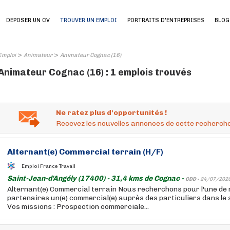
DEPOSER UN CV
TROUVER UN EMPLOI
PORTRAITS D'ENTREPRISES
BLOG
>
>
Emploi
Animateur
Animateur Cognac (16)
Animateur Cognac (16) : 1 emplois trouvés
Ne ratez plus d'opportunités !
Recevez les nouvelles annonces de cette recherche
Alternant(e) Commercial terrain (H/F)
Emploi France Travail
Saint-Jean-d'Angély (17400) - 31,4 kms de Cognac -
CDD -
24/07/202
Alternant(e) Commercial terrain Nous recherchons pour l'une de
partenaires un(e) commercial(e) auprès des particuliers dans le
Vos missions : Prospection commerciale...