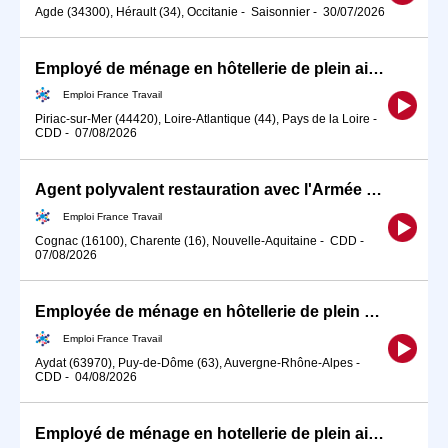
Agde (34300), Hérault (34), Occitanie
-
Saisonnier
-
30/07/2026
Employé de ménage en hôtellerie de plein air (H/F)
Emploi France Travail
Piriac-sur-Mer (44420), Loire-Atlantique (44), Pays de la Loire
-
CDD
-
07/08/2026
Agent polyvalent restauration avec l'Armée de l'Air (H/F)
Emploi France Travail
Cognac (16100), Charente (16), Nouvelle-Aquitaine
-
CDD
-
07/08/2026
Employée de ménage en hôtellerie de plein air (H/F)
Emploi France Travail
Aydat (63970), Puy-de-Dôme (63), Auvergne-Rhône-Alpes
-
CDD
-
04/08/2026
Employé de ménage en hotellerie de plein air (H/F)