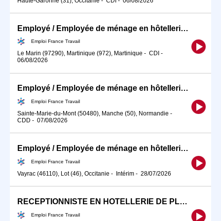
Haute-Garonne (31), Occitanie
-
CDI
-
06/08/2026
Employé / Employée de ménage en hôtellerie de plein air
Emploi France Travail
Le Marin (97290), Martinique (972), Martinique
-
CDI
-
06/08/2026
Employé / Employée de ménage en hôtellerie de plein air
Emploi France Travail
Sainte-Marie-du-Mont (50480), Manche (50), Normandie
-
CDD
-
07/08/2026
Employé / Employée de ménage en hôtellerie de plein air
Emploi France Travail
Vayrac (46110), Lot (46), Occitanie
-
Intérim
-
28/07/2026
RECEPTIONNISTE EN HOTELLERIE DE PLEIN AIR (H/F)
Emploi France Travail