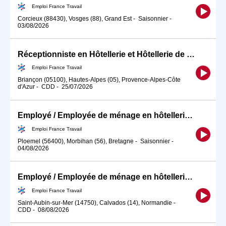
Emploi France Travail
Corcieux (88430), Vosges (88), Grand Est
-
Saisonnier
-
03/08/2026
Réceptionniste en Hôtellerie et Hôtellerie de Plein Air (H/F)
Emploi France Travail
Briançon (05100), Hautes-Alpes (05), Provence-Alpes-Côte
d'Azur
-
CDD
-
25/07/2026
Employé / Employée de ménage en hôtellerie de plein air (H/F)
Emploi France Travail
Ploemel (56400), Morbihan (56), Bretagne
-
Saisonnier
-
04/08/2026
Employé / Employée de ménage en hôtellerie de plein air (H/F)
Emploi France Travail
Saint-Aubin-sur-Mer (14750), Calvados (14), Normandie
-
CDD
-
08/08/2026