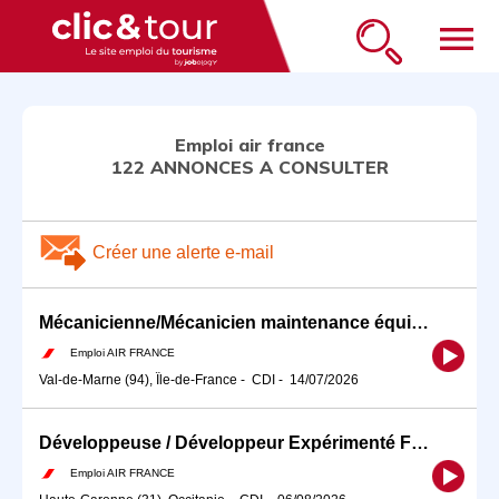
menu
Emploi air france
122 ANNONCES A CONSULTER
Créer une alerte e-mail
Mécanicienne/Mécanicien maintenance équipements Air France F/H
Emploi AIR FRANCE
Val-de-Marne (94), Île-de-France
-
CDI
-
14/07/2026
Développeuse / Développeur Expérimenté Full Stack (Angular / Springboot) Air France Toulouse
Emploi AIR FRANCE