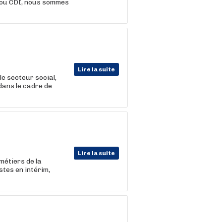
D ou CDI, nous sommes
Lire la suite
le secteur social,
dans le cadre de
Lire la suite
métiers de la
stes en intérim,