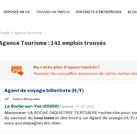
DEPOSER UN CV
TROUVER UN EMPLOI
PORTRAITS D'ENTREPRISES
BLOG
>
Emploi
Agence Tourisme
Agence Tourisme : 141 emplois trouvés
Ne ratez plus d'opportunités !
Recevez les nouvelles annonces de cette recherche
Agent de voyage billettiste (H/F)
Emploi Manpower
La Roche-sur-Yon (85000) -
Intérim -
27/07/2026
Manpower LA ROCHE INDUSTRIE TERTIAIRE recherche pour son c
du secteur du
tourisme
et des loisirs, un Agent de voyage (H/F) 
vous accompagnez les clien...