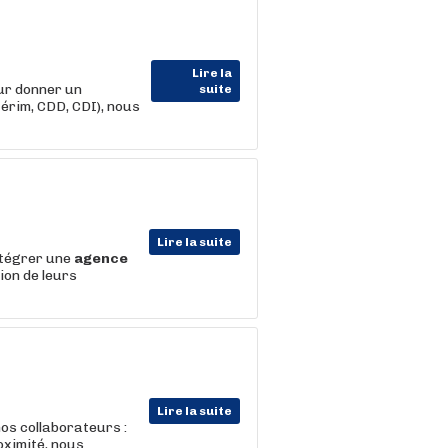
Lire la
ur donner un
suite
térim, CDD, CDI), nous
Lire la suite
ntégrer une
agence
ion de leurs
Lire la suite
os collaborateurs :
oximité, nous