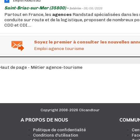
Emploi RANDSTAD
Saint-Briac-sur-Mer (35800) -
Intérim -
08/08/2026
Partout en France, les
agences
Randstad spécialisées dans les 
conduite sur route et de la logistique, proposent de nombreux po
CDD et CDI....
Soyez le premier à consulter les nouvelles ann
Emploi agence tourisme
Haut de page - Métier agence-tourisme
Copyright 2008-2026 Clicandtour
A PROPOS DE NOUS
COMMUN
Politique de confidentialité
Cen
Conditions d'utilisation
Fac