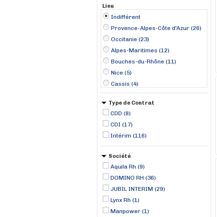
Lieu
Indifférent
Provence-Alpes-Côte d'Azur (26)
Occitanie (23)
Alpes-Maritimes (12)
Bouches-du-Rhône (11)
Nice (5)
Cassis (4)
Narbonne (4)
Type de Contrat
Biarritz (3)
CDD (8)
Reims (3)
CDI (17)
Toulouse (3)
Intérim (116)
Épernay (3)
Antibes (2)
Société
Arnas (2)
Aquila Rh (9)
Bourg-en-Bresse (2)
DOMINO RH (36)
JUBIL INTERIM (29)
Lynx Rh (1)
Manpower (1)