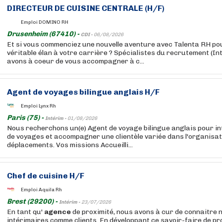
DIRECTEUR DE CUISINE CENTRALE (H/F)
Emploi DOMINO RH
Drusenheim (67410) -
CDI -
06/08/2026
Et si vous commenciez une nouvelle aventure avec Talenta RH po
véritable élan à votre carrière ? Spécialistes du recrutement (In
avons à coeur de vous accompagner à c...
Agent de voyages bilingue anglais H/F
Emploi Lynx Rh
Paris (75) -
Intérim -
01/08/2026
Nous recherchons un(e) Agent de voyage bilingue anglais pour i
de voyages et accompagner une clientèle variée dans l'organisat
déplacements. Vos missions Accueilli...
Chef de cuisine H/F
Emploi Aquila Rh
Brest (29200) -
Intérim -
23/07/2026
En tant qu'
agence
de proximité, nous avons à cur de connaitre n
intérimaires comme clients. En développant ce savoir-faire de pr