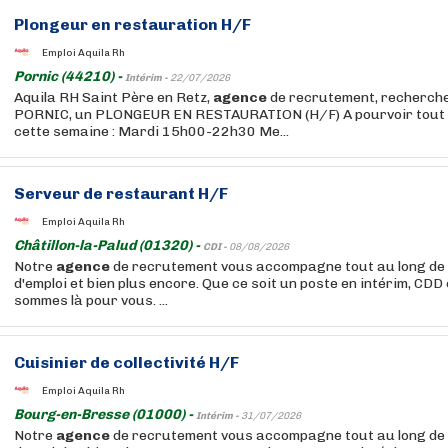
Plongeur en restauration H/F
Emploi Aquila Rh
Pornic (44210) -
Intérim -
22/07/2026
Aquila RH Saint Père en Retz,
agence
de recrutement, recherche 
PORNIC, un PLONGEUR EN RESTAURATION (H/F) A pourvoir tout 
cette semaine : Mardi 15h00-22h30 Me...
Serveur de restaurant H/F
Emploi Aquila Rh
Châtillon-la-Palud (01320) -
CDI -
08/08/2026
Notre
agence
de recrutement vous accompagne tout au long de
d'emploi et bien plus encore. Que ce soit un poste en intérim, CDD
sommes là pour vous. ...
Cuisinier de collectivité H/F
Emploi Aquila Rh
Bourg-en-Bresse (01000) -
Intérim -
31/07/2026
Notre
agence
de recrutement vous accompagne tout au long de