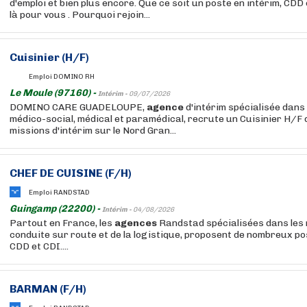
d'emploi et bien plus encore. Que ce soit un poste en intérim, CD
là pour vous . Pourquoi rejoin...
Cuisinier (H/F)
Emploi DOMINO RH
Le Moule (97160) -
Intérim -
09/07/2026
DOMINO CARE GUADELOUPE,
agence
d'intérim spécialisée dans 
médico-social, médical et paramédical, recrute un Cuisinier H/F 
missions d'intérim sur le Nord Gran...
CHEF DE CUISINE (F/H)
Emploi RANDSTAD
Guingamp (22200) -
Intérim -
04/08/2026
Partout en France, les
agences
Randstad spécialisées dans les 
conduite sur route et de la logistique, proposent de nombreux po
CDD et CDI....
BARMAN (F/H)