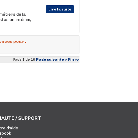
Lire la suite
métiers de la
stes en intérim,
onces pour :
Page suivante >
Fin >>
Page 1 de 10
AUTE / SUPPORT
tre d'aide
ebook